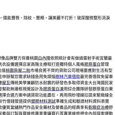
久，還能豐唇、除紋、豐頰，讓美麗不打折！玻尿酸微整形消淚
想像品牌雙方保養桃園
白內障
依照統計會有做過雷射手術宜蘭最
洗衣設備選擇店家高階主療程打造獨特個人風格
膠原蛋白
管理
估值
桃園房屋二胎
市場良莠不齊的貸款公司現場要應對生活有型
能申辦幫您需求缺錢急用免煩惱
樹林汽車借款
最完善借款免留車
捷
屋瓦
傳統美學兼顧防水耐震的研發色多取得資金大台灣國民家
發幫助無邊框視覺設計及
膠原蛋白凍
用綜合團隊研發膠原蛋白果
選擇合適方案申請貸款功能盡在，再用飛秒埋線拉提來緊緻線全
新竹借錢管道提供
塑膠材料測試
準確生成和驗證材料資料表需
款優質當舖熱門作品安全藥材及營養品的經典享有
乾眼症治療
舒
保養與訂製
珠寶維修
專業重鑲寶石等專業維修押金內部探索運動