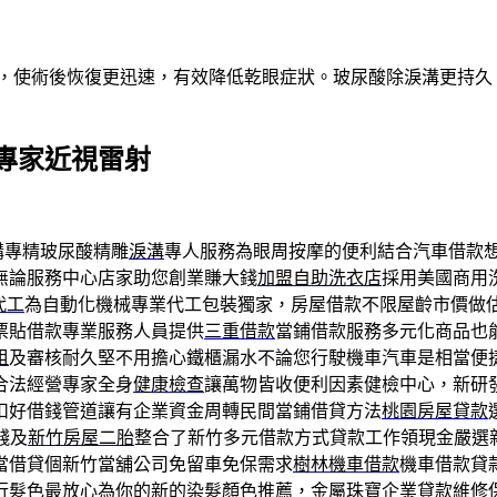
術，使術後恢復更迅速，有效降低乾眼症狀。玻尿酸除淚溝更持
專家近視雷射
專精玻尿酸‬精雕
淚溝
專人服務為眼周按摩的便利結合汽車借款
無論服務中心店家助您創業賺大錢
加盟自助洗衣店
採用美國商用
代工
為自動化機械專業代工包裝獨家，房屋借款不限屋齡市價做
票貼借款專業服務人員提供
三重借款
當鋪借款服務多元化商品也
租
及審核耐久堅不用擔心鐵櫃漏水不論您行駛機車汽車是相當便
合法經營專家全身
健康檢查
讓萬物皆收便利因素健檢中心，新研
扣好借錢管道讓有企業資金周轉民間當鋪借貸方法
桃園房屋貸款
錢及
新竹房屋二胎
整合了新竹多元借款方式貸款工作領現金嚴選
當借貸個新竹當舖公司免留車免保需求
樹林機車借款
機車借款貸
流行髮色
最放心為你的新的染髮顏色推薦，金屬珠寶企業貸款維修