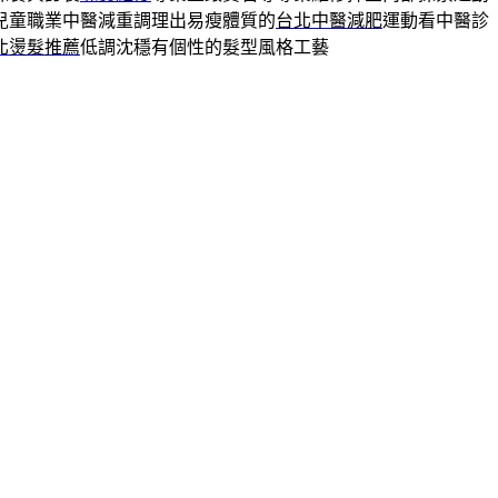
兒童職業中醫減重調理出易瘦體質的
台北中醫減肥
運動看中醫診
北燙髮推薦
低調沈穩有個性的髮型風格工藝