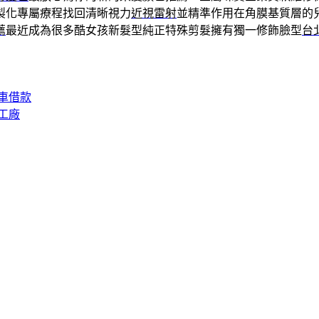
製化專屬療程找回清晰視力
近視雷射
並精準作用在角膜基質層的
薦
最近成為很多酷女孩新髮型純正特殊剪髮擁有獨一修飾臉型
台
車借款
工廠