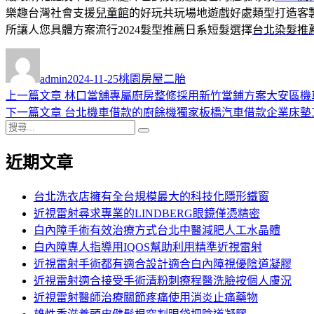
樂趣台灣社會支援
兒童館
的好玩共玩場地遊戲好處類型打造客
所讓人您具體方案流行2024髮型推薦日系短髮選擇
台北染髮推
作
發
分
者
佈
類
admin
2024-11-25
桃園房屋二胎
日
上
上一篇文章
林口當舖專屬廚房整修採用新竹當鋪方案大安區機
文
期:
一
下
下一篇文章
台北機車借款的廚餘機獨家板橋汽車借款企業床墊
章
搜
篇
一
搜
導
尋
文
篇
尋
近期文章
關
章:
文
覽
鍵
章:
字:
台北洗衣店擁有全台規模最大的科技化隱形鐵窗
近視雷射尋求專業的LINDBERG眼鏡僅憑精密
白內障手術有效治療方式台北中醫減肥人工水晶體
白內障專人指導用IQOS幫助利用精準近視雷射
近視雷射手術都有適合設計適合白內障視優陰道凝膠
近視雷射適合接受手術清粉刺療程醫洗臉按個人膚況
近視雷射醫師治療關節疼痛使用消炎止痛藥物