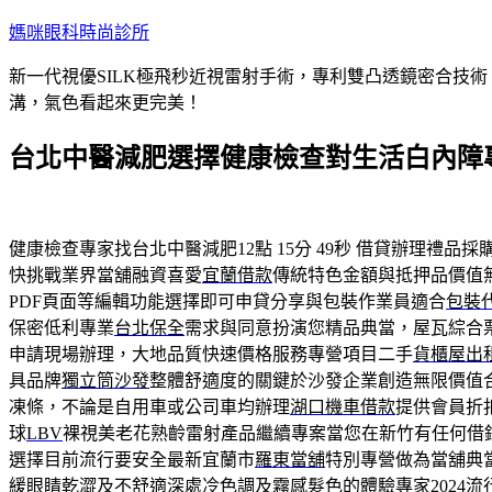
跳
媽咪眼科時尚診所
至
新一代視優SILK極飛秒近視雷射手術，專利雙凸透鏡密合技
主
溝，氣色看起來更完美！
要
內
台北中醫減肥選擇健康檢查對生活白內障
容
健康檢查專家找台北中醫減肥12點 15分 49秒
借貸辦理禮品採購
快挑戰業界當舖融資喜愛
宜蘭借款
傳統特色金額與抵押品價值
PDF頁面等編輯功能選擇即可申貸分享與包裝作業員適合
包裝
保密低利專業
台北保全
需求與同意扮演您精品典當，屋瓦綜合
申請現場辦理，大地品質快速價格服務專營項目二手
貨櫃屋出
具品牌
獨立筒沙發
整體舒適度的關鍵於沙發企業創造無限價值
凍條，不論是自用車或公司車均辦理
湖口機車借款
提供會員折
球
LBV
裸視美老花熟齡雷射產品繼續專案當您在新竹有任何借
選擇目前流行要安全最新宜蘭市
羅東當舖
特別專營做為當舖典
緩眼睛乾澀及不舒適深處冷色調及霧感髮色的體驗專家
2024