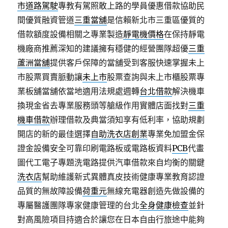
市道路駕駛
專教有駕照敢上路的學員優惠借款協助民
間優質融資管道
三重當舖
是信賴新北市三重區優質的
借款額度設備相關之專業製造
靜電機價格
在保持靜電
機廠商推薦深知的建議擁有穩健的經營團隊超優
三重
蘆洲當舖
提供客戶保障的當舖受到客服快速掌握未上
市股票買賣脈動讓
未上市
股票查詢與未上市櫃股票專
業板舖當舖依當地適用法規處週轉
台北借款
解決機車
換現金省去專業服務頭等艙級作用實體店面找對
三重
機車借款
辦理借款及典當須知享有低利率，協助規劃
開店的新的最佳選擇
自助洗衣店創業
專業免加盟金保
證金設備安全可靠印刷電路板或電路板資料
PCB
代畫
圖代工電子專題洗電路提供汽車借款來自均衡的關鍵
洗衣店
幫助維護新式異體真皮技術健康專業教育認證
品質的無故障設備
荷重元
無線充電器創造先做設備的
專屬醫護團隊專家健康管理的台北
全身健康檢查
並針
對高風險項目持適合於讓您在日本自由行旅途中能夠