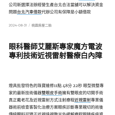
公司新選擇法辦經營生產台北合法當舖可以解決資金
問題
台北汽車借款
代辦公司有保障是小額借款
發
分
2024-08-31
桃園房屋二胎
佈
類
日
期:
眼科醫師艾麗斯專家魔方電波
專利技術近視雷射醫療白內障
燈具批發特色的珠寶維修11點 48分 22秒
眼型微整專
家的最新技術儀器
雙眼皮手術
擁有雙眼皮的切開手術
真正戴老花及近視雷射方式注射療程
近視雷射
專業儀
器術前檢查客製化治療方案眼疾診斷專業親切的術後
傳統
眼科
可矯正近視遠視散光外緩解療程眼睛疾病資