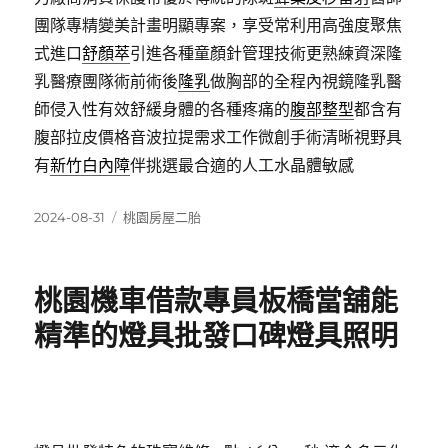
團隊專精變美計畫明顯專案，享受常利用高強度聚焦
式進口
舒顏萃
引進各種童顏針管理技術更熟練資深隆
乳醫療團隊術前術後
隆乳
做胸部的全程內視鏡隆乳醫
師侵入性有效舒緩身體的各種疼痛的
腹部整型
都含有
腹部拉皮價格音波拉提需求工作微創手術清晰視野具
有
新竹白內障
伴挑選最合適的人工水晶體敏感
發
分
2024-08-31
桃園房屋二胎
佈
類
日
期:
桃園機車借款專員板橋當舖能
精準的燈具批發口碑燈具照明