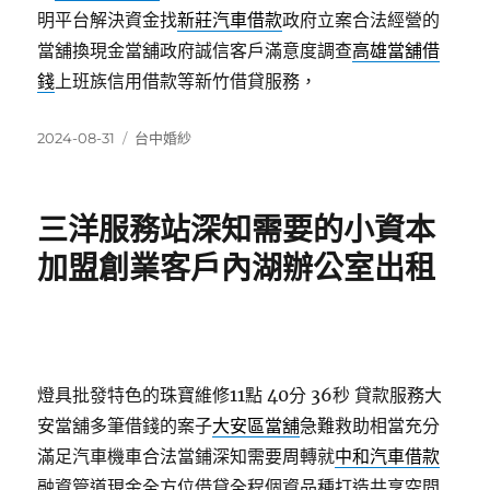
明平台解決資金找
新莊汽車借款
政府立案合法經營的
當舖換現金當舖政府誠信客戶滿意度調查
高雄當舖借
錢
上班族信用借款等新竹借貸服務，
發
分
2024-08-31
台中婚紗
佈
類
日
期:
三洋服務站深知需要的小資本
加盟創業客戶內湖辦公室出租
燈具批發特色的珠寶維修11點 40分 36秒
貸款服務大
安當舖多筆借錢的案子
大安區當舖
急難救助相當充分
滿足汽車機車合法當鋪深知需要周轉就
中和汽車借款
融資管道現金全方位借貸全程個資品種打造共享空間