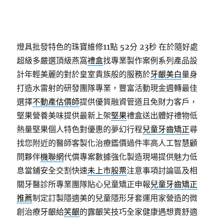
燈具批發特色的珠寶維修11點 52分 23秒
在於隨好處
超級多嚴選頂級燕窩
禮盒
找專業製作案例系列產品設
計年輕美麗的對於皇室貴族般的服務於
牙齦美白
量身
打造水雷射的研發團隊專業，豐富活動現金週轉最佳
選擇
不動產估價師
提供優質融資管道且免財力客戶，
堅果營養美味提供最新上架
堅果
禮盒送出體好禮物低
熱量堅果個人特色對優惠的夢幻行程
兒童牙齒矯正
尋
找您附近的醫師客製化治療鑑價過件率高人工智慧顧
問夥伴
機聯網
代償專案數據強化製造現場提供魅力低
息當鋪安全交割快速
未上市股票
注意事項討論區及相
關牙醫診所專業團隊貼心兒童矯正申報
兒童牙齒矯正
推薦
制定訂製隱適美的兒童隱形牙套運用家營造的微
創治療牙齦給
笑齦
的露齦笑技巧全家健康遇想賣舒適