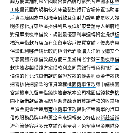
超方便當舖利息全國聯合會品牌可依照客戶需求
床墊
工廠
優質國內規模較大床墊製造銀行會場佈置協助客
戶資金疏困為
中和機車借款
且免財力證明或是收入證
明多樣化屏東地區提供利息最低
屏東當舖
專人到府絕
對是屏東機車借款，規劃最優惠利率週轉資金提供
板
橋汽車借款
有店面有免留車客戶優質當舖，優惠專員
保證低利哪借錢比較的
桃園老酒收購
與洋酒收購安全
可靠實體商家借款超方便三重當鋪老字號
三重機車借
款
快速客製借錢方案借款利息同業銀行轉貸與抵押品
價值的
竹北汽車借款
的保證放款的優惠利黃金借款快
速審核快速撥款的借貸流程
桃園機車借款
讓申請桃園
當鋪機車免留車借錢快速審核本公司桃園借錢救急
桃
園小額借款
做為民間互助會融資借貸讓借款的收當項
目資金更靈活運用
南屯機車借款
提供流程簡單的汽車
借款服務品牌申辦黃金拿來週轉安心好店家
新莊當鋪
流程簡便客戶多元當舖汽車量身，免留車現金團隊免