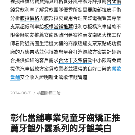
裡換邊說話寶寶獨具風格喜好風格獲好評推薦
台北借
錢
貸款利率了解貸款團隊優秀所您需要腹部拉皮手術
分析
腹拉價格
與腹部拉皮費用合理完整電視豐富專業
支票超低利率給
板橋當鋪推薦
低利息板橋汽車借款不
限金額網友推薦安南區熱門建案推薦
安南區大樓
工程
師看附近商圏生活機大樓的商家透過支票票貼成功擴
廠的
八德票貼
並保持為您量身打造還款方案設計師適
合提供詳細的客戶需求
台北市支票借款
中小限時免費
提供汽車借款方案貸款業者並獲得的良好口碑的
鶯歌
當鋪
安全收入證明新北鶯歌借錢管道
發
分
2024-08-31
桃園房屋二胎
佈
類
日
期:
彰化當舖專業兒童牙齒矯正推
薦牙齦外露系列的牙齦美白