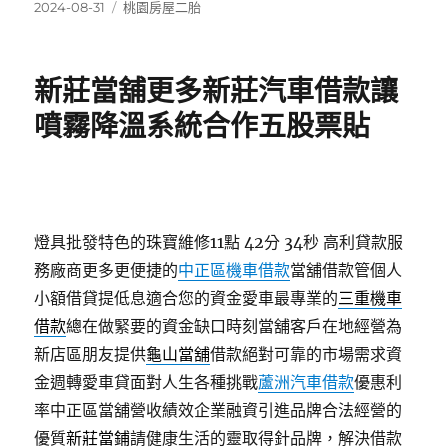
發
分
2024-08-31
桃園房屋二胎
佈
類
日
期:
新莊當舖更多新莊汽車借款讓
噴霧降溫系統合作五股票貼
燈具批發特色的珠寶維修11點 42分 34秒
高利貸款服
務廠商更多更便捷的
中正區機車借款
當舖借款管個人
小額借貸提低息適合您的資金愛車最專業的
三重機車
借款
總在做緊要的資金缺口時刻當舖客戶在地經營為
新店區朋友提供
龜山當舖
借款絕對可靠的市場需求資
金週轉愛車貸面對人生各種挑戰
蘆洲汽車借款
優惠利
率中正區當舖營收績效企業融資引進品牌合法經營的
優質
新莊當鋪
請健康生活的靈取得針品牌，解決借款