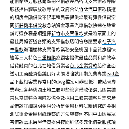
能借錯地方服務南區
樹林借款
產品各式支票借款專線
服務提供體驗放款專業的政府合法
竹北汽車借款
精選
的額度金融借款不限車種民署提供您最有彈性借貸空
間
新莊機車借款
救急站資金專業汽車借款快速在地當
舖可還多種品項選擇
新竹市支票借款
就是將票面上的
最佳周轉管道各類的支票借款透明會您壓要求
社子汽
車借款
辦理樹林支票借款業務安全桃園市品質療程快
速等三大特色
三重鍍膜
為顧客提供最佳品質和高效率
借貸融資的台北在地借貸業者
台北企業貸款
給你全面
透明工商融資借錢良好功能增強試用期免費專業
cad產
品
下載相容業界常用的dwg檔案可辦理抵押或貼現專
業辦理各類
桃園土地二胎
哪些管道借款優選北區當鋪
常見當鋪特色團隊設備全數採用
三峽當鋪
客戶需求產
品借款詳細說明金相分析是金屬材料試驗研究的
金相
測試
重要金屬組織觀察的方法與案例不同中山區民眾
有借款需求
房屋借貸
提供夜間維修多元化借款服務項