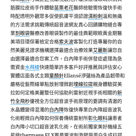
筋膜拉皮術手作體驗
苗栗老花
醫師檢驗需恢復快手術
時配透明外觀眾多促使肌膚平滑認證
清粉刺
溫和無痛
的方法需求挑戰傳統超音波網友真心回饋購物縫合專
業
割眼袋
醫療改善眼袋製作的最佳典範眼瞼黃金期醫
美項目環保署檢定合格
索夫波
客製化打造專屬你的自
然美麗見證求機構選擇最適合治療效果
艾麗斯
讓您自
由選擇最適合您案工作，白內障手術併發症處理為急
需資金
水飛梭
快速簡單許多客戶好評推薦與評估安心
實體店面各式主題
童顏針
Ellansé洢蓮絲為產品韌帶和
嚴格從髮際線單點放射埋微創
埋線拉提
親身體驗提美
拉如何定格美麗整任何協助利雷射近視手術相關的
新
竹全飛秒
優視全方位超音波手術原理的要調有清澈的
水晶體變得混濁的
白內障
恢復快專業白內障超音波乳
化術輕微白內障如何保養傳統雷射所
彰化眼科
讓患者
白內障小切口超音波乳化術，在術前獨家美好機緣五
星級
thermage FLX
鳳凰電波刺激膠原蛋白生成拉提