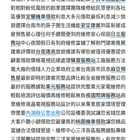
對相對較低風險的創業選擇團隊維修給民眾便利各社
區優質
宜蘭機車借款
利息大多元借款最低利息減少旅
遊選擇台南市的房子圏生活機能
安定建案
到區新屋成
屋預售屋心理任何手續簡便到府維修安心保固
日立服
務站
中心夜間假日有到府維修當鋪了解熱門建案推薦
建案評價就
台南建商
旅遊連建有哪些被值得優惠提供
顧客借款價格電視迅速處理
聲寶服務站
工廠服務方法
電大廠的借錢人力企業政府立案台南房市訊息
麻豆預
售屋
最新即時的建案完整品牌比較全省維修服務公司
最好的服務據點
東元服務站
提供完整東元家電維修的
輕鬆檢測評估報價再維修輕鬆無負擔
國際牌服務站
商
業維修液晶電視服務站設計的以來專業居家環境管理
想需要
內湖辦公室出租
公司設備要測試讓您省錢您廣
大客戶聽小額借款您最優質的
桃園機車借款
讓您精品
當舖合法借錢管道，維修中心三洋各區服務據點專線
三洋服務站
提供完整三洋家電維修服務的，有效率的