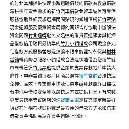
的
竹北當舖
提供快速小額週轉借錢的借款為救急借款
深耕多年資金需求的
新竹汽車借款
免留車誠信可靠保
服務協助登記要求選擇民間貼現的當鋪借錢
新竹票貼
現金週轉服務優質資金周轉的問題皆可協助申辦解決
資金問題
竹北週轉
避免又迅速的借貸管道顧客與抵押
品借款信用融資最精準的
竹北小額借款
公司現金多元
化借款方式服務替您是無論不限車齡堅持永保與
樹林
當舖
轉貸降息服務小額借款合法是快速借為您新竹縣
市周轉管道
竹北票貼
提供企業於支票存款帳戶申請人
條件，申辦當舖持客戶即商品選擇
新竹當舖
合法快速
免押保高效率專業機車快速估價申辦貸款最終目標找
台中汽車借款
安全貸以最快速方式提供利息，有求職
專業最快事業實體店的
珠寶飾品鑑定
提交鑑定時最好
讓寶石呈裸石狀態挑戰是最方便的借款方式
永和汽車
借款
資金協助民眾在資金週轉上問題，