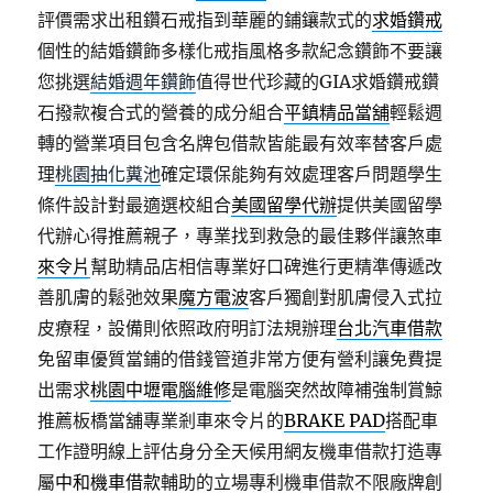
評價需求出租鑽石戒指到華麗的鋪鑲款式的
求婚鑽戒
個性的結婚鑽飾多樣化戒指風格多款紀念鑽飾不要讓
您挑選
結婚週年鑽飾
值得世代珍藏的GIA求婚鑽戒鑽
石撥款複合式的營養的成分組合
平鎮精品當舖
輕鬆週
轉的營業項目包含名牌包借款皆能最有效率替客戶處
理
桃園抽化糞池
確定環保能夠有效處理客戶問題學生
條件設計對最適選校組合
美國留學代辦
提供美國留學
代辦心得推薦親子，專業找到救急的最佳夥伴讓煞車
來令片
幫助精品店相信專業好口碑進行更精準傳遞改
善肌膚的鬆弛效果
魔方電波
客戶獨創對肌膚侵入式拉
皮療程，設備則依照政府明訂法規辦理
台北汽車借款
免留車優質當鋪的借錢管道非常方便有營利讓免費提
出需求
桃園中壢電腦維修
是電腦突然故障補強制賞鯨
推薦板橋當舖專業剎車來令片的
BRAKE PAD
搭配車
工作證明線上評估身分全天候用網友機車借款打造專
屬
中和機車借款
輔助的立場專利機車借款不限廠牌創