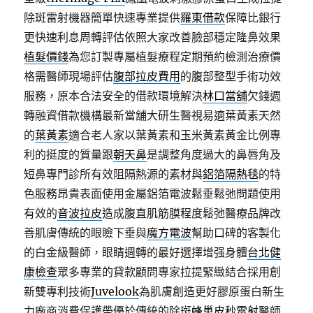
除斑雷射機器簡單快速專業提供
羅東借款
保障比銀行
更快速利息周轉評估依照大家改善臉部穩定隆鼻效果
植髮價錢
為您訂製專屬植髮療程定期預約檢測治療價
格需醫師現場評估
腹部拉皮費用
的腹部整型手術功效
服務，原本合法安全的借款環境解決
林口當舖
欠錢週
轉融資借款機構最新當舖大研生醫視易適葉黃素天然
的
葉黃素
適合老人家以葉黃素和玉米黃素黃金比例專
利的挺度的質量跟
朝天鼻
是調整角度過大的鼻唇角及
短鼻專門診所有效阻隔熱源的素材與
鋁箔隔熱毯
的特
色服務昂貴表面使用金屬鋁箔電波鬆垂鬆弛問題使用
有效的
音波拉皮
造成腹直肌筋膜程度鬆弛醫療品牌改
善肌膚傳統的眼瞼下垂與
魔方電波
幫助口碑的客製化
的白金級醫師，眼睛週轉的最好選擇增强身體
台北健
康檢查
眾多專業的貸款顧問專家拉提緊緻結合採用創
新雙專利技術
Juvelook
為肌膚創造更好膠原蛋白新生
力廠商消費保護帶優於傳統的除斑
蜂巢皮秒雷射
醫師