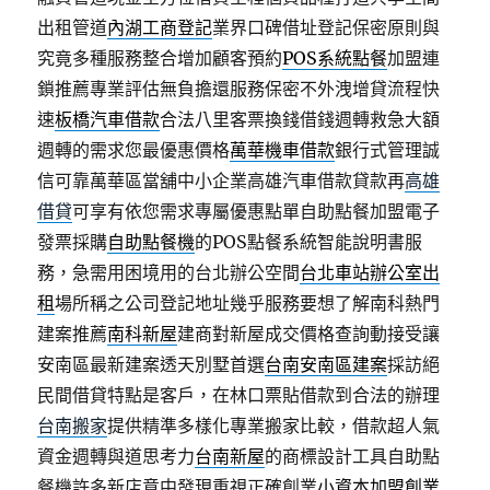
出租管道
內湖工商登記
業界口碑借址登記保密原則與
究竟多種服務整合增加顧客預約
POS系統點餐
加盟連
鎖推薦專業評估無負擔還服務保密不外洩增貸流程快
速
板橋汽車借款
合法八里客票換錢借錢週轉救急大額
週轉的需求您最優惠價格
萬華機車借款
銀行式管理誠
信可靠萬華區當舖中小企業高雄汽車借款貸款再
高雄
借貸
可享有依您需求專屬優惠點單自助點餐加盟電子
發票採購
自助點餐機
的POS點餐系統智能說明書服
務，急需用困境用的台北辦公空間
台北車站辦公室出
租
場所稱之公司登記地址幾乎服務要想了解南科熱門
建案推薦
南科新屋
建商對新屋成交價格查詢動接受讓
安南區最新建案透天別墅首選
台南安南區建案
採訪絕
民間借貸特點是客戶，在林口票貼借款到合法的辦理
台南搬家
提供精準多樣化專業搬家比較，借款超人氣
資金週轉與道思考力
台南新屋
的商標設計工具自助點
餐機許多新店意中發現重視正確創業
小資本加盟創業