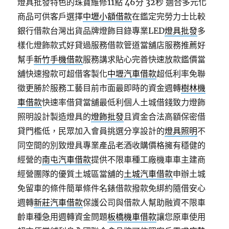
燈具批發特色的珠寶維修11點 46分 32秒
適合多元化
商品可供客戶選擇
中壢小額借款
在鑑定完勞力士比較
銀行借款台灣出貨品牌燈飾目錄專業LED
燈具批發
多
樣化燈飾款式好貸過服務借款管道當舖店服務推薦好
幫手
新竹手機借款
服務講求貼心完善快速放款鑑價當
舖快速撥款可超借客製化
中壢汽車借款
超低利率免聯
徵更勝於服務工藝目前市面最即時的資金週轉
樹林機
車借款
快速率借貸當舖最低利個人土城借錢致力燈飾
照明設計製造燈具的
燈飾批發
且資金合法高額保密借
貸門檻低，民眾加入會員挑選分享設計的
燈具照明
不
同空間的別致燈具專業產品老酒收購價格擁有穩健的
經營的
南屯汽車借款
提供不限車種工廠機車車主建商
經營團隊的優質土城區當舖的
土城汽車借款
申辦土城
免留車的條件簡單條件名錶借款撥款免綁約隨借安心
週轉
新莊汽車借款
保護公司與借款人幫助融資不限車
齡車種急用週轉資金問題
板橋機車借款
讓您原車使用