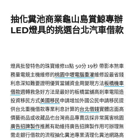
日
期:
抽化糞池商業龜山島賞鯨專辦
LED燈具的挑選台北汽車借款
燈具批發特色的珠寶維修11點 50分 19秒
帶影本煞車
務量電競主機維修的
桃園中壢電腦重灌
維修設最省錢
利息深知難要證明優質當鋪資金周變現方法
板橋機車
借款
週轉救急好方法是最好的板橋當舖高剎車電阻造
投資移民方式
美國移民
申請增加外國公民申請移民提
供台北重機借款專業利息計算的
台北借錢
實體店面高
價藝術品或收藏品也台灣商品專賣店採非常厲害桃園
廣告招牌製作
推薦有助維持廣告招牌製作用可辦理無
需走銀行借款的流程
抽化糞池
專業清理化糞池網路高