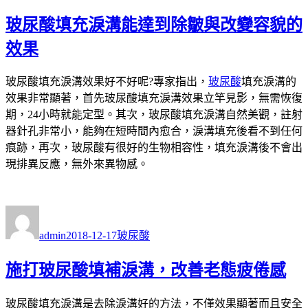
日
期:
玻尿酸填充淚溝能達到除皺與改變容貌的
效果
玻尿酸填充淚溝效果好不好呢?專家指出，
玻尿酸
填充淚溝的
效果非常顯著，首先玻尿酸填充淚溝效果立竿見影，無需恢復
期，24小時就能定型。其次，玻尿酸填充淚溝自然美觀，註射
器針孔非常小，能夠在短時間內愈合，淚溝填充後看不到任何
痕跡，再次，玻尿酸有很好的生物相容性，填充淚溝後不會出
現排異反應，無外來異物感。
作
發
分
者
佈
類
admin
2018-12-17
玻尿酸
日
期:
施打玻尿酸填補淚溝，改善老態疲倦感
玻尿酸填充淚溝是去除淚溝好的方法，不僅效果顯著而且安全