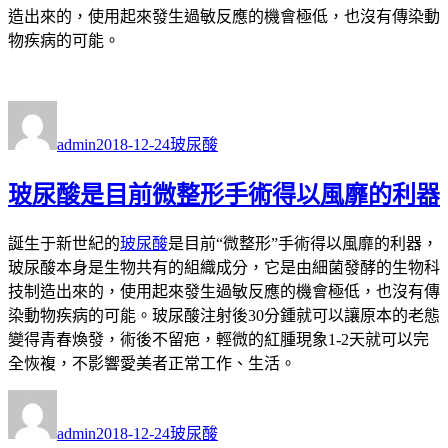
造出來的，使用起來發生過敏反應的機會極低，也沒有傳染動
物疾病的可能。
作
發
分
者
佈
類
admin
2018-12-24
玻尿酸
日
期:
玻尿酸是目前微整形手術得以風靡的利器
誕生于新世紀的
玻尿酸
是目前“微整形”手術得以風靡的利器，
玻尿酸本身是生物共有的組織成分，它是由細菌發酵的生物科
技制造出來的，使用起來發生過敏反應的機會極低，也沒有傳
染動物疾病的可能。玻尿酸注射後30分鍾就可以讓原本的老態
變得青春煥發，術後不留疤，輕微的紅腫現象1-2天就可以完
全恢複，不影響愛美者正常工作、生活。
作
發
分
者
佈
類
admin
2018-12-24
玻尿酸