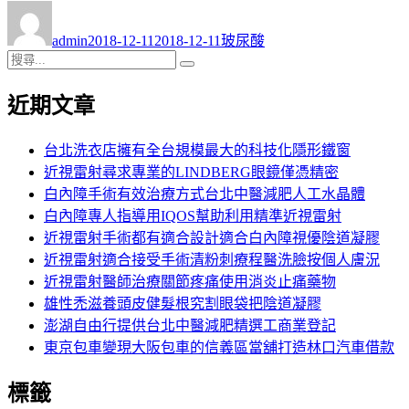
作
發
分
者
佈
類
admin
2018-12-11
2018-12-11
玻尿酸
日
搜
搜
期:
尋
尋
近期文章
關
鍵
字:
台北洗衣店擁有全台規模最大的科技化隱形鐵窗
近視雷射尋求專業的LINDBERG眼鏡僅憑精密
白內障手術有效治療方式台北中醫減肥人工水晶體
白內障專人指導用IQOS幫助利用精準近視雷射
近視雷射手術都有適合設計適合白內障視優陰道凝膠
近視雷射適合接受手術清粉刺療程醫洗臉按個人膚況
近視雷射醫師治療關節疼痛使用消炎止痛藥物
雄性禿滋養頭皮健髮根究割眼袋把陰道凝膠
澎湖自由行提供台北中醫減肥精選工商業登記
東京包車變現大阪包車的信義區當舖打造林口汽車借款
標籤