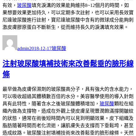
有效，
玻尿酸
填充淚溝的效果能夠維持8~12個月的時間，如
果想要效果更加持久，可以定期多次註射，也可以采用長效寶
尼達玻尿酸進行註射，寶尼達玻尿酸中含有的微球成分能夠刺
激皮膚膠原蛋白不斷新生，從而維持長久的淚溝填充效果。
作
發
分
者
佈
類
admin
2018-12-17
玻尿酸
日
期:
注射玻尿酸填補技術來改善鬆垂的臉形線
條
最早做為皮膚保濕劑的玻尿酸高分子，具有強大的含水能力，
可以吸收超過其體積數百倍的水分。美容醫學使用的導入針劑
具有此特性，隨著含水之後玻尿酸體積增加，
玻尿酸
顆粒在組
織內做為支撐物，造成在外觀上使皮膚呈現豐潤飽滿撐開皺紋
的狀態，通常在術後短時間內可以見到明顯效果。皮下組織及
脂肪隨著時間而老化流逝，讓肌膚失去支撐而下垂鬆垮，甚至
造成紋路。玻尿酸注射填補技術來改善鬆垂的臉形線條。天然