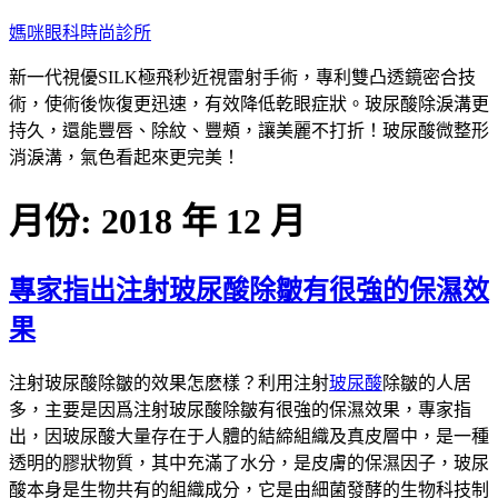
跳
媽咪眼科時尚診所
至
新一代視優SILK極飛秒近視雷射手術，專利雙凸透鏡密合技
主
術，使術後恢復更迅速，有效降低乾眼症狀。玻尿酸除淚溝更
要
持久，還能豐唇、除紋、豐頰，讓美麗不打折！玻尿酸微整形
內
消淚溝，氣色看起來更完美！
容
月份:
2018 年 12 月
專家指出注射玻尿酸除皺有很強的保濕效
果
注射玻尿酸除皺的效果怎麽樣？利用注射
玻尿酸
除皺的人居
多，主要是因爲注射玻尿酸除皺有很強的保濕效果，專家指
出，因玻尿酸大量存在于人體的結締組織及真皮層中，是一種
透明的膠狀物質，其中充滿了水分，是皮膚的保濕因子，玻尿
酸本身是生物共有的組織成分，它是由細菌發酵的生物科技制