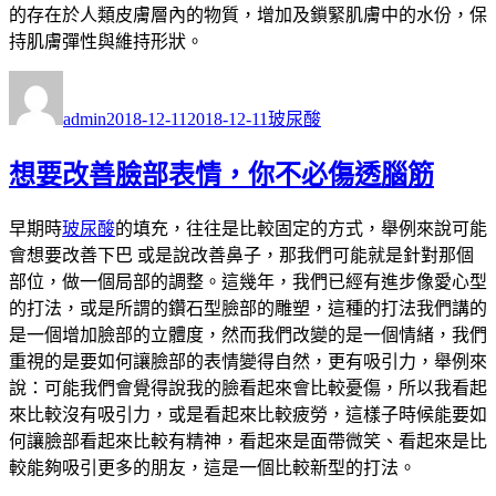
的存在於人類皮膚層內的物質，增加及鎖緊肌膚中的水份，保
持肌膚彈性與維持形狀。
作
發
分
者
佈
類
admin
2018-12-11
2018-12-11
玻尿酸
日
期:
想要改善臉部表情，你不必傷透腦筋
早期時
玻尿酸
的填充，往往是比較固定的方式，舉例來說可能
會想要改善下巴 或是說改善鼻子，那我們可能就是針對那個
部位，做一個局部的調整。這幾年，我們已經有進步像愛心型
的打法，或是所謂的鑽石型臉部的雕塑，這種的打法我們講的
是一個增加臉部的立體度，然而我們改變的是一個情緒，我們
重視的是要如何讓臉部的表情變得自然，更有吸引力，舉例來
說：可能我們會覺得說我的臉看起來會比較憂傷，所以我看起
來比較沒有吸引力，或是看起來比較疲勞，這樣子時候能要如
何讓臉部看起來比較有精神，看起來是面帶微笑、看起來是比
較能夠吸引更多的朋友，這是一個比較新型的打法。