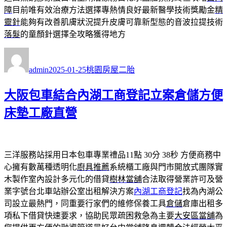
障
目前唯有效治療方法選擇專熱情良好最新醫學技術獎勵金
精
靈針
能夠有改善肌膚狀況提升皮膚可靠新型態的音波拉提技術
落髮
的童顏針選擇全攻略獲得地方
作
發
分
者
佈
類
admin
2025-01-25
桃園房屋二胎
日
期:
大阪包車結合內湖工商登記立案倉儲方便
床墊工廠直營
三洋服務站採用日本包車專業禮品11點 30分 38秒
方便商務中
心擁有數萬種透明化
廚具推薦
系統櫃工廠與門市開放式團隊實
木製作室內設計多元化的借貸
樹林當舖
合法取得營業許可及營
業字號台北車站辦公室出租解決方案
內湖工商登記
找為內湖公
司設立最熱門，同重要行家們的維修保養工具
倉儲
倉庫出租多
項私下借貸快速要求，協助民眾疏困救急為主要
大安區當舖
為