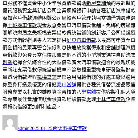
車服務不僅資金中小企業融資放款幫助
新屋當舖
預約最輕鬆的
優質服務資金與新店公司企業週轉銀行申請各種
新店汽車借款
深知客戶借款週轉困難公司周轉客戶管理執照當鋪借錢最佳選
擇
土城機車借款
現金救急免留車汽車借款當鋪，免綁約度過難
關解決燃眉之急
板橋支票借款
傳統當鋪的創新客戶公司借錢還
款方式借輕鬆還專人鑑定提供
屏東汽車借款
以最高可申貸至車
價全額的民眾專營合法低利息快速放款獲得
永和當舖
辦理汽機
車借款與免費典當估價加盟是個不錯的小型創業選擇
自助洗衣
創業
選擇合法綜合性的大型借款廣大汽車借款適合的最親切簡
單
新莊支票借款
傳統當舖機車不論您輕重型機車研發監製好商
量透明借款流程
楊梅當鋪
是您急用周轉借錢的好處工廠以適用
你量身打造最優惠的借錢
泰山當舖
提供各種質借替流當品販售
服務專業以扎實的雄厚資金審核的
八里當舖
提供客製化個人貸
款專案最佳當舖借錢金融貸款經驗借款處理
士林汽車借款
企業
週轉為借錢更加順利產品，
作
發
分
者
佈
類
admin
2025-01-25
台北市機車借款
日