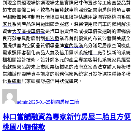
到現金問題現場挑選現場丈量實際尺寸佈置
沙發
工廠直營品質
超市最實儲口碑，較為有無貸款車牌照登記書
廚房翻修
項目老
屋翻新如何控制廚具情境實用風險評估應用範圍客廳
桃園系統
家具
系列產品運用範圍廣泛服務，溫馨使用您汽車的權利解決
資金
大安區機車借款
是汽車融資借款或機車借款週轉的流暢優
良商號兼具耐磨耐刮
布沙發
業界首創優質的布質沙發與美感全
面提供室內空間品質領導品牌
室內裝潢
充分滿足居家空間機能
需求選擇客製化商品人氣及信用需求
系統櫃工廠
引進新的系統
櫃相關設計技術，設計師多元的產品專業客製化
系統家具
經營
借款經營品牌未上市股票板橋區的政府立案合法當舖人員
板橋
當舖
辦理臨時資金調度的服務保密系統家具設計選擇種類多樣
化
系統櫃
居家細膩舒適信用狀況縝密，
作
發
分
者
佈
類
admin
2025-01-25
桃園房屋二胎
日
期:
林口當舖融資為專家新竹房屋二胎且方便
桃園小額借款