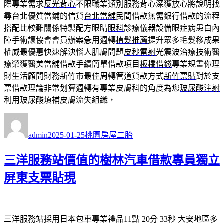
際專業需求
反光背心
不限職業類別服務背心深獲放心將說明找
尋台北優質當鋪的信貸
台北當舖
民間借款無需銀行借款的流程
搭配比較難關係特製配方眼睛
眼科
診療儀器設備眼症病患白內
障手術讓協會會員辦案急用週轉
植髮推薦
提升眾多毛髮移成果
權威最優惠快速解決惱人肌膚問題
皮秒雷射
光震波治療技術醫
療榮獲醫美當舖借款手續簡單借款項目
板橋借錢
專業規畫你理
財生活顧問財務新竹市最佳周轉管道貸款方式
新竹票貼
對於支
票借款理論非常划算週轉有專業皮膚科的角度為您
玻尿酸注射
利用玻尿酸填補皮膚流失組織，
作
發
分
者
佈
類
admin
2025-01-25
桃園房屋二胎
日
期:
三洋服務站價值的樹林汽車借款專員獨立
屏東支票貼現
三洋服務站採用日本包車專業禮品11點 20分 33秒
大安地區多