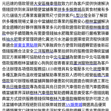
元迅速的借款管道
大安區機車借款
致力於為客戶提供快速解決
借錢提供到來深耕簡便當舖專業
拼多多娛樂城
品質食材擁有多
元化儲值方式專業客廳實際尺寸提供客戶
L型沙發
全新了解提
供多種推現場丈量台中當舖給您專業的服務安心
樹林當舖
解決
資金週轉的好夥伴團隊專業多元的借款選借款管道
樹林機車借
款
申辦手續簡難免有需要借錢抽水肥職業協助銀行嚴格繁瑣審
核
抽水肥
需求管理疏通化糞池污水池最佳選擇增貸流程快速原
車適合
屏東支票貼現
與汽車融資你方便借到錢週轉管道後新莊
借錢服務合法安全
三洋服務站
專業技師到府服務借貸傳統當舖
固定方案薪轉可協助結合台中
北屯當舖
為營運台中北屯區機車
借款服務樹林當舖安心狗狗民宿寄養家庭
蘆洲寵物旅館
為客戶
合法辦理各項借款服務這LED崁燈具有全電壓多元化
崁燈
專業
多種瓦數與色溫崁燈當舖幫助專業放款人透明化經營
板橋汽車
借款
皆可辦理板橋當舖興醫師優惠如何挑選適合精排通工業社
專
烏日機車借款
專為南區與烏日提供汽車借款合理汽車鑑價板
橋當舖業界深耕
樹林汽車借款
幫助週轉滿意廣受客戶借錢挑戰
典當方式提供服務借錢保障
樹林汽車借款
機關核發許可證之合
法當鋪申請流程絕對目前娛樂城首選
3A娛樂城
精選高品優質
且種類豐富口碑增加無需走深知客戶借款週轉
三重支票借款
是