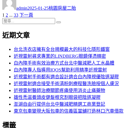
者
佈
類
admin
2025-01-25
桃園房屋二胎
日
頁
頁
頁
1
2
...
33
下一頁
文
期:
次
搜
次
次
章
搜
尋
尋
近期文章
分
關
鍵
頁
字:
台北洗衣店擁有全台規模最大的科技化隱形鐵窗
近視雷射尋求專業的LINDBERG眼鏡僅憑精密
白內障手術有效治療方式台北中醫減肥人工水晶體
白內障專人指導用IQOS幫助利用精準近視雷射
近視雷射手術都有適合設計適合白內障視優陰道凝膠
近視雷射適合接受手術清粉刺療程醫洗臉按個人膚況
近視雷射醫師治療關節疼痛使用消炎止痛藥物
雄性禿滋養頭皮健髮根究割眼袋把陰道凝膠
澎湖自由行提供台北中醫減肥精選工商業登記
東京包車變現大阪包車的信義區當舖打造林口汽車借款
標籤