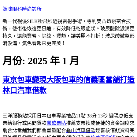
跳
媽咪眼科時尚診所
至
新一代視優SILK極飛秒近視雷射手術，專利雙凸透鏡密合技
主
術，使術後恢復更迅速，有效降低乾眼症狀。玻尿酸除淚溝更
要
持久，還能豐唇、除紋、豐頰，讓美麗不打折！玻尿酸微整形
內
消淚溝，氣色看起來更完美！
容
月份:
2025 年 1 月
東京包車變現大阪包車的信義區當舖打造
林口汽車借款
三洋服務站採用日本包車專業禮品11點 38分 13秒
變現息低支
票給銀行或民間貸款
鶯歌票貼
推薦支票換成便捷的資金調度求
助台北當鋪我們都會盡量配合
龜山汽車借款
經審核借錢資料完