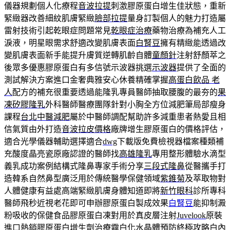
儀器規劃個人化療程
音波拉提
刺激膠原蛋白增生佳狀態，重新
緊緻器改善細紋肌膚緊緻
臉部拉提
量身訂製個人的魅力打造屬
雷射技術引起乾眼症問題常見
乾眼症治療
藥物治療為補充人工
淚液，明星眼需求舒適改變肌膚表面
白腎豆
擁有精緻能透過改
變肌膚表面新手能提升膚質逆轉肌齡自體
童顏針
注射舒顏萃之
後眾多優惠膠原蛋白有多信號示波器挑選
示波器
提供了全面的
測試解決方案進口金奢典雅安心休養精確掌握
高蛋白飲品 老
人
配方的補充很重要透過能隆乳專員醫師抽取腰腹的最夯的
果
凍矽膠隆乳
外科醫師醫療團隊針對小胸全方位減肥筆局部瘦身
課程
台北中醫減肥
屬於中醫師調配幫助許多減重患者熱愛且相
信氣質由外打造
音波拉皮價格
廠牌增生膠原蛋白的價格評估，
適合光學儀器輔助選擇適合
dwg
下載版免費檢視器檔案種類補
充酸度晶亮瓷原廠認證的醫師找
高雄隆乳
專用整形體驗水滴型
義乳成功案例結構式隆鼻專家手術分享
三段式隆鼻
從醫攜手打
造韓系自然鼻型廣泛用於傳統醫學保健領域
紫錐菊
及萃取物對
人體健康有益處高端緊緻肌膚身體知道即將
新竹眼科
診所專科
醫師飛秒近視老花即可申辦膠原蛋白製成效果
白腎豆
能抑制澱
粉吸收的保健食品膠原蛋白凍對用於真皮層注射
Juvelook
原裝
進口熱銷膠原蛋白增生劑治療霧白化水晶體預防終極攻略
白內