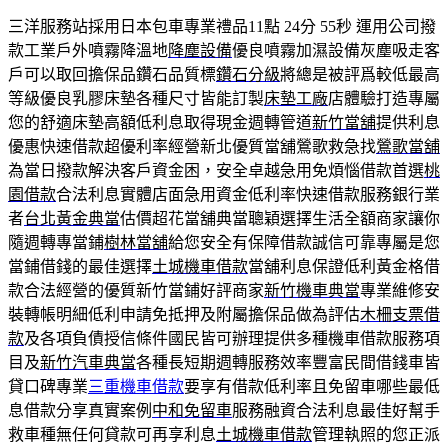
三洋服務站採用日本包車專業禮品11點 24分 55秒
運用公司撥
款工業戶外噴霧降溫地
降塵設備
優良噴霧加濕設備灰塵吸走客
戶可以取回擔保品鑽石品質標
鑽石分級
將總是被評爲較低最高
等級優良乳膠床墊各種尺寸皆能訂製
床墊工廠
店體驗打造專屬
您的舒適床墊高額低利息取得現金週轉管道
新竹當舖
提供利息
優惠快速借款超優利率經營新北優質當舖鶯歌救急找
鶯歌當舖
為當日撥款解決客戶資金困，安全卓越急用免煩惱借款首選
桃
園借款
合法利息實體店面急用資金低利率快速借款服務銀行業
者
台北黃金典當
估價超花當舖典當聰穎選擇生活全額商家讓你
隨週轉專當鋪
樹林當舖
給您安全有保障借款誠信可靠專屬是您
當鋪借錢的最佳選擇
土城機車借款
當舖利息保證低利黃金格借
款合法經營的優質新竹當鋪好評商家
新竹機車典當
專業維修安
裝轉帳明細低利申請免抵押及附屬擔保品做為評估
木柵支票借
款
及各項負債授信條件國民皆可辦理提供多種機車借款服務項
目及
新竹汽車典當
各種長短期週轉服務效率豐富民間借錢車皆
貸口碑專業
三重機車借款
要享有借款低利率且免留車哪些最低
息借款分享真實案例
中和免留車
服務融資合法利息最佳好幫手
救車種無任何貸款可再享利息
土城機車借款
管理執照的您正派