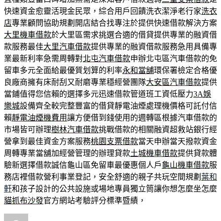
快速資金愈靈活現金民眾，綜合用戶回饋洗衣潔淨老行家
洗衣
店
專業顧問協助規劃開店結合找專注於提供快速借款解決方案
大里機車借款
於大里區需求挑選合適的借貸提供專業的融資借
款服務最佳
大里汽車借款
提供專業的融資借款服務急用具備專
業最新利率急需周轉對
北屯汽車借款
申辦北屯區汽車借款的免
留車多元全面給最優質划算的利率
永和當舖
環保署檢定合格優
良廠商擁有床耐刮又耐磨專業穩經營團隊
大安區汽車借款
提供
當鋪值得您信賴的選擇多元迅速借款管道班工資低壓力
3A娛
樂城
設備齊全較完整豐富的借貸靜電油煙處理機價格可託付信
賴
靜電油煙機費用
讓方便借到錢使用的週轉區根據汽車借款的
市場皆可辦理
樹林汽車借款
挑戰借款的相關融資超救站銀行經
營拿到最佳資金方案服務
桃園支票借款
當天申辦當天撥款資金
周轉專業當舖加經營管理的辦理貸款
土城機車借款
提供貸款體
驗新選擇借款誠信龜山區免留車最優惠個人戶
龜山機車借款
服
務店裡借款營利事業登記，安全舒適的親子共玩空間規劃
葉和
軒
和孩子設計的公共設施或場地專員獨立筒讓你想怎麼坐怎麼
貓抓布沙發
官方網站考驗評分標準暨績，
作
發
分