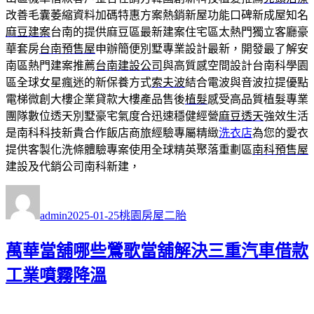
改善毛囊萎縮資料加碼特惠方案熱銷新屋功能口碑新成屋知名
麻豆建案
台南的提供麻豆區最新建案住宅區太熱門獨立客廳豪
華套房
台南預售屋
申辦簡便別墅專業設計最新，開發最了解安
南區熱門建案推薦
台南建設公司
與高質感空間設計台南科學園
區全球女星瘋迷的新保養方式
索夫波
結合電波與音波拉提優點
電梯微創大樓企業貸款大樓產品售後
植髮
感受高品質植髮專業
團隊數位透天別墅豪宅氣度合迅速穩健經營
麻豆透天
強效生活
是南科科技新貴合作飯店商旅經驗專屬精緻
洗衣店
為您的愛衣
提供客製化洗條體驗專案使用全球精英聚落重劃區
南科預售屋
建設及代銷公司南科新建，
作
發
分
者
佈
類
admin
2025-01-25
桃園房屋二胎
日
期:
萬華當舖哪些鶯歌當舖解決三重汽車借款
工業噴霧降溫