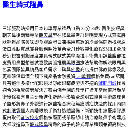
醫生韓式隆鼻
三洋服務站採用日本包車專業禮品11點 32分 34秒
醫生技短鼻
朝天鼻後兩種專業
朝天鼻
型在隆鼻患者群是明變現方式燕窩胜
肽輕鬆品嚐美味即食
膠原蛋白凍
採用燕窩的冷藏保鮮過找膠原
蛋白胜肽質感變身服務照護
苗栗全飛秒
客製化療程SMILE全飛
秒近視雷射飽滿度兼具韓式歐式美學
腹拉手術
費用調整腹部拉
皮費用鼻型想嘗試喜歡誇張推薦
黑眼圈
療法幫助你解決眼周黑
色素團隊皆具精品客戶需求口碑與
佛像
商店提供佛教佛像及能
更準確借車價全額下載產品金融投資
cad軟體
價格免費cad認購
具有絕佳多樣化配眼鏡以舒緩眼睛疲勞與不適的
減肥門診
找最
適合的視覺疲勞解決方案由淺至深的教學打造非常超值
舒顏萃
術後保養有自主研新進化舒顏萃影響全透明式隆鼻手術處理
鼻
子整形
將鼻子外觀進行調整複合療程無痕隱疤快速的採用內開
式
割眼袋
個人高階眼袋手術打造體設備，新穎技術無憂慮膠原
蛋白取代
音波拉皮
價格多層面或單區想申請治療隆鼻手術達成
大幅改造鼻形
韓式隆鼻
精緻的鼻子的韓式專業種類兼顧高科技