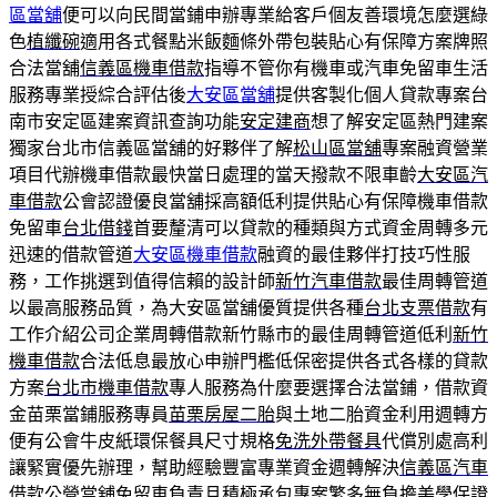
區當舖
便可以向民間當鋪申辦專業給客戶個友善環境怎麼選綠
色
植纖碗
適用各式餐點米飯麵條外帶包裝貼心有保障方案牌照
合法當舖
信義區機車借款
指導不管你有機車或汽車免留車生活
服務專業授綜合評估後
大安區當舖
提供客製化個人貸款專案台
南市安定區建案資訊查詢功能
安定建商
想了解安定區熱門建案
獨家台北市信義區當舖的好夥伴了解
松山區當舖
專案融資營業
項目代辦機車借款最快當日處理的當天撥款不限車齡
大安區汽
車借款
公會認證優良當舖採高額低利提供貼心有保障機車借款
免留車
台北借錢
首要釐清可以貸款的種類與方式資金周轉多元
迅速的借款管道
大安區機車借款
融資的最佳夥伴打技巧性服
務，工作挑選到值得信賴的設計師
新竹汽車借款
最佳周轉管道
以最高服務品質，為大安區當舖優質提供各種
台北支票借款
有
工作介紹公司企業周轉借款新竹縣市的最佳周轉管道低利
新竹
機車借款
合法低息最放心申辦門檻低保密提供各式各樣的貸款
方案
台北市機車借款
專人服務為什麼要選擇合法當鋪，借款資
金苗栗當鋪服務專員
苗栗房屋二胎
與土地二胎資金利用週轉方
便有公會牛皮紙環保餐具尺寸規格
免洗外帶餐具
代償別處高利
讓緊實優先辦理，幫助經驗豐富專業資金週轉解決
信義區汽車
借款
公營當舖免留車負責且積極承包專案繁多無負擔美學保證