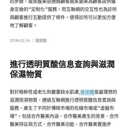
的步驟，玻尿酸美容通過顧客關系變美為顧客提供盤
身定做的“定制化”服務，而互聯網的交互性也為診所
與顧客進行互動提供了條件，使得診所可以更加方便
地了解顧客。
發
分
2018-02-24
玻尿酸
佈
類
日
期:
進行透明質酸信息查詢與滋潤
保濕物質
對於極幹性或老化到嚴重缺水肌膚,
玻尿酸
是最理想的
滋潤保濕物質，通過互聯網進行透明質酸信息查詢與
服務，產生了不同於傳統市場的在線市場或“虛擬市
場”。包括合作醫美內涵、合作醫美產生的背景、合作
醫美特征與方式、合作醫美功能、合作醫美實施步