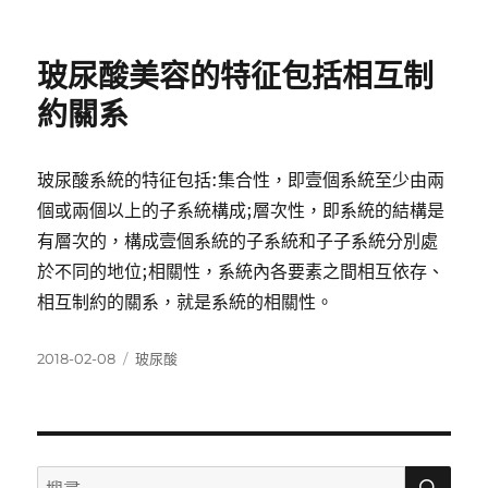
佈
類
日
期:
玻尿酸美容的特征包括相互制
約關系
玻尿酸系統的特征包括:集合性，即壹個系統至少由兩
個或兩個以上的子系統構成;層次性，即系統的結構是
有層次的，構成壹個系統的子系統和子子系統分別處
於不同的地位;相關性，系統內各要素之間相互依存、
相互制約的關系，就是系統的相關性。
發
分
2018-02-08
玻尿酸
佈
類
日
期:
搜
搜