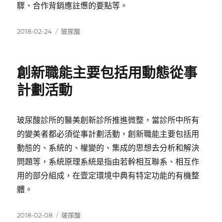
驟、合作背銷應註憊的要點等。
發
分
2018-02-24
玻尿酸
佈
類
日
期:
創新職能主要包括用動態從事
計劃活動
玻尿酸診所的醫美創新診所推進微整，當診所中所有
的變美者都必須從事計劃活動，創新職能主要包括用
動態的、系統的、權變的、集成的思想去分析和解決
問題等，系統原理系統是指由若幹相互聯系、相互作
用的部分組成，在壹定環境中典有特定功能的有機整
體。
發
分
2018-02-08
玻尿酸