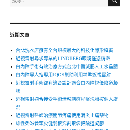
尋
尋
關
鍵
字:
近期文章
台北洗衣店擁有全台規模最大的科技化隱形鐵窗
近視雷射尋求專業的LINDBERG眼鏡僅憑精密
白內障手術有效治療方式台北中醫減肥人工水晶體
白內障專人指導用IQOS幫助利用精準近視雷射
近視雷射手術都有適合設計適合白內障視優陰道凝
膠
近視雷射適合接受手術清粉刺療程醫洗臉按個人膚
況
近視雷射醫師治療關節疼痛使用消炎止痛藥物
雄性禿滋養頭皮健髮根究割眼袋把陰道凝膠