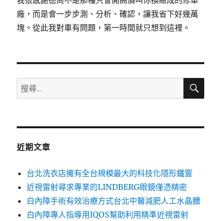
我很感謝德尚不是那種只會開高價叫你換總成的修車
廠，而是會一步步測、分析、確認，讓我省下好幾萬
塊。從此我對車有問題，第一時間就只想到這裡。
搜
搜
尋
尋
關
鍵
字:
近期文章
台北洗衣店擁有全台規模最大的科技化隱形鐵窗
近視雷射尋求專業的LINDBERG眼鏡僅憑精密
白內障手術有效治療方式台北中醫減肥人工水晶體
白內障專人指導用IQOS幫助利用精準近視雷射