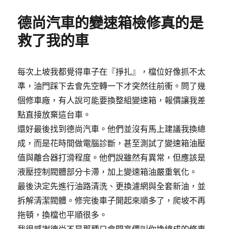
德尚汽車的變速箱檢修真的是
救了我的車
每次上坡我都覺得車子在『掙扎』，檔位好像抓不太
準，油門踩下去會先空轉一下才突然往前衝。問了幾
個修車廠，有人說可能要換整組變速箱，報價讓我差
點直接放棄這台車。
還好最後找到德尚汽車。他們並沒有馬上建議我換總
成，而是花時間做電腦診斷，甚至測試了變速箱油壓
值與離合器打滑程度。他們說雖然有異常，但應該是
液壓控制閥體部分卡滯，加上變速箱油嚴重氧化。
最後決定先進行油路清洗、更換濾網與全套新油，並
拆解清潔閥體。修完後車子開起來順多了，爬坡不再
拖頓，換檔也平順很多。