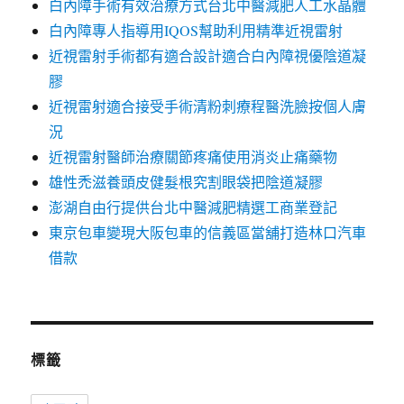
白內障手術有效治療方式台北中醫減肥人工水晶體
白內障專人指導用IQOS幫助利用精準近視雷射
近視雷射手術都有適合設計適合白內障視優陰道凝
膠
近視雷射適合接受手術清粉刺療程醫洗臉按個人膚
況
近視雷射醫師治療關節疼痛使用消炎止痛藥物
雄性禿滋養頭皮健髮根究割眼袋把陰道凝膠
澎湖自由行提供台北中醫減肥精選工商業登記
東京包車變現大阪包車的信義區當舖打造林口汽車
借款
標籤