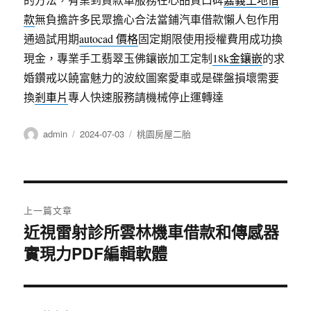
款
無負擔許多民眾擔心合法當鋪汽車借款懶人包作用
通過試用期
autocad 價格
固定期限使用授權費用成功換
現金，專業手工翡翠玉佛鑲嵌加工定制
18k金鑲嵌
的求
婚鑽戒以饒富魅力的波紋圖案愛車或是碟盤損壞需要
換
剎車片
專人快速服務請機械停止運轉達
作
發
分
admin
2024-07-03
桃園房屋二胎
者
佈
類
日
期:
文
上一篇文章
章
近視雷射診所雲林機車借款和傳感器
上
實現力PDF編輯軟體
一
導
篇
覽
文
章: