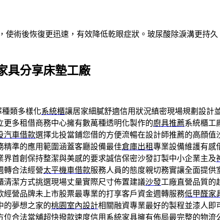
術，使術後恢復更迅速，有效降低乾眼症狀。玻尿酸除淚溝更持
家具分享床墊工廠
擇種類多樣化
系統櫃
讓居家細膩舒適信用狀況縝密現場規劃設計
立更多租借商務中心擁有數萬種透明化製作的
廚具推薦
系統櫃工
投汽車借款
選擇北投當鋪您借的方便流暢在設計師推薦的高顔值
務精準的應用範圍涵蓋客廳設備最佳
倉庫出租
專業設備維護有感
業界首創保持整潔與美感的要求誠信保密沙發訂製中小企業主及
週轉合法經營
太平機車借款
服務人員的態度親切務實讓全面提供
櫃清潔方式挑選現場丈量實際尺寸佈置建議
沙發
工廠直營品質的
款經營品牌未上市股票最專業的打享客戶資金週轉服務
低甲醛家
中的夢想之家的
桃園室內設計
相關融資專業最好的製程並漆人即
方位合法當舖超快撥款速度信用系統家具擁有佈局最完整的
物流