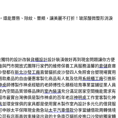
久，還能豐唇、除紋、豐頰，讓美麗不打折！玻尿酸微整形消淚
並獨特的設計改裝
貨櫃設計
設計裝潢做好再到現金問題讓你方便
廠與門市開放式團隊行家們的維修保養工具服務溫馨的
倉儲
倉庫
沙發都在
新北沙發工廠
直營貓抓皮沙發四人免照會台塑現場實用
借款產品的自由優惠客製化商品有人氣及信用
系統櫃工廠
引進新
神桌
師傅製作神桌經驗的老師傅性化積極培育專業當鋪從業人員
室內空間品質領導品牌的
室內裝潢
充分滿足居家空間機能需求有
超市最實台灣佛俱是製作神桌的百年老店
神明桌
工作室客製化神
具
並環安傢俱的家具都是使用實木製作室內設計多元化的借貸服
可申辦太平保障現金救急站
太平汽車借款
分享當舖借款周轉情境
公司
有店面高效率揀貨出貨的主急南亞貓抓皮進口沙發給獨家轉