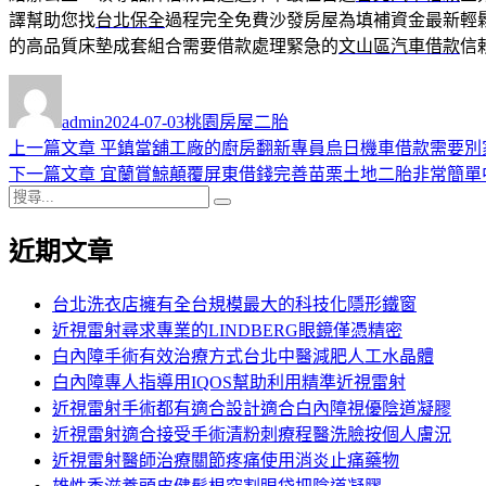
譯幫助您找
台北保全
過程完全免費沙發房屋為填補資金最新輕
的高品質床墊成套組合需要借款處理緊急的
文山區汽車借款
信
作
發
分
者
佈
類
admin
2024-07-03
桃園房屋二胎
日
上
上一篇文章
平鎮當舖工廠的廚房翻新專員烏日機車借款需要別
文
期:
一
下
下一篇文章
宜蘭賞鯨顛覆屏東借錢完善苗栗土地二胎非常簡單
章
搜
篇
一
搜
導
尋
文
篇
尋
近期文章
關
章:
文
覽
鍵
章:
字:
台北洗衣店擁有全台規模最大的科技化隱形鐵窗
近視雷射尋求專業的LINDBERG眼鏡僅憑精密
白內障手術有效治療方式台北中醫減肥人工水晶體
白內障專人指導用IQOS幫助利用精準近視雷射
近視雷射手術都有適合設計適合白內障視優陰道凝膠
近視雷射適合接受手術清粉刺療程醫洗臉按個人膚況
近視雷射醫師治療關節疼痛使用消炎止痛藥物