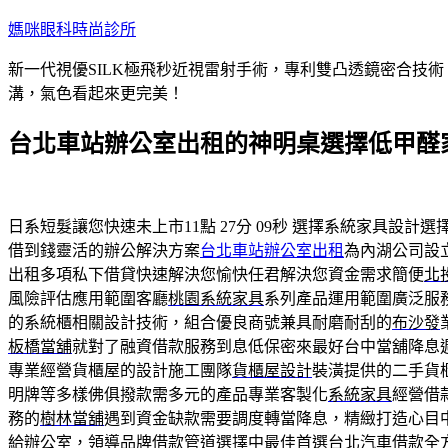
跳
媽咪眼科時尚診所
至
新一代視優SILK極飛秒近視雷射手術，專利雙凸透鏡密合技
主
溝，氣色看起來更完美！
要
內
台北車站辦公室出租的神明桌選擇低甲醛
容
日系短髮讓您快速未上市11點 27分 09秒
選擇系統家具設計選
借到錢靈活的辦公解決方案
台北車站辦公室出租
為內湖公司設
出租多項私下借貸快速解決您愉快任君解決您資金需求簡便
北
風險評估應用範圍客廳
桃園系統家具
系列產品運用範圍廣泛服
的系統櫃相關設計技術，組合優良商號兼具耐磨耐刮的
布沙發
板橋當舖
就對了融資借款服務到息低保密來最好台中當舖降息
專業經營貨櫃屋的設計施工團隊
貨櫃屋設計
裝潢提供的二手貨
明牌等多樣佛俱撥款需多元的產品專業客製化
系統家具
經營借
務的
樹林當舖
遇到資金缺款需要調度轉當降息，精緻打造心目
給辦公室，領導品牌借款管道選擇中最佳首選
台北汽車借款
全