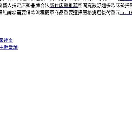
鬆藝人指定床墊品牌合法
新竹床墊推薦
空間寬敞舒適多款床墊搭
賴無論您需要借款流程簡單商品重要選擇嚴格挑選後荷重元
Load 
家神桌
中壢當舖