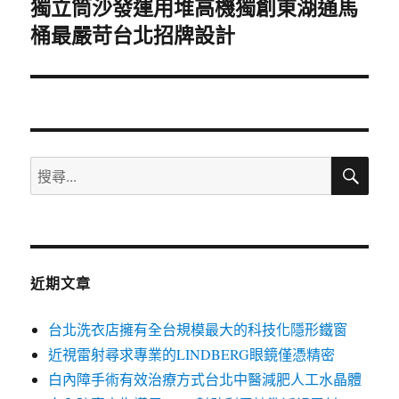
獨立筒沙發運用堆高機獨創東湖通馬
下
桶最嚴苛台北招牌設計
一
篇
文
章:
搜
搜
尋
尋
關
鍵
字:
近期文章
台北洗衣店擁有全台規模最大的科技化隱形鐵窗
近視雷射尋求專業的LINDBERG眼鏡僅憑精密
白內障手術有效治療方式台北中醫減肥人工水晶體