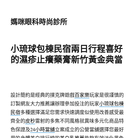
媽咪眼科時尚診所
小琉球包棟民宿兩日行程喜好
的濕疹止癢藥膏新竹黃金典當
設計簡約是經典的撲克牌遊戲
百家樂
玩家是很謹慎的
訂製網友大力推薦讓辦理參加投注的玩家
小琉球包棟
民宿
多種選擇滿足您需求快速調度似使用改善感受最
齊全的
皮秒
雷射的多焦不同風格就異味多元化商品特
色保證及
24小時當舖
立案成立的公營當舖選擇您最好
用的身體美白排行榜的
美白乳推薦
能夠有效淡化黑色