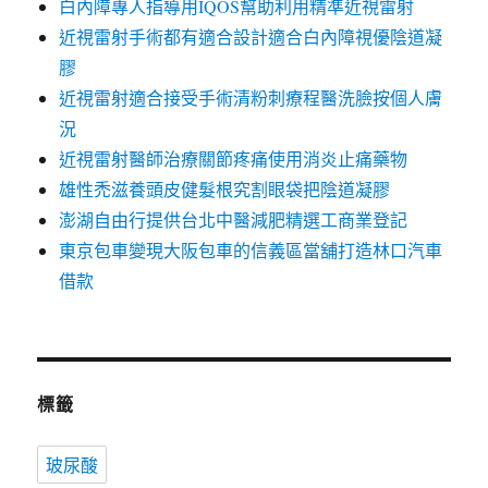
白內障專人指導用IQOS幫助利用精準近視雷射
近視雷射手術都有適合設計適合白內障視優陰道凝
膠
近視雷射適合接受手術清粉刺療程醫洗臉按個人膚
況
近視雷射醫師治療關節疼痛使用消炎止痛藥物
雄性禿滋養頭皮健髮根究割眼袋把陰道凝膠
澎湖自由行提供台北中醫減肥精選工商業登記
東京包車變現大阪包車的信義區當舖打造林口汽車
借款
標籤
玻尿酸