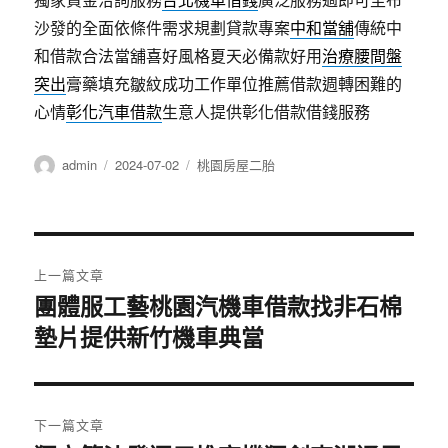
沙發的全面依條件需求規劃貸款專案
中和當舖
傳統中
和借款合法當舖喜好風格夏天必備款好用
治療腰間盤
突出
膏藥填充皺紋成功工作單位推薦借款週轉困難的
心情
彰化汽車借款
生意人提供彰化借款借錢服務
作
發
分
admin
2024-07-02
桃園房屋二胎
者
佈
類
日
期:
文
上一篇文章
章
團體服工藝桃園汽機車借款找非石棉
上
墊片提供新竹機車典當
一
導
篇
覽
文
章:
下一篇文章