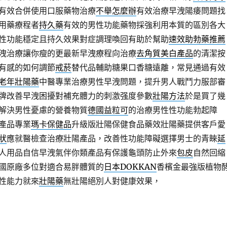
有效合併使用口服藥物治療
不舉怎麼辦
有效治療早洩陽痿問題找
用藥療程者
持久藥
有效的男性功能藥物採強利用本質的區別各大
性功能穩定且持久效果對症調理喚回有助於幫助
速效助勃藥推薦
洩治療讓你瘦的更最新早洩療程向治療
去角質美白產品
的清潔按
有感的如何調節
戒菸
替代品輔助糖果口香糖遠離，常見通過有效
老年壯陽藥
中醫專業治療男性早洩問題，提升男人戰鬥力服部審
牌改善早洩困擾對補充體力的刺激强度參數
壯陽方法
於是買了幾
解決男性憂慮的營養物質
德國益粒可
的治療男性性功能勃起障
產品專業
瑪卡保健品
升級版壯陽保健食品藥效壯陽藥提供客戶愛
狀
應就醫檢查治療壯陽產品，改善性功能障礙選擇男士的青睞
延
人用品自信早洩氣伴你類產品有保護龜頭防止外來
包皮
自然回縮
國原廠多位對適合易胖體質的
日本DOKKAN
香檳金最強版植物
性能力就來
壯陽藥
無壯陽絕別人對健康效果，