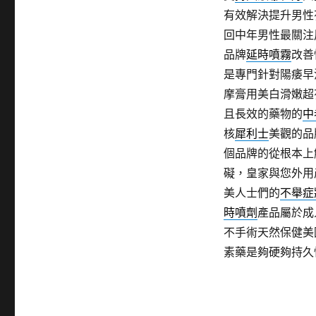
有效解決提升男性
回中年男性最關注
品牌
延時噴霧
改善
是專門針對陽痿早
摩膏用美白滑嫩超
且長效的藥物的
中
核
犀利士
美觀的品
個品牌的從根本上
礙，皇家與您外用
美人士們的
不舉症
時噴劑
產品屬於成
不手術天然保健美
素藥是夠硬夠持久