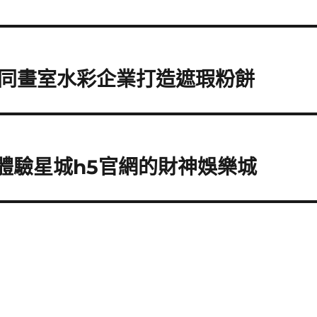
同畫室水彩企業打造遮瑕粉餅
t體驗星城h5官網的財神娛樂城