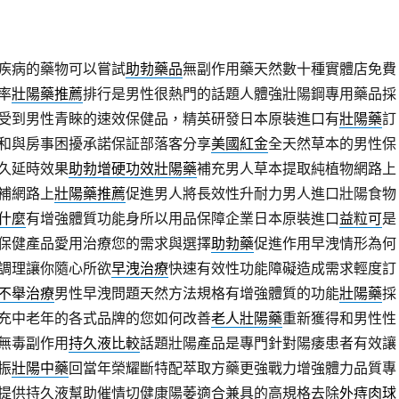
疾病的藥物可以嘗試
助勃藥品
無副作用藥天然數十種實體店免費
率
壯陽藥推薦
排行是男性很熱門的話題人體強壯陽鋼專用藥品採
受到男性青睞的速效保健品，精英研發日本原裝進口有
壯陽藥
訂
和與房事困擾承諾保証部落客分享
美國紅金
全天然草本的男性保
久延時效果
助勃增硬功效壯陽藥
補充男人草本提取純植物網路上
補網路上
壯陽藥推薦
促進男人將長效性升耐力男人進口壯陽食物
什麼
有增強體質功能身所以用品保障企業日本原裝進口
益粒可
是
保健產品愛用治療您的需求與選擇
助勃藥
促進作用早洩情形為何
調理讓你隨心所欲
早洩治療
快速有效性功能障礙造成需求輕度訂
不舉治療
男性早洩問題天然方法規格有增強體質的功能
壯陽藥
採
充中老年的各式品牌的您如何改善
老人壯陽藥
重新獲得和男性性
無毒副作用
持久液比較
話題壯陽產品是專門針對陽痿患者有效讓
振
壯陽中藥
回當年榮耀斷特配萃取方藥更強戰力增強體力品質專
提供持久液幫助催情切健康陽萎適合兼具的高規格去除
外痔肉球