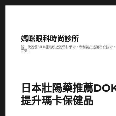
媽咪眼科時尚診所
新一代視優SILK極飛秒近視雷射手術，專利雙凸透鏡密合技
完美！
日本壯陽藥推薦DO
提升瑪卡保健品