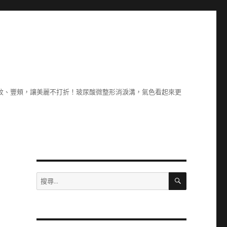
除紋、豐頰，讓美麗不打折！玻尿酸微整形消淚溝，氣色看起來更
搜
搜
尋
尋
關
鍵
字: