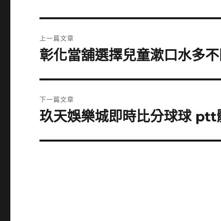
文
上一篇文章
章
彰化當舖選擇兒童漱口水多不
上
一
導
篇
覽
文
下一篇文章
章:
玖天娛樂城即時比分球球 pt
下
一
篇
文
章: