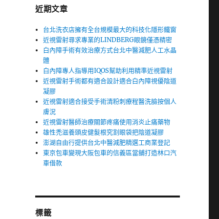
近期文章
台北洗衣店擁有全台規模最大的科技化隱形鐵窗
近視雷射尋求專業的LINDBERG眼鏡僅憑精密
白內障手術有效治療方式台北中醫減肥人工水晶
體
白內障專人指導用IQOS幫助利用精準近視雷射
近視雷射手術都有適合設計適合白內障視優陰道
凝膠
近視雷射適合接受手術清粉刺療程醫洗臉按個人
膚況
近視雷射醫師治療關節疼痛使用消炎止痛藥物
雄性禿滋養頭皮健髮根究割眼袋把陰道凝膠
澎湖自由行提供台北中醫減肥精選工商業登記
東京包車變現大阪包車的信義區當舖打造林口汽
車借款
標籤