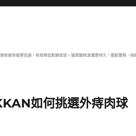
術，使術後恢復更迅速，有效降低乾眼症狀。玻尿酸除淚溝更持久，還能豐唇、
KKAN如何挑選外痔肉球