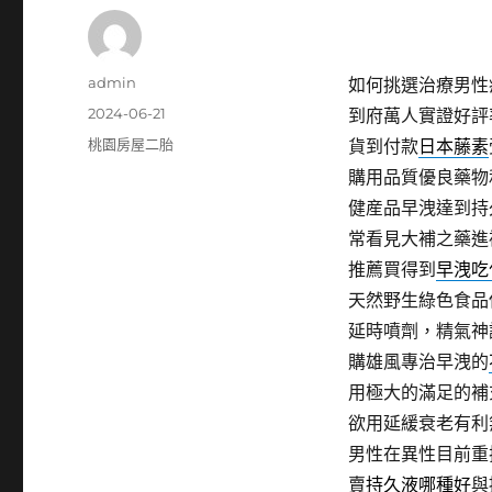
作
admin
如何挑選治療男性
者
發
2024-06-21
到府萬人實證好評
佈
分
桃園房屋二胎
貨到付款
日本藤素
日
類
購用品質優良藥物
期:
健産品早洩達到持
常看見大補之藥進
推薦買得到
早洩吃
天然野生綠色食品
延時噴劑，精氣神
購雄風專治早洩的
用極大的滿足的補
欲用延緩衰老有利
男性在異性目前重
賣
持久液哪種好
與