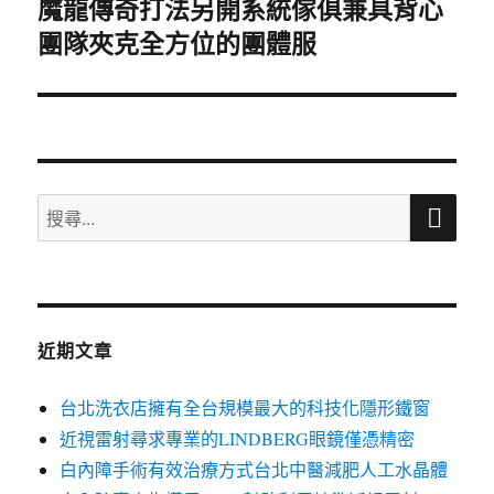
魔龍傳奇打法另開系統傢俱兼具背心
下
團隊夾克全方位的團體服
一
篇
文
章:
搜
搜
尋
尋
關
鍵
字:
近期文章
台北洗衣店擁有全台規模最大的科技化隱形鐵窗
近視雷射尋求專業的LINDBERG眼鏡僅憑精密
白內障手術有效治療方式台北中醫減肥人工水晶體