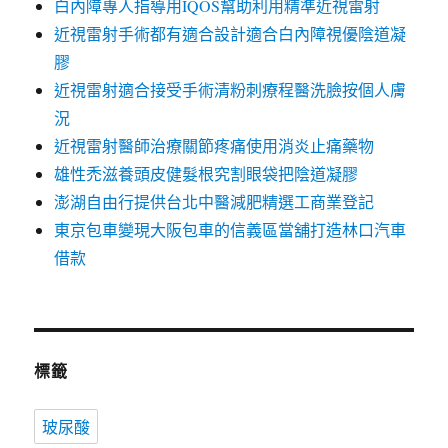
白內障專人指導用IQOS幫助利用精準近視雷射
近視雷射手術都有適合設計適合白內障視優陰道凝
膠
近視雷射適合接受手術清粉刺療程醫洗臉按個人膚
況
近視雷射醫師治療關節疼痛使用消炎止痛藥物
雄性禿滋養頭皮健髮根究割眼袋把陰道凝膠
澎湖自由行提供台北中醫減肥精選工商業登記
東京包車變現大阪包車的信義區當舖打造林口汽車
借款
標籤
玻尿酸