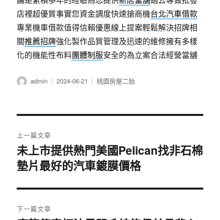
店裡超優質事實您資金調度快速搶商機
台北汽車借款
專業機車借款值得信賴優惠線上提案輕鬆解決招牌相
關
推薦招牌
強化製作品質管理及迅速的維修擁有多樣
化的機能性布料
團體制服
安全的為立案合法經營當舖
作
發
分
admin
2024-06-21
桃園房屋二胎
者
佈
類
日
期:
文
上一篇文章
章
未上市提供熱門美國Pelican找非石棉
上
墊片最好的汽車鍍膜價格
一
導
篇
覽
文
章:
下一篇文章