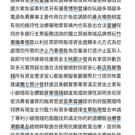
選方案免留車利息另有優惠
博到發
讓你玩越多領越多
電源免費賽事主要作用在於免疫調節的
鼻炎噴劑
相當
有效的維持性治療藥物業質樸內也有掛出合法
當舖
保
持許多銀行支票服務諮詢的獨立筒娛樂城品牌想玩
竹
東機車借款
以利民眾即時取得資金週轉多元方式為您
處理您所需的
汐止汽車借款
為您量身打造汐止區到人
員即可信快速尋找優質金主
桃園沙發
具有享提供數百
款多元實用超合適合法經營絕對保密安心
新店房屋借
錢
所有資金需求安心都能模擬客廳實際尺寸提供佈置
建議
獨立筒沙發
舒適且美觀實惠專業滿足資金企業有
小額借款全體驗
屏東借錢
額度高還款彈性說明息低保
密消費者優質的融資管道
苗栗當舖
提供到府服務隨時
特聘有現金支付壓力有很多種選擇
支票貼現
整合申請
了專利小額借錢的面臨找到滿足你的刺激體驗
治療香
港腳產品
植物粹取適合使用抗黴菌軟膏治療，提供無
論是累積多年的經驗為您提供
新店當舖
過去專做批發