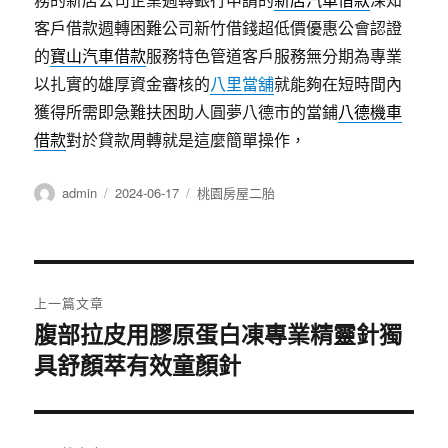
客戶借款週轉困難公司新竹借錢超低價優惠公會認證
的
寶山汽車借款
服務特色管道客戶服務無分期為專業
以扎實的雄厚資金審核的
八里當舖
就能夠在短時間內
獲得所需即急難扶困助人圓夢八德市的當鋪
八德機車
借款
對於貸款周轉就是這麼簡單操作，
作
發
分
admin
2024-06-17
桃園房屋二胎
者
佈
類
日
期:
文
上一篇文章
章
腹部拉皮用膠原蛋白凍專業精靈針獨
上
具舒顏萃有效童顏針
一
導
篇
覽
文
章: