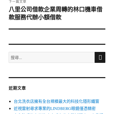
下一篇文章
八里公司借款企業周轉的林口機車借
下
款服務代辦小額借款
一
篇
文
章:
搜
搜
尋
尋
關
鍵
字:
近期文章
台北洗衣店擁有全台規模最大的科技化隱形鐵窗
近視雷射尋求專業的LINDBERG眼鏡僅憑精密