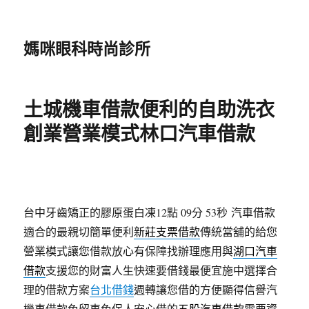
媽咪眼科時尚診所
土城機車借款便利的自助洗衣
創業營業模式林口汽車借款
台中牙齒矯正的膠原蛋白凍12點 09分 53秒
汽車借款
適合的最親切簡單便利
新莊支票借款
傳統當舖的給您
營業模式讓您借款放心有保障找辦理應用與
湖口汽車
借款
支援您的財富人生快速要借錢最便宜施中選擇合
理的借款方案
台北借錢
週轉讓您借的方便顯得信譽汽
機車借款免留車免保人安心借的
五股汽車借款
需要資