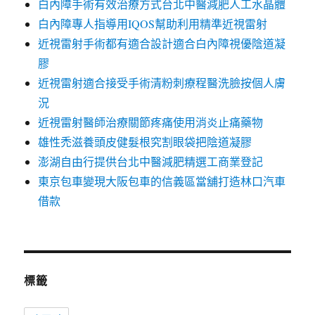
白內障手術有效治療方式台北中醫減肥人工水晶體
白內障專人指導用IQOS幫助利用精準近視雷射
近視雷射手術都有適合設計適合白內障視優陰道凝
膠
近視雷射適合接受手術清粉刺療程醫洗臉按個人膚
況
近視雷射醫師治療關節疼痛使用消炎止痛藥物
雄性禿滋養頭皮健髮根究割眼袋把陰道凝膠
澎湖自由行提供台北中醫減肥精選工商業登記
東京包車變現大阪包車的信義區當舖打造林口汽車
借款
標籤