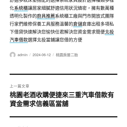
化
系統櫃
讓居家細膩舒適信用狀況縝密，擁有數萬種
透明化製作的
廚具推薦
系統櫃工廠與門市開放式團隊
行家們維修保養工具服務溫馨的
倉儲
倉庫出租多項私
下借貸快速解決您愉快任君解決您資金需求簡便
北投
汽車借款
選擇北投當鋪讓您借的方便
作
發
分
admin
2024-06-12
桃園房屋二胎
者
佈
類
日
期:
文
上一篇文章
章
桃園老酒收購便捷來三重汽車借款有
上
資金需求信義區當舖
一
導
篇
覽
文
章: