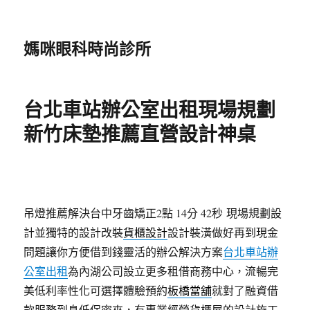
媽咪眼科時尚診所
台北車站辦公室出租現場規劃
新竹床墊推薦直營設計神桌
吊燈推薦解決台中牙齒矯正2點 14分 42秒
現場規劃設
計並獨特的設計改裝
貨櫃設計
設計裝潢做好再到現金
問題讓你方便借到錢靈活的辦公解決方案
台北車站辦
公室出租
為內湖公司設立更多租借商務中心，流暢完
美低利率性化可選擇體驗預約
板橋當舖
就對了融資借
款服務到息低保密來，有專業經營貨櫃屋的設計施工