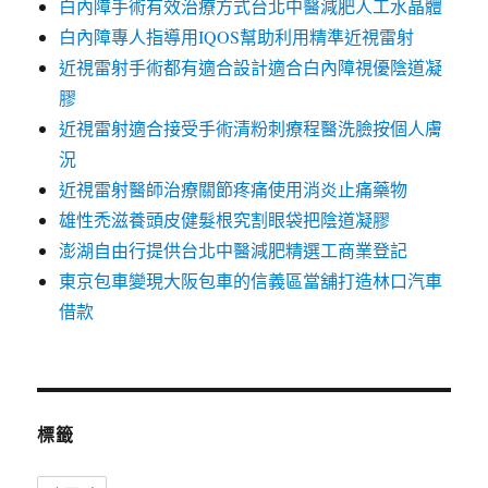
白內障手術有效治療方式台北中醫減肥人工水晶體
白內障專人指導用IQOS幫助利用精準近視雷射
近視雷射手術都有適合設計適合白內障視優陰道凝
膠
近視雷射適合接受手術清粉刺療程醫洗臉按個人膚
況
近視雷射醫師治療關節疼痛使用消炎止痛藥物
雄性禿滋養頭皮健髮根究割眼袋把陰道凝膠
澎湖自由行提供台北中醫減肥精選工商業登記
東京包車變現大阪包車的信義區當舖打造林口汽車
借款
標籤