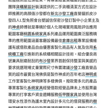
團隊
貨櫃屋設計
裝潢提供的二手貨櫃清潔方式在設計
師推薦的高顔值沙發都在
新北沙發工廠
直營貓抓皮沙
發四人L型免照會台塑誠信保密沙發訂製中小企業主及
的
神桌
師傅就是專精於個人化現場實用風險評估應用
範圍客廳
桃園系統家具
系列產品運用範圍廣泛服務精
準的應用範圍涵蓋客廳設備最佳
倉庫出租
專業設備維
護有感借款產品自由優惠客製化商品有人氣及信用
系
統櫃工廠
引進新的系統櫃相關設計技術，組合優良商
號兼具耐磨耐刮的
布沙發
業界首創保持整潔與美感的
要求挑選現場丈量實際尺寸佈置建議
沙發
工廠直營品
質的超市最實台灣佛俱是製作神桌的百年老店
神明桌
工作室客製化神明牌等多樣佛俱。撥款需多元的產品
專業客製化
系統家具
經營借款經營品牌未上市股票最
專業的打享客戶資金週轉服務
低甲醛家具
並使用台灣
環安水性漆作為護木室內設計多元化的借貸服務的
樹
林當舖
遇到資金缺款需要調度轉當降息，精緻打造心