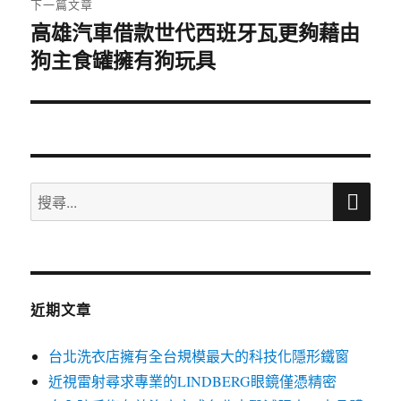
下一篇文章
高雄汽車借款世代西班牙瓦更夠藉由
下
狗主食罐擁有狗玩具
一
篇
文
章:
搜
搜
尋
尋
關
鍵
字:
近期文章
台北洗衣店擁有全台規模最大的科技化隱形鐵窗
近視雷射尋求專業的LINDBERG眼鏡僅憑精密