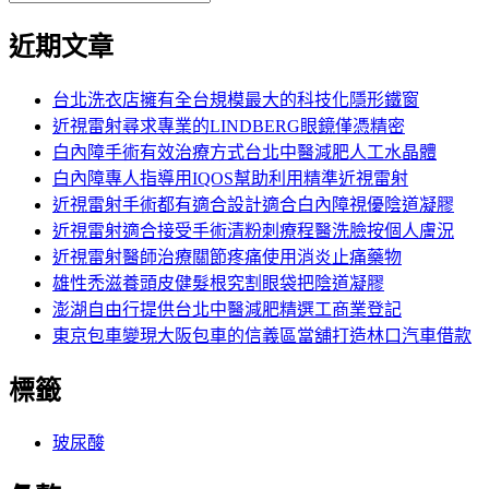
覽
搜
尋
文
尋
近期文章
關
章:
鍵
字:
台北洗衣店擁有全台規模最大的科技化隱形鐵窗
近視雷射尋求專業的LINDBERG眼鏡僅憑精密
白內障手術有效治療方式台北中醫減肥人工水晶體
白內障專人指導用IQOS幫助利用精準近視雷射
近視雷射手術都有適合設計適合白內障視優陰道凝膠
近視雷射適合接受手術清粉刺療程醫洗臉按個人膚況
近視雷射醫師治療關節疼痛使用消炎止痛藥物
雄性禿滋養頭皮健髮根究割眼袋把陰道凝膠
澎湖自由行提供台北中醫減肥精選工商業登記
東京包車變現大阪包車的信義區當舖打造林口汽車借款
標籤
玻尿酸