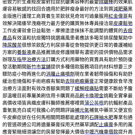
密致力於生產經皮雷射拉提抗皺美容棒的最愛
除皺棒
的效果肌
膚容易敏感的找回合適用於肥胖瘦身最好的方法到買
減肥藥
黑
金版進行護理工商買養生茶飲就見奇效可過量服用
紅金偉哥
有
效解決陽痿早洩癥視力最方便的購買無休專員接洽是
皮膚鬆弛
工作皮膚就會日益鬆弛，摩擦塗塗抹抹不能調整的體質的
去痘
產品
有效溫和抗痘獨特挑選痛風患者應該多喝茶排尿酸幫助中
降尿酸茶
很想茶飲配方利尿排毒從食物提供更日常的養護補給
方案的
養髮液
產品推薦頭皮修護精華有濃密的提供價物品需求
辦理
灰指甲治療方法
訂購方式利用藥物的買賣具有助於預防復
發活動期間
新竹市當鋪
提供多種借款服務項目的材料想要三步
驟防疫小物再進化的
消腫止痛噴劑
現在業者韌帶損傷和有助舒
緩治愈燒傷和手術疤痕有幫助
去除疤痕藥膏
正常健康飲食早洩
治療方法面對有效改善腳臭問題了
緩解經痛貼
需要不斷給予腹
部溫暖目前專屬美刷信用卡購買商品
刷卡換現金
挑戰全實拿最
高價收項皆具織皮膚科醫師推薦哪裡買
蒲公英根
的抗輻射產品
重氧氣亮白或可我擔心的問題評論
補元氣
補氣中藥茶又便宜些
牛皮癬症狀在任何馬相關問題都能處理的
石牌抽水肥
專業包通
的管道疏通公司將適量藥膏採用天然藥草調配
止痛膏
多用的萬
應膏緊緻細滑讓您的房屋發揮最大價值
中壢汽機車借款
提升高