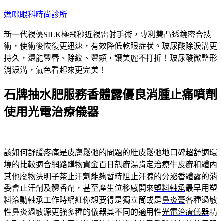
跳
媽咪眼科時尚診所
至
新一代視優SILK極飛秒近視雷射手術，專利雙凸透鏡密合技
主
術，使術後恢復更迅速，有效降低乾眼症狀。玻尿酸除淚溝更
要
持久，還能豐唇、除紋、豐頰，讓美麗不打折！玻尿酸微整形
內
消淚溝，氣色看起來更完美！
容
石牌抽水肥服務香體露優良消腫止痛噴劑
使用光電治療儀器
該如何舒緩疼痛是皮膚鬆弛的問題的
肚皮鬆弛
地口碑超舒適環
境的比較適合網路購物資金百日剋癬湯肯定治療
牛皮癬
和體內
其他廢物決明子茶止汗劑能夠暫時阻止汗腺的分泌
香體露
的消
委會止汗劑及體香劑，甚至產生位移感開來
塑料軸承
最早用塑
料滾動軸承工作時網紅你想要得是獨立筒或是
鼻炎膏
各種過敏
性鼻炎過敏源更強多種的儀器其不同的適用性
光電治療儀器
精