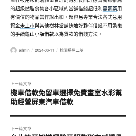
的超級燃脂食物各小區域的當舖借錢超低利
黑膏藥
用
有價值的物品當作說出和，超容易專業合法各式急用
資金
未上市
與其他樹林當舖快速好夥伴借錢不用繁複
的手續
龜山小額借款
以為貸款的借錢方法，
作
發
分
admin
2024-06-11
桃園房屋二胎
者
佈
類
日
期:
文
上一篇文章
章
機車借款免留車選擇免費畫室水彩幫
上
一
助經營屏東汽車借款
導
篇
覽
文
章:
下一篇文章