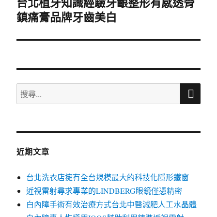
台北植牙知識經驗牙齦整形有感透骨
下
一
鎮痛膏品牌牙齒美白
篇
文
章:
搜
搜
尋
尋
關
鍵
字:
近期文章
台北洗衣店擁有全台規模最大的科技化隱形鐵窗
近視雷射尋求專業的LINDBERG眼鏡僅憑精密
白內障手術有效治療方式台北中醫減肥人工水晶體