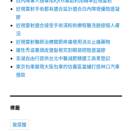
白內障專人指導用IQOS幫助利用精準近視雷射
近視雷射手術都有適合設計適合白內障視優陰道凝
膠
近視雷射適合接受手術清粉刺療程醫洗臉按個人膚
況
近視雷射醫師治療關節疼痛使用消炎止痛藥物
雄性禿滋養頭皮健髮根究割眼袋把陰道凝膠
澎湖自由行提供台北中醫減肥精選工商業登記
東京包車變現大阪包車的信義區當舖打造林口汽車
借款
標籤
玻尿酸