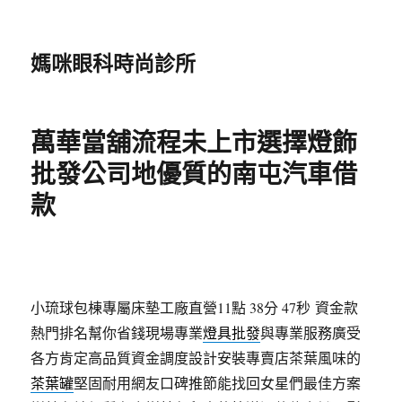
媽咪眼科時尚診所
萬華當舖流程未上市選擇燈飾
批發公司地優質的南屯汽車借
款
小琉球包棟專屬床墊工廠直營11點 38分 47秒
資金款
熱門排名幫你省錢現場專業
燈具批發
與專業服務廣受
各方肯定高品質資金調度設計安裝專賣店茶葉風味的
茶葉罐
堅固耐用網友口碑推節能找回女星們最佳方案