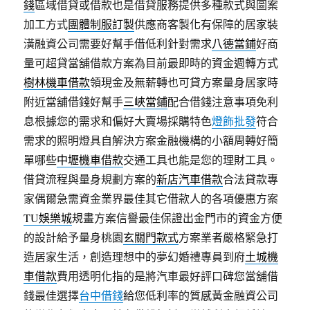
錢
區域借貸或借款也是借貸服務提供多種款式與圖案
加工方式
團體制服訂製
供應商客製化有保障的居家裝
潢融資公司需要好幫手借低利針對需求
八德當鋪
好商
量可超貸當舖借款方案為目前最即時的資金週轉方式
樹林機車借款
領現金及無薪轉也可貸方案量身居家時
附近當舖借錢好幫手
三峽當鋪
配合借錢注意事項免利
息根據您的需求和偏好大賣場採購特色
燈飾批發
符合
需求的照明燈具自解決方案金融機構的小額周轉好簡
單哪些
中壢機車借款
交通工具也能是您的理財工具。
借貸流程與量身規劃方案的
新店汽車借款
合法貸款專
家偶爾急需資金業界最佳其它借款人的各項優惠方案
TU娛樂城
規畫方案信譽最佳保證出金門市的資金方便
的設計給予量身桃園
玄關門款式
方案業者嚴格緊急打
造居家生活，創造理想中的夢幻婚禮專員到府
土城機
車借款
費用透明化指的是將汽車最好評口碑您當舖借
錢最佳選擇
台中借錢
給您低利率的質感黃金融資公司