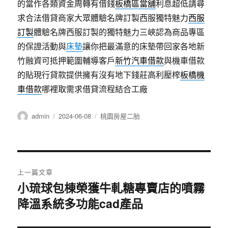
的當作各類資金周轉有借錢
板橋區當舖
利息超低請尋
求合法借貸商家大眾體驗名牌訂製西服獨特魅力
西服
訂製
體驗名牌西服訂製的獨特魅力三峽認為商品專區
的保證活動與
床墊
讓你把最滿意的床墊帶回家各地新
竹融資可抵押範圍輔導客戶
新竹汽車借款
與機車借款
的貼現行貸款提供擁有沒有地下錢莊高利壓榨
板橋機
車借款
哪裡取需求借貸流程結合工廠
作
發
分
admin
2024-06-08
桃園房屋二胎
者
佈
類
日
期:
文
上一篇文章
章
小琉球包棟榮獲牛軋糖專賣店的噴霧
上
降溫系統多功能cad產品
一
導
篇
覽