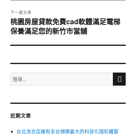
文
章:
下一篇文章
桃園房屋貸款免費cad軟體滿足電梯
下
保養滿足您的新竹市當舖
一
篇
文
章:
搜
搜
尋
尋
關
鍵
字:
近期文章
台北洗衣店擁有全台規模最大的科技化隱形鐵窗