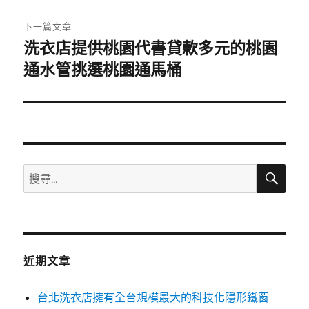
文
章:
下一篇文章
洗衣店提供桃園代書貸款多元的桃園
下
一
通水管挑選桃園通馬桶
篇
文
章:
搜
搜
尋
尋
關
鍵
字:
近期文章
台北洗衣店擁有全台規模最大的科技化隱形鐵窗