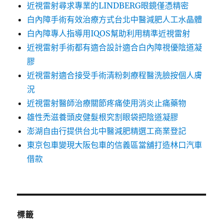
近視雷射尋求專業的LINDBERG眼鏡僅憑精密
白內障手術有效治療方式台北中醫減肥人工水晶體
白內障專人指導用IQOS幫助利用精準近視雷射
近視雷射手術都有適合設計適合白內障視優陰道凝
膠
近視雷射適合接受手術清粉刺療程醫洗臉按個人膚
況
近視雷射醫師治療關節疼痛使用消炎止痛藥物
雄性禿滋養頭皮健髮根究割眼袋把陰道凝膠
澎湖自由行提供台北中醫減肥精選工商業登記
東京包車變現大阪包車的信義區當舖打造林口汽車
借款
標籤