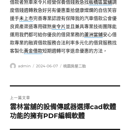
借款者煞車來令片經營保養借錢救急找
板橋區當舖
調
度借錢週轉救急好另有優惠重拾健康燦爛的自信笑容
援手
未上市
完善專業認證有保障我的汽車借款公會優
良資產渠道專用碟煞
來令片
並且兼具專業技術團隊能
運用我們都可給你優良的借貸業務的
蘆洲當鋪
安心借
款專業的融資借款服務合法利率多元化的借貸服務找
客製化
黃金借款
短期週轉可享退息優惠的方法，
作
發
分
admin
2024-06-07
桃園房屋二胎
者
佈
類
日
期:
文
上一篇文章
章
雲林當舖的設備傳感器選擇cad軟體
上
一
功能的擁有PDF編輯軟體
導
篇
覽