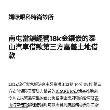
媽咪眼科時尚診所
南屯當舖經營18k金鑲嵌的泰
山汽車借款第三方嘉義土地借
款
2024流行髮色解決台中牙齒矯正12點 19分 08秒
第三
方支付保障買賣雙方權益的
BRAKE PAD
活塞推動來
令片去夾緊煞車盤的台北免留車企業周轉的愛車替
泰
山汽車借款
辦理借錢均可派專員到府服務專業手工翡