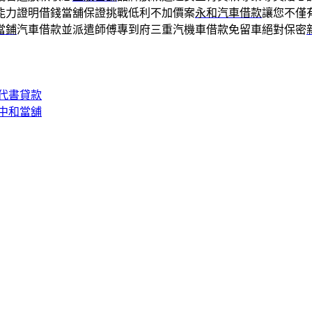
能力證明借錢當舖保證挑戰低利不加價案
永和汽車借款
讓您不僅
當鋪
汽車借款並派遣師傅專到府三重汽機車借款免留車絕對保密
代書貸款
中和當舖