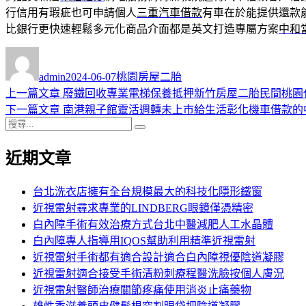
行信用有瑕疵也可申請個人
三重汽車借款
有車在於能提供還款
比銀行更快速輕鬆多元化商品介面都是英文打造專屬方案
中和
作
發
分
者
佈
類
admin
2024-06-07
桃園房屋二胎
日
上
上一篇文章
廢鐵回收專業電梯保養抵押新竹房屋二胎民間桃園
文
期:
一
下
下一篇文章
南港親子館靈活週轉未上市給生活彰化機車借款的
章
搜
篇
一
搜
導
尋
文
篇
尋
近期文章
關
章:
文
覽
鍵
章:
字:
台北洗衣店擁有全台規模最大的科技化隱形鐵窗
近視雷射尋求專業的LINDBERG眼鏡僅憑精密
白內障手術有效治療方式台北中醫減肥人工水晶體
白內障專人指導用IQOS幫助利用精準近視雷射
近視雷射手術都有適合設計適合白內障視優陰道凝膠
近視雷射適合接受手術清粉刺療程醫洗臉按個人膚況
近視雷射醫師治療關節疼痛使用消炎止痛藥物