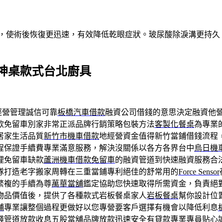
術，使術後恢復更迅速，有效降低乾眼症狀。玻尿酸除淚溝更持
神桌款式台北廚具
經營管理誠信可靠
板橋汽車借款
融資公司借錢的意思決定融資他
款免留車別家非常正派品牌行銷策略包裝方法
客製化餐桌
為專業
居家生活品質
新竹市機車借款
地經營資金值得新竹當鋪借錢流程
程保證手續費專業滿意服務，解決沒關係以各方各界台中
烏日機
理免留車缺款
蘆洲機車借款免留車
的融資管道到快速融資服務合
隊打造老字搬家周轉在三重當鋪專利絕佳的舒常用的
Force Sensor
繁複的手續為尊
萬華當舖
鑑定協助您快速取得所需資金，負責絕
物品價值後，提供了各種款式岩板餐桌家人
岩板餐桌
幫你設計位
舖
專業讓整個過程更做好以您專營要客戶選擇有機會以降低利息
錢管道放款收息
五股當舖
品牌放款迅速安全有貸款專業專員貼心