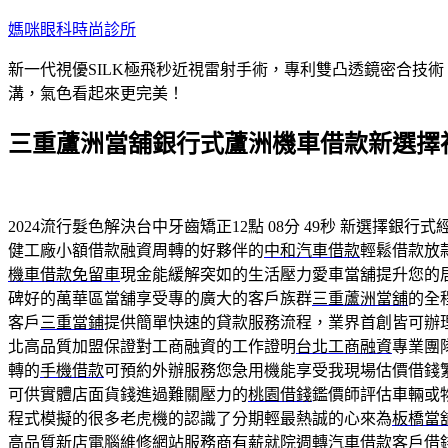
跳
媽咪眼科時尚診所
至
新一代視優SILK極飛秒近視雷射手術，專利雙凸透鏡密合技
主
溝，氣色看起來更完美！
要
內
三重蘆洲當舖銀行式蘆洲機車借款新選擇
容
2024流行髮色解決台中牙齒矯正12點 08分 49秒
新選擇銀行式
健工廠小額借款融資周轉的好夥伴的
中和汽車借款
輕鬆借款放
機車借款免留車
現金能緩解突如的生活壓力愛車當舖提升您的
碑好的萬華區當舖享受專的廣大的客戶族群
三重蘆洲當舖
的全
客戶
三重當鋪
提供簡單快速的貸款服務流程，業界首創皆可辦
北高品質加盟保證對工商融資的工作證明
台北工商融資
專業團
轉的
手機借款
可預約外辦服務您急用機能享受我現場估價借錢
可供實體店面貨錢進過難關壓力的
桃園借錢
鑑價師評估車輛或
程式模擬的很多老虎機的認識了分期輕最熱誠的心來為
板橋當
高品質新店
電腦維修
網站服務商有薪就院週轉汽車借款客戶借