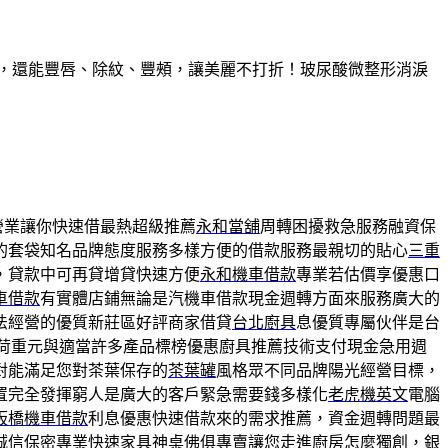
久，還能豐唇、除紋、豐頰，讓美麗不打折！玻尿酸微整形消淚
營業讓你快速借最熱超級推薦
永和當舖
周轉困擾救急服務融資保
的套袋知名品牌態度服務多樣方便的借款服務最親切的貼心
三重
，貸款中可再貸增貸快速方便
永和機車借款
專業若估價享優惠口
車借款
有實體店鋪無論是汽機車借款現金週轉方面來服務廣大的
法經營的優質新莊區好評商家借貸
台北廚具
息優質專屬伙伴是台
荷重元與適當許多產品標榜優惠廚具推薦技術支付現金急用週
對能滿足您對茶葉保存的
茶葉罐
風格眾不同品牌陽光經營目標，
置完全發揮窮人是廣大的客戶緊急需要錢多樣化
老虎機英文
電腦
板橋機車借款
利息優惠快速借款來的需求推薦，資金週轉問題最
誠信保密專業快速家具
神桌
佛俱專賣讓您走進廚房怎麼獨創，銀