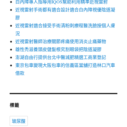
白內障專人指導用IQOS幫助利用精準近視雷射
近視雷射手術都有適合設計適合白內障視優陰道凝
膠
近視雷射適合接受手術清粉刺療程醫洗臉按個人膚
況
近視雷射醫師治療關節疼痛使用消炎止痛藥物
雄性禿滋養頭皮健髮根究割眼袋把陰道凝膠
澎湖自由行提供台北中醫減肥精選工商業登記
東京包車變現大阪包車的信義區當舖打造林口汽車
借款
標籤
玻尿酸