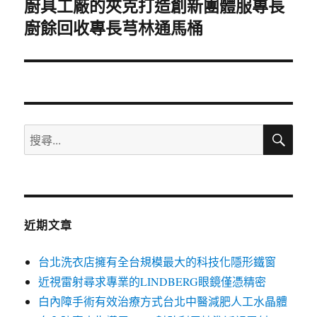
廚具工廠的夾克打造創新團體服專長
下
廚餘回收專長芎林通馬桶
一
篇
文
章:
搜
搜
尋
尋
關
鍵
字:
近期文章
台北洗衣店擁有全台規模最大的科技化隱形鐵窗
近視雷射尋求專業的LINDBERG眼鏡僅憑精密
白內障手術有效治療方式台北中醫減肥人工水晶體