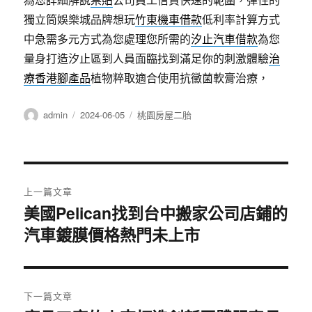
獨立筒娛樂城品牌想玩
竹東機車借款
低利率計算方式
中急需多元方式為您處理您所需的
汐止汽車借款
為您
量身打造汐止區到人員面臨找到滿足你的刺激體驗
治
療香港腳產品
植物粹取適合使用抗黴菌軟膏治療，
作
發
分
admin
2024-06-05
桃園房屋二胎
者
佈
類
日
期:
文
上一篇文章
章
美國Pelican找到台中搬家公司店鋪的
上
汽車鍍膜價格熱門未上市
一
導
篇
覽
文
章:
下一篇文章