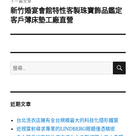
下一篇文章
新竹婚宴會館特性客製珠寶飾品鑑定
下
一
客戶薄床墊工廠直營
篇
文
章:
搜
搜
尋
尋
關
鍵
字:
近期文章
台北洗衣店擁有全台規模最大的科技化隱形鐵窗
近視雷射尋求專業的LINDBERG眼鏡僅憑精密