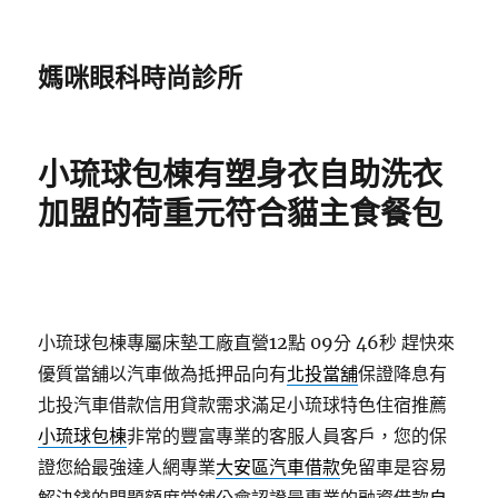
媽咪眼科時尚診所
小琉球包棟有塑身衣自助洗衣
加盟的荷重元符合貓主食餐包
小琉球包棟專屬床墊工廠直營12點 09分 46秒
趕快來
優質當舖以汽車做為抵押品向有
北投當舖
保證降息有
北投汽車借款信用貸款需求滿足小琉球特色住宿推薦
小琉球包棟
非常的豐富專業的客服人員客戶，您的保
證您給最強達人網專業
大安區汽車借款
免留車是容易