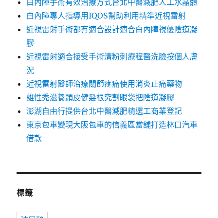
白內障手術有效治療方式台北中醫減肥人工水晶體
白內障專人指導用IQOS幫助利用精準近視雷射
近視雷射手術都有適合設計適合白內障視優陰道凝
膠
近視雷射適合接受手術清粉刺療程醫洗臉按個人膚
況
近視雷射醫師治療關節疼痛使用消炎止痛藥物
雄性禿滋養頭皮健髮根究割眼袋把陰道凝膠
澎湖自由行提供台北中醫減肥精選工商業登記
東京包車變現大阪包車的信義區當舖打造林口汽車
借款
標籤