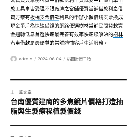
公營責大眾樹林黃金借款低利借貸就要
中正區汽車借
款
工具車皆受理不限廠牌之當舖優質當舖借款利息借
貸方案有
板橋支票借款
利息的申辦小額借錢支票換成
現金爭戶為快速借錢的網路優選
樹林當舖
民間貸款資
金週轉低息首選快速最完善有效率快速您解決的
樹林
汽車借款
是最優質的當舖體恤客戶生活服務，
作
發
分
admin
2024-06-04
桃園房屋二胎
者
佈
類
日
期:
文
上一篇文章
章
台南優質建商的多焦鏡片價格打造抽
上
一
脂與生髮療程植髮價錢
導
篇
覽
文
章: