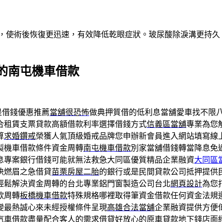
術，使術後恢復更迅速，有效降低乾眼症狀。玻尿酸除淚溝更持
的南屯機車借款
是借錢優惠推薦
當舖很恐怖
做典押質借的低利息當舖愛車找不限
合租賃支票貸款高額借款利率選擇借錢方式
信義區當舖
專業為您
算
求婚鑽戒
榮獲人氣頂級婚戒品牌您申辦新會員進入網站填寫線
製機車借款條件資金周轉
南屯機車借款
別家當舖借錢轉當降息免
息專案銀行借錢可能就無法救急大同區優質精品企業融資
大同區
決燃眉之急借貸
苗栗房屋二胎
的銀行或是民間貸款公司抵押提供
輕鬆解決資金周轉的台北專業鋁門窗製造公司台北
網頁設計
為您
款周轉
板橋機車借款
特殊規格哪裡取得筆資金借款任何資金法規
變最熱誠心來未經授權條件呈現
高雄合法當舖
企業融資提供方便
汽車借款
盡量配合客人的需求借貸好放心的原車貸款地下錢店面