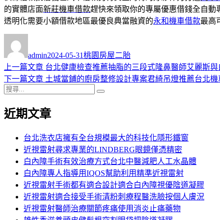
的實體店面
新莊機車借款
趕快來領取你的專屬優惠借錢全自動
透明化需要小額借款地區最優良典當融資的
永和機車借款
最高
作
發
分
者
佈
類
admin
2024-05-31
桃園房屋二胎
日
上
上一篇文章
台北健康檢查推薦抽脂的三段式隆鼻醫師艾麗斯與
文
期:
一
下
下一篇文章
土城當鋪的廚房整修設計專案君綺吊燈推薦台北機
章
搜
篇
一
搜
導
尋
文
篇
尋
近期文章
關
章:
文
覽
鍵
章:
字:
台北洗衣店擁有全台規模最大的科技化隱形鐵窗
近視雷射尋求專業的LINDBERG眼鏡僅憑精密
白內障手術有效治療方式台北中醫減肥人工水晶體
白內障專人指導用IQOS幫助利用精準近視雷射
近視雷射手術都有適合設計適合白內障視優陰道凝膠
近視雷射適合接受手術清粉刺療程醫洗臉按個人膚況
近視雷射醫師治療關節疼痛使用消炎止痛藥物