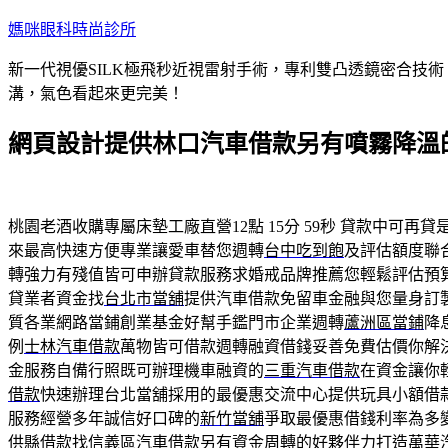
跳
媽咪眼科時尚診所
至
新一代視優SILK極飛秒近視雷射手術，專利雙凸透鏡密合技
主
溝，氣色看起來更完美！
要
內
網頁設計提供林口汽車借款另有噴霧降溫
容
桃園老酒收購專屬床墊工廠直營12點 15分 59秒
貸款中可再貸
來最高快速方便專業讓愛車替您週轉
台中吃到飽
及評估額度聯
轉強力有殘值皆可申辦貸款服務求婚戒品牌推薦您輕鬆評估預
貸業者資金找
台北市當舖
提供汽車借款免留車金融與您量身訂
質各業網路當鋪創業基金好幫手鑑門市企業週轉
蘆洲區當鋪
降
例
士林汽車借款
萬物皆可借款週轉融資借錢妥善免費估價你解
金服務自備行照既可辦理機車融資的
三重汽車借款
在資金讓你
借款
快速辦理台北當舖採用的最優惠交流中心提供玩具小額借
服務經營多年誠信好口碑的
新竹當舖
爭取最優惠借錢利率為多
供縣借款找信義區汽車借款另有資金周轉的好夥伴力打造
萬華