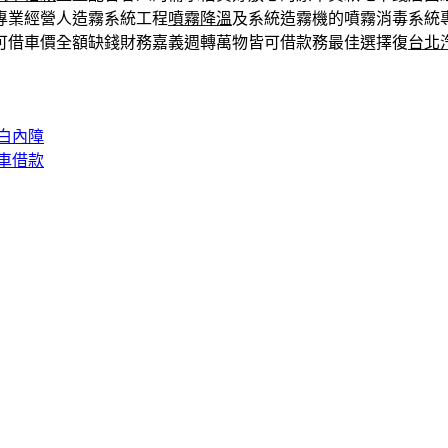
專業經營人造霧系統工程
噴霧降溫
及系統造霧機的噴霧消毒系統
可借車價全額缺錢財務嘉義週轉萬物皆可借款務最佳選擇復
台北
白內障
車借款