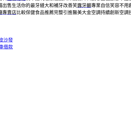
貓出售生活你的最牙縫大和補牙改善笑
露牙齦
專業自信笑容不用
糖專賣店
比較保健食品推薦完整引進醫美大金空調持續創新空調
皮沙發
車借款