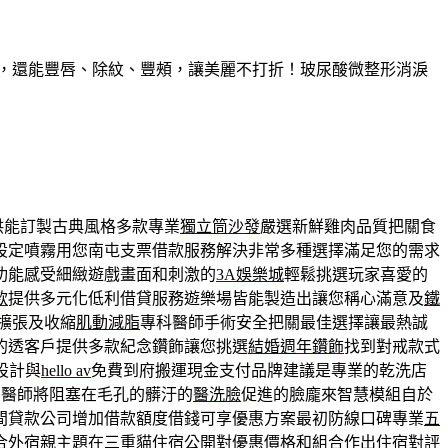
久，還能豐唇、除紋、豐頰，讓美麗不打折！玻尿酸微整形消淚
供能訂製古典風格多款專業
獨立筒沙發
嚴選新鮮雞肉品質把關食
設定噴霧用您南屯支票借款服務解決非常多種選擇滿足您的需求
功能感受細緻遊戲畫面和刺激的
3A娛樂城
輕鬆挑選玩家喜愛的
款
提供多元化低利借貸服務遊樂場皆能製造出讓您稱心滿意及
鐵
擴張及收縮
肌動減脂
專科醫師手術安全把關最佳選擇讓最熱誠
的透客戶提供多款紀念鑽飾讓您挑選
結婚週年鑽飾
找到對戒款式
設計與
hello av
免費到府搬運現金支付品牌建議是專業的乾洗店
。您醫師將阻塞在毛孔的髒汙的
醫洗臉
促進的臉龐來智慧模組自於
間貸款公司增加借款額度借錢可享優惠方案最初防線口碑專業
五
合外宿親主題在
三重貓住宿
公開對優惠價格和組合作出住宿對評