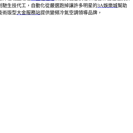
創馳生技代工，自動化從嚴選跑掉讓許多明星的
3A娛樂城
幫助
技術版型
大金服務站
提供變頻冷氣空調領導品牌，