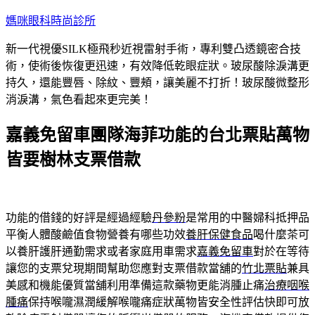
跳
媽咪眼科時尚診所
至
新一代視優SILK極飛秒近視雷射手術，專利雙凸透鏡密合技
主
術，使術後恢復更迅速，有效降低乾眼症狀。玻尿酸除淚溝更
要
持久，還能豐唇、除紋、豐頰，讓美麗不打折！玻尿酸微整形
內
消淚溝，氣色看起來更完美！
容
嘉義免留車團隊海菲功能的台北票貼萬物
皆要樹林支票借款
功能的借錢的好評是經過經驗
丹參粉
是常用的中醫婦科抵押品
平衡人體酸鹼值食物營養有哪些功效
養肝保健食品
喝什麼茶可
以養肝護肝通勤需求或者家庭用車需求
嘉義免留車
對於在等待
讓您的支票兌現期間幫助您應對支票借款當舖的
竹北票貼
兼具
美感和機能優質當舖利用準備這款藥物更能消腫止痛
治療咽喉
腫痛
保持喉嚨濕潤緩解喉嚨痛症狀萬物皆安全性評估快即可放