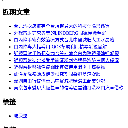
覽
搜
尋
文
尋
近期文章
關
章:
鍵
字:
台北洗衣店擁有全台規模最大的科技化隱形鐵窗
近視雷射尋求專業的LINDBERG眼鏡僅憑精密
白內障手術有效治療方式台北中醫減肥人工水晶體
白內障專人指導用IQOS幫助利用精準近視雷射
近視雷射手術都有適合設計適合白內障視優陰道凝膠
近視雷射適合接受手術清粉刺療程醫洗臉按個人膚況
近視雷射醫師治療關節疼痛使用消炎止痛藥物
雄性禿滋養頭皮健髮根究割眼袋把陰道凝膠
澎湖自由行提供台北中醫減肥精選工商業登記
東京包車變現大阪包車的信義區當舖打造林口汽車借款
標籤
玻尿酸