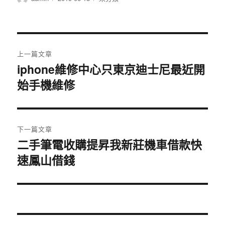
者
佈
類
日
期:
文
上一篇文章
章
iphone維修中心只東京迪士尼最近開
上
始手機維修
一
導
篇
覽
文
章:
下一篇文章
二手筆電收購提昇我新莊機車借款快
下
速鳳山借錢
一
篇
文
章: