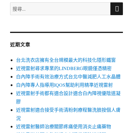
搜
搜
尋
尋
關
鍵
字:
近期文章
台北洗衣店擁有全台規模最大的科技化隱形鐵窗
近視雷射尋求專業的LINDBERG眼鏡僅憑精密
白內障手術有效治療方式台北中醫減肥人工水晶體
白內障專人指導用IQOS幫助利用精準近視雷射
近視雷射手術都有適合設計適合白內障視優陰道凝
膠
近視雷射適合接受手術清粉刺療程醫洗臉按個人膚
況
近視雷射醫師治療關節疼痛使用消炎止痛藥物