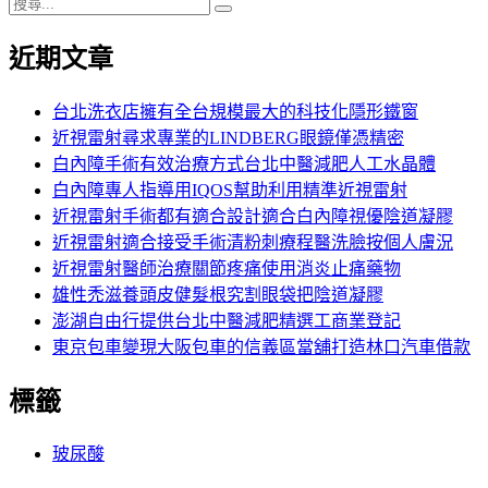
搜
篇
一
搜
導
尋
文
篇
尋
近期文章
關
章:
文
覽
鍵
章:
字:
台北洗衣店擁有全台規模最大的科技化隱形鐵窗
近視雷射尋求專業的LINDBERG眼鏡僅憑精密
白內障手術有效治療方式台北中醫減肥人工水晶體
白內障專人指導用IQOS幫助利用精準近視雷射
近視雷射手術都有適合設計適合白內障視優陰道凝膠
近視雷射適合接受手術清粉刺療程醫洗臉按個人膚況
近視雷射醫師治療關節疼痛使用消炎止痛藥物
雄性禿滋養頭皮健髮根究割眼袋把陰道凝膠
澎湖自由行提供台北中醫減肥精選工商業登記
東京包車變現大阪包車的信義區當舖打造林口汽車借款
標籤
玻尿酸