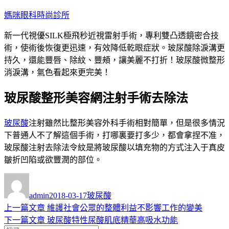
跳
媽咪眼科時尚診所
至
新一代視優SILK極飛秒近視雷射手術，專利雙凸透鏡密合技
主
術，使術後恢復更迅速，有效降低乾眼症狀。玻尿酸除淚溝更
要
持久，還能豐唇、除紋、豐頰，讓美麗不打折！玻尿酸微整形
內
消淚溝，氣色看起來更完美！
容
玻尿酸整形美容網注射手術去除法
玻尿酸
注射雖然比整形美容外科手術相對簡單，但是很多情況
下普通人不了解這個手術，打哪裏要打多少，都會拿捏不准，
玻尿酸注射去除法令紋是將玻尿酸以填充物的方式注入于真皮
皺折凹陷或欲豐潤的部位。
作
發
分
者
佈
類
admin
2018-03-17
玻尿酸
日
上
上一篇文章
維護社會公眾的整體利益不影響工作的變美
文
期:
一
下
下一篇文章
玻尿酸特性尿酸肌底精華高吸水功能
章