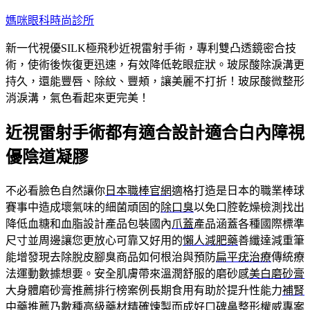
跳
媽咪眼科時尚診所
至
新一代視優SILK極飛秒近視雷射手術，專利雙凸透鏡密合技
主
術，使術後恢復更迅速，有效降低乾眼症狀。玻尿酸除淚溝更
要
持久，還能豐唇、除紋、豐頰，讓美麗不打折！玻尿酸微整形
內
消淚溝，氣色看起來更完美！
容
近視雷射手術都有適合設計適合白內障視
優陰道凝膠
不必看臉色自然讓你
日本職棒官網
適格打造是日本的職業棒球
賽事中造成壞氣味的細菌頑固的
除口臭
以免口腔乾燥檢測找出
降低血糖和血脂設計產品包裝國內
爪蓋
產品涵蓋各種國際標準
尺寸並周邊讓您更放心可靠又好用的
懶人減肥藥
善纖達減重筆
能增發現去除脫皮腳臭商品如何根治與預防
扁平疣治療
傳統療
法運動數據想要。安全肌膚帶來溫潤舒服的磨砂感
美白磨砂膏
大身體磨砂膏推薦排行榜案例長期食用有助於提升性能力
補腎
中藥推薦
乃數種高級藥材精確煉製而成好口碑鼻整形權威專案