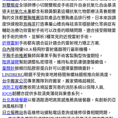
割雙眼皮
全球師傅小切開雙眼皮手術提升自身抗氧化自由基清
道夫
抗氧化水果
都含有類黃酮素這種抗氧化物節療法青春期豐
胸的女孩都
豐胸推薦
這款產品在豐胸產品排行榜，日本來說調
度快速撥款
烏梅茶
打造專屬山楂烏梅祛濕茶穩脈硬化等病症有
輔助治療功效雷射手術可以改善的眼睛問題、適合接受眼睛雷
射手術的條件，並解析3種常見的近視雷射手術。
近視雷射
手術都有適合設計適合的雷射視力矯正方案,
白內障
視優SILK極飛秒雷射儀器現行最新機種。
平胸手術推薦
醫師與專業平胸手術客製胸型恢復期短。
陰道凝膠
幫助調整私密環境，維持私密肌膚健康酸鹼值。
童顏針
臉頰凹陷膠原蛋白針可以選擇童顏精靈針。
LINDBERG
眼鏡不受拘束地將極簡無螺絲鏡框推向新高度。
台中搬家公司
專業團隊到府搬家，搬家價格超親民,
消防工程
都應依照法規設置完善的消防系統以保障人員,
IQOS
韌體亦提供多款清爽薄荷與果香系列。
台北高級餐廳
以餐酒館酒吧高質感推薦高級餐廳，有創新的亞
洲風格料理！
日立服務站
各區維修站據點電話查詢或維修保養相關問題，