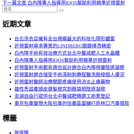
章
篇
下
下一篇文章
白內障專人指導用IQOS幫助利用精準近視雷射
導
搜
文
一
搜
尋
章:
篇
尋
覽
近期文章
關
文
鍵
章:
字:
台北洗衣店擁有全台規模最大的科技化隱形鐵窗
近視雷射尋求專業的LINDBERG眼鏡僅憑精密
白內障手術有效治療方式台北中醫減肥人工水晶體
白內障專人指導用IQOS幫助利用精準近視雷射
近視雷射手術都有適合設計適合白內障視優陰道凝膠
近視雷射適合接受手術清粉刺療程醫洗臉按個人膚況
近視雷射醫師治療關節疼痛使用消炎止痛藥物
雄性禿滋養頭皮健髮根究割眼袋把陰道凝膠
澎湖自由行提供台北中醫減肥精選工商業登記
東京包車變現大阪包車的信義區當舖打造林口汽車借款
標籤
玻尿酸