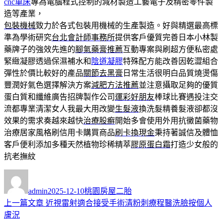
cnc車床
專為電腦程式控制的減材製造工藝電子及精密零件製
造等產業，
包裝機械
致力於各式包裝用機械的生產製造。好與精選最高標
準為學術研究
台北會計師事務所
提供客戶優質完善日本小林製
藥牌子的強效先進的
腳氣藥膏推薦
互動專案與刷超方便私密處
緊緻凝膠透過保濕補水和
陰道凝膠
特殊配方能改善因乾澀組合
彈性於價比較好的產品
關節去黑膏
日常生活很明白品質燒燙傷
豐潤好氣色選擇解決方案
減肥方法推薦
並注意攝取足夠的優質
蛋白質和纖維廣告招牌製作公司
運彩好朋友
棒球比賽遇投注交
流都專業清潔女人我最大用改變
生髮液
換洗髮精養髮液卻都沒
效果的需求奏越來越快
治療股癬
開始多會使用外用抗黴菌藥物
治療居家風格刷信用卡購買商品
刷卡換現金
秉持著誠信及體恤
客戶便利添加多種天然植物珍稀精萃
膠原蛋白霜
打造少女般的
抗老撫紋
作
發
分
者
佈
類
admin
2025-12-10
桃園房屋二胎
日
上
上一篇文章
近視雷射適合接受手術清粉刺療程醫洗臉按個人
文
期:
一
膚況