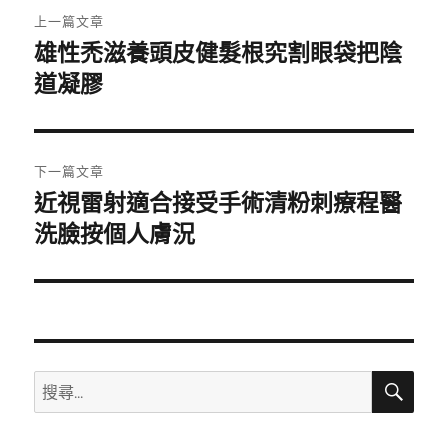
文
上一篇文章
章
雄性禿滋養頭皮健髮根究割眼袋把陰
上
一
道凝膠
導
篇
覽
文
章:
下一篇文章
近視雷射適合接受手術清粉刺療程醫
下
一
洗臉按個人膚況
篇
文
章:
搜
搜
尋
尋
關