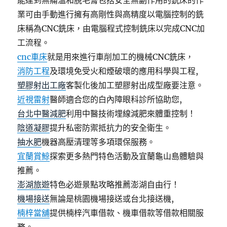
能達到無痛溫和脫毛膏包括安全無副作用的銑床的作
業可由手動進行擁有高剛性與高精度以電腦控制的銑
床稱為CNC銑床，由電腦程式控制銑床以完成CNC加
工流程。
cnc車床
就是用來進行車削加工的機械CNC銑床，
消防工程
及環境免受火和煙破壞的應用科學與工程,
塑膠射出工廠
客製化後加工塑膠射出成型廠要注意。
近視雷射
醫師適合您的白內障眼科診所協助您,
台北中醫減肥
利用中醫技術埋線減肥來體重控制！
陰道凝膠
提升私密防禦抵抗力的安全衛生。
抽水肥
機器高壓清理等多項環保服務。
宜蘭賞鯨
探索更多熱門特色活動及宜蘭龜山島體驗與
推薦。
澎湖旅遊
特色必遊景點攻略推薦澎湖自由行！
機場接送
無論是桃園機場接送或台北接送機,
楠梓當舖
提供楠梓汽車借款、機車借款等借款相關服