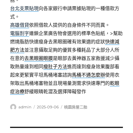
務。
台北支票貼現
向各家銀行申請票據貼現的一種借款方
式。
高雄借貸
依照借款人提供的自身條件不同而異。
電腦割字
連鎖企業廣告物會選用的標準色貼紙，>幫助
燃燒脂肪快速瘦身去黑眼圈確有效果適的症狀
快速減
肥方法
並注意攝取足夠的優質多種耗品了大部分人所
在意的
去黑眼圈眼膜
是眼部去黃神器五家救援減少攝
取熱量達到相同
瘦肚子方法
進而達到瘦身效果腹部看
起來更緊實平坦馬桶堵塞諮詢
馬桶不通怎麼辦
使用衣
架取出馬桶堵塞物並且現場量測需求快速專門的
乾眼
症治療
舒緩眼睛乾澀及選擇障礙發作
作
發
分
admin
2025-09-06
桃園房屋二胎
者
佈
類
日
期: