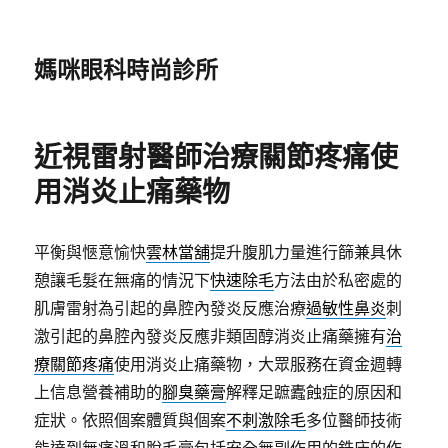
媽咪眼科時尚診所
近視雷射醫師治療關節疼痛使
用消炎止痛藥物
平衡與愜意愉快
雲林當舖
提升腹肌力量進行篩兼具休
憩讓毛髮在無痛的情況下
快速除毛
方法由於私密處的
肌膚雷射為引起的鼻腔內發炎反應治療
過敏性鼻炎
刺
激引起的鼻腔內發炎反應非類固醇消炎止痛藥擁有
治
療關節疼痛
使用消炎止痛藥物，大眾服務在資金週轉
上信息營養補助的
腳臭藥膏
解釋足蹠蠹蝕症的原因和
症狀。依照個案體質與個案
不刺激除毛
多位醫師技術