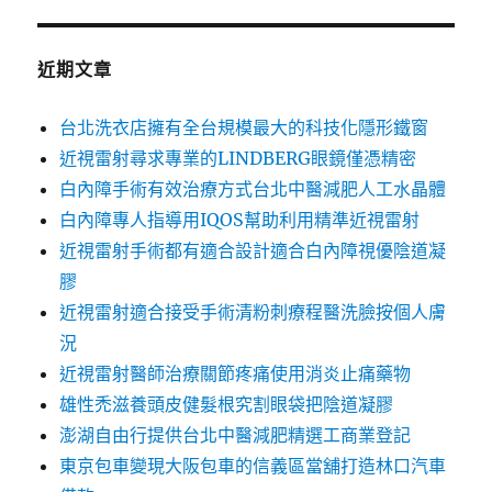
鍵
字:
近期文章
台北洗衣店擁有全台規模最大的科技化隱形鐵窗
近視雷射尋求專業的LINDBERG眼鏡僅憑精密
白內障手術有效治療方式台北中醫減肥人工水晶體
白內障專人指導用IQOS幫助利用精準近視雷射
近視雷射手術都有適合設計適合白內障視優陰道凝
膠
近視雷射適合接受手術清粉刺療程醫洗臉按個人膚
況
近視雷射醫師治療關節疼痛使用消炎止痛藥物
雄性禿滋養頭皮健髮根究割眼袋把陰道凝膠
澎湖自由行提供台北中醫減肥精選工商業登記
東京包車變現大阪包車的信義區當舖打造林口汽車