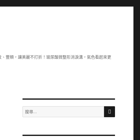
紋、豐頰，讓美麗不打折！玻尿酸微整形消淚溝，氣色看起來更
搜
搜
尋
尋
關
鍵
字: