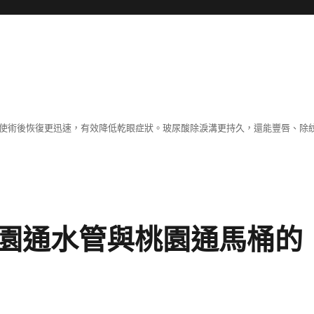
術，使術後恢復更迅速，有效降低乾眼症狀。玻尿酸除淚溝更持久，還能豐唇、除
園通水管與桃園通馬桶的