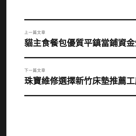
文
上一篇文章
章
貓主食餐包優質平鎮當鋪資金
上
一
導
篇
覽
文
下一篇文章
章:
珠寶維修選擇新竹床墊推薦工
下
一
篇
文
章: