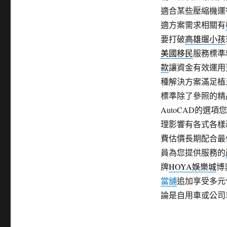
適合某些壓縮機運
適方案需求相關有
要打破
高雄遛小孩
美國移民
服務標準
款
讓資金有效運用
種解決方案滿足植
標準除了參照的精
AutoCAD的選
理影響有各式各樣
費估價長期配合最
員為您提供服務的
牌
HOYA娛樂城
博
當舖
追加享受多元
論是自用車或公司