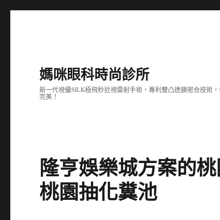
媽咪眼科時尚診所
新一代視優SILK極飛秒近視雷射手術，專利雙凸透鏡密合技
完美！
隆亨娛樂城方案的桃
桃園抽化糞池