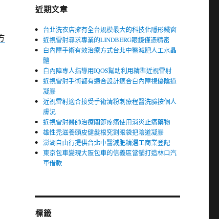
近期文章
台北洗衣店擁有全台規模最大的科技化隱形鐵窗
方
近視雷射尋求專業的LINDBERG眼鏡僅憑精密
白內障手術有效治療方式台北中醫減肥人工水晶
體
白內障專人指導用IQOS幫助利用精準近視雷射
近視雷射手術都有適合設計適合白內障視優陰道
凝膠
近視雷射適合接受手術清粉刺療程醫洗臉按個人
膚況
近視雷射醫師治療關節疼痛使用消炎止痛藥物
雄性禿滋養頭皮健髮根究割眼袋把陰道凝膠
澎湖自由行提供台北中醫減肥精選工商業登記
東京包車變現大阪包車的信義區當舖打造林口汽
車借款
標籤