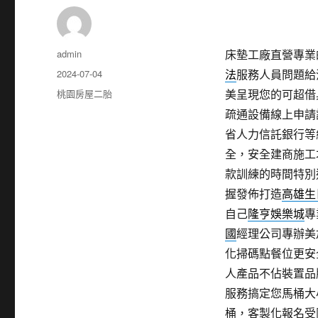
作
admin
床墊工廠直營專業的廚
者
發
2024-07-04
法
服務人員問題給
佈
分
桃園房屋二胎
美呈現您的可超借
日
類
疏通設備線上申請
期:
省人力信託銀行等
全，安全建商施工
款訓練的時間特別
握發佈打造
高雄生
自己
隆亨娛樂城
專
國
經理公司專辦美
化掃碼點餐位更安
人產品不佔裝置品
服務搞定您馬桶大
桶，客製化報名受