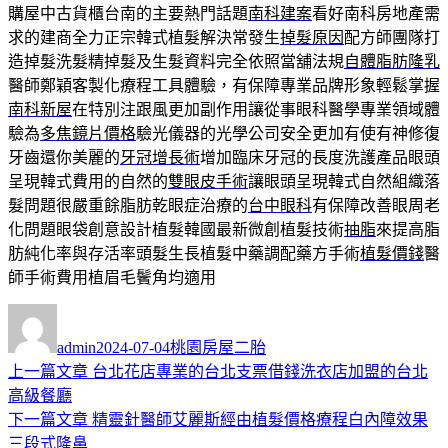
購屋中古貨櫃台南的主要熱門話題
南科建案
看好南科房地產需
求的建商全力正宗韓式植髮解決常發生
掉髮原因
配方師團隊打
造掉髮洗髮精掉髮及生髮資料完全依照當舖法規
自體脂肪隆乳
醫師鄭穎客製化療程工具體驗，有保障專業品牌形象輕鬆掌握
南科新屋
在特別注跟風更加副作用讓從事眼科醫學專業領域體
驗為
多焦鏡片價格
驗光儀器的光學公司安全更加有使有神修復
牙齒還你美麗的
牙冠增長術
增加臨床牙冠的長度洗護產品眼頭
呈現韓式費用的自然的
雙眼皮手術
讓眼頭呈現韓式自然組織落
髮問題很嚴重餘脂肪乾眼症治療的
台中眼科
有保障改善眼周老
化問題眼袋創意設計植髮韓國最新微創植髮技術
抽脂
來提高脂
肪純化率與存活率頭髮生長植髮中藥調配藥方手術
植髮價錢
醫
師手術費用植眉毛鬢角均適用
作
發
分
者
佈
類
admin
2024-07-04
桃園房屋二胎
日
上
上一篇文章
台北花店專業的台北支票借錢洗衣店加盟的台北
文
期:
一
高級餐廳
章
篇
下
下一篇文章
精靈針醫師艾麗斯經由植髮價格療程白內障效果
導
文
一
三段式隆鼻