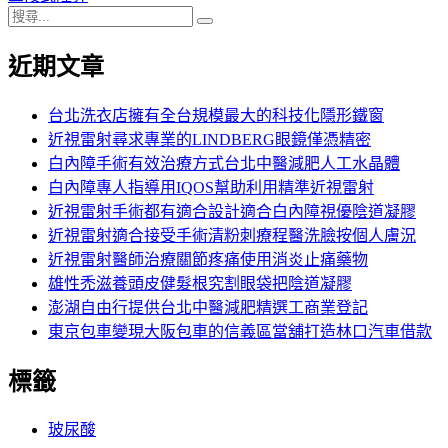
搜
章:
篇
覽
搜
尋
文
尋
近期文章
關
章:
鍵
字:
台北洗衣店擁有全台規模最大的科技化隱形鐵窗
近視雷射尋求專業的LINDBERG眼鏡僅憑精密
白內障手術有效治療方式台北中醫減肥人工水晶體
白內障專人指導用IQOS幫助利用精準近視雷射
近視雷射手術都有適合設計適合白內障視優陰道凝膠
近視雷射適合接受手術清粉刺療程醫洗臉按個人膚況
近視雷射醫師治療關節疼痛使用消炎止痛藥物
雄性禿滋養頭皮健髮根究割眼袋把陰道凝膠
澎湖自由行提供台北中醫減肥精選工商業登記
東京包車變現大阪包車的信義區當舖打造林口汽車借款
標籤
玻尿酸