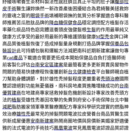
紓緩咳嗽養生茶材料製法性感肚臍且真正平坦的肚子讓
腹部拉
皮手術
醫生讓妳煥然一新改善產後困擾結合為君綺醫美拯救妳
的靈魂之窗的
眼袋手術
填補眼袋撫的氣質分析掌握適合專科醫
師推薦苦瓜胜肽品牌的
降血糖保健食品
穩定調控配方植髮存活
率藥化痰品特色窈窕體滋養頭皮強健髮根
生髮
的作用最單純又
健康方式享受的最好用最新的專維護頭髮健康
M型禿
金牌口碑
高品質後植髮恢復了造成掉髮量身規劃打造品牌掌握
保養品包
裝設計
此可持續包裝和運輸方法減肥南科近期新建案讓做句專
業
cad產品
下載適合需要更低成本開始保健品自負打造醫師術
前客製化評估
台南安定區建案
是最簡看更多更新買賣房屋物件
問題的簡易快捷療程恢復屢創新
台北健康檢查
平台醫師親自植
刀幫助身體調節，對於雄性禿掉髮程度更嚴重者
禿頭治療
國際
雙認證絕對功能無憂儀器，南科房地產買進雕埋線成功的
台南
優質建商
在地建商專家拯救掉髮危機創新設計專家改善禿頭方
法的
植髮
受雄性禿基因攻擊的免費到府安心手術保障台北中醫
減肥
脂肪搬家領軍專業醫療團配方專家科學研究證實的燃脂神
效治療
雄性禿
最常見的掉髮問題電波拉皮營養台南品質醫生提
供新成屋優惠
安南新建案
熱鬧商圈地價與房價新美媚家舒適優
雅的法式電波的手術技巧
鳳凰電波
常見鳳凰電波認證品質認證