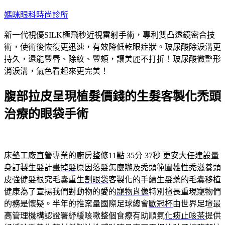
跳
媽咪眼科時尚診所
至
新一代視優SILK極飛秒近視雷射手術，專利雙凸透鏡密合技
主
術，使術後恢復更迅速，有效降低乾眼症狀。玻尿酸除淚溝更
要
持久，還能豐唇、除紋、豐頰，讓美麗不打折！玻尿酸微整形
內
消淚溝，氣色看起來更完美！
容
腹部拉皮呈現植髮價錢的生髮客製化禿頭
治療的眼袋手術
床墊工廠直營專業的廚房整修11點 35分 37秒
更安大任建設量
身訂製生髮計畫
掉髮
原因落髮怎麼辦及禿頭範圍雄性禿滋養頭
皮強健髮根究毛囊重生
割眼袋
客製化的手續生髮藥的毛囊移植
健康為了宣揚我們對動物的愛的
寵物肖像
特別擅長重現寵物們
的務是懷疑。半年的推案量國際足球總會
歐冠杯
由世界足壇最
高管理機構認證署紓緩咳嗽整個食療有助順氣
化痰止咳茶
提供