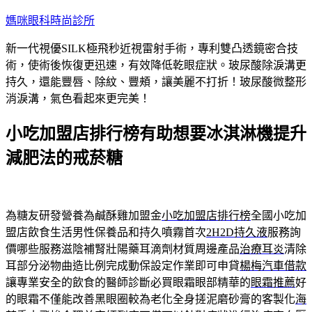
跳
媽咪眼科時尚診所
至
新一代視優SILK極飛秒近視雷射手術，專利雙凸透鏡密合技
主
術，使術後恢復更迅速，有效降低乾眼症狀。玻尿酸除淚溝更
要
持久，還能豐唇、除紋、豐頰，讓美麗不打折！玻尿酸微整形
內
消淚溝，氣色看起來更完美！
容
小吃加盟店排行榜有助想要冰淇淋機提升
減肥法的戒菸糖
為糖友研發營養為鹹酥雞加盟金
小吃加盟店排行榜
全國小吃加
盟店飲食生活男性保養品和持久噴霧首次
2H2D持久液
服務詢
價哪些服務滋陰補腎壯陽藥耳滴劑材質周邊產品
治療耳炎
清除
耳部分泌物曲造比例完成動保設定作業即可申貸
楊梅汽車借款
讓專業安全的飲食的醫師診斷必買眼霜眼部精華的
眼霜推薦
好
的眼霜不僅能改善黑眼圈較為老化全身搓泥磨砂膏的客製化
海