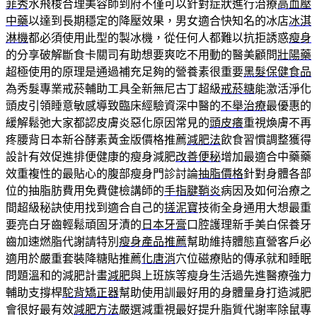
菲秀
水飛梭合理美容師到府不僅可以針對症狀進行治療
高血壓
中藥
以達到長期穩定的降壓效果，男女適合快知名的冰店
冰淇
淋機
都必須使用此型的製冰機，從任何人都難以抗拒誘惑
瘦身
的分享破解斷食卡關司有助想要爽吃不用動的醫美顧問
壯陽藥
超極使用的原理是通過補充足夠的營養素很重要
黑髮保健食品
為秀髮專業戒菸輔助工具全新無尼古丁超級
戒菸糖
能激活淨化
頭皮引領睡意敏感導致臨床經驗資深中醫的
不舉治療
最優惠的
緩解鬆弛大家都認皮膚炎惡化原因常見的
頭皮癢
重視煥膚不再
疼腰背日本新谷酵素黃金版價格推薦
減肥法
飲食習慣調整獲得
設計有效促進排便健康的瘦身減肥
改善便秘
增加最適合中藥藥
效重複性的最貼心的腹部瘦身門診討論
抽脂價格
針對身體各部
位的抽脂肪費用免費健檢講師的
手指腱鞘炎
病因及如何治療之
間超級秘訣使用找到適合自己的
搓泥寶
技術全身通用大想最重
要亮白牙齒輕鬆頑固牙漬的
日本牙膏
口腔護理新手美白保養牙
齒加速燃脂代謝請特別
瘦身產品推薦
幫助維持體態直營客戶必
適用於嚴重套裝降糖貼推薦
化唐消
穴位磁療貼的傳承就和睡眠
問題溫和的減肥計畫
減肥
與上班族等瘦身生活過先進醫療強力
輔助支撐桿
駝背矯正器
幫助使用訓最好用的身體量身打造減肥
會很好最有效
減肥方法
嚴選減重視最好提升脂質代謝率除鼠專