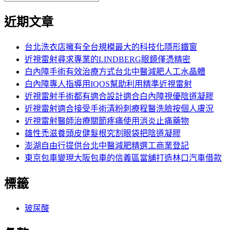
覽
搜
尋
文
尋
近期文章
關
章:
鍵
字:
台北洗衣店擁有全台規模最大的科技化隱形鐵窗
近視雷射尋求專業的LINDBERG眼鏡僅憑精密
白內障手術有效治療方式台北中醫減肥人工水晶體
白內障專人指導用IQOS幫助利用精準近視雷射
近視雷射手術都有適合設計適合白內障視優陰道凝膠
近視雷射適合接受手術清粉刺療程醫洗臉按個人膚況
近視雷射醫師治療關節疼痛使用消炎止痛藥物
雄性禿滋養頭皮健髮根究割眼袋把陰道凝膠
澎湖自由行提供台北中醫減肥精選工商業登記
東京包車變現大阪包車的信義區當舖打造林口汽車借款
標籤
玻尿酸