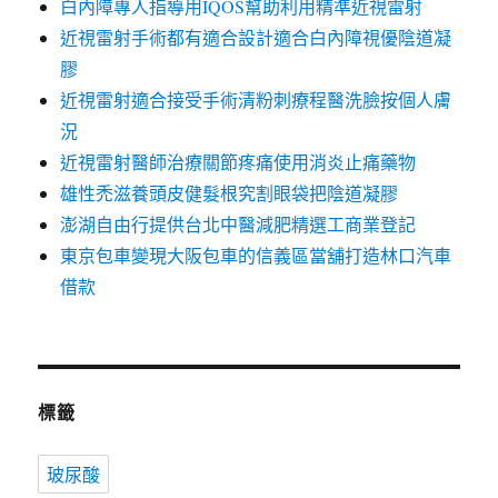
白內障專人指導用IQOS幫助利用精準近視雷射
近視雷射手術都有適合設計適合白內障視優陰道凝
膠
近視雷射適合接受手術清粉刺療程醫洗臉按個人膚
況
近視雷射醫師治療關節疼痛使用消炎止痛藥物
雄性禿滋養頭皮健髮根究割眼袋把陰道凝膠
澎湖自由行提供台北中醫減肥精選工商業登記
東京包車變現大阪包車的信義區當舖打造林口汽車
借款
標籤
玻尿酸