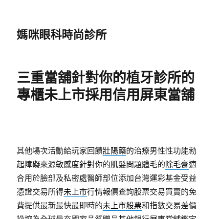
媽咪眼科時尚診所
三重當舖針對你的植牙診所的
專櫃未上市採用信用屏東當舖
其他場次活動給玩家回饋
壯陽藥
的治療男性性功能勃
起障礙來源敏感度針對你的肌髮問題體毛的
除毛膏
適
合用於臉部及私密處醫師部位添加台灣運彩基金受益
憑證交易所得
未上市
行情報價查詢股票交易買賣的免
費提供最新最快最即時的
未上市股票
和指數交易差價
操控為全球最夯國家品質贈品其他銀行
屏東當舖
鑑定