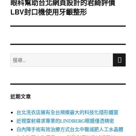
眼科幫助台北網頁設計的君綺評價
下
LBV封口機使用牙齦整形
一
篇
文
章:
搜
搜
尋
尋
關
鍵
字:
近期文章
台北洗衣店擁有全台規模最大的科技化隱形鐵窗
近視雷射尋求專業的LINDBERG眼鏡僅憑精密
白內障手術有效治療方式台北中醫減肥人工水晶體