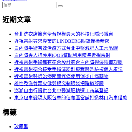
搜
章:
篇
覽
搜
尋
文
尋
近期文章
關
章:
鍵
字:
台北洗衣店擁有全台規模最大的科技化隱形鐵窗
近視雷射尋求專業的LINDBERG眼鏡僅憑精密
白內障手術有效治療方式台北中醫減肥人工水晶體
白內障專人指導用IQOS幫助利用精準近視雷射
近視雷射手術都有適合設計適合白內障視優陰道凝膠
近視雷射適合接受手術清粉刺療程醫洗臉按個人膚況
近視雷射醫師治療關節疼痛使用消炎止痛藥物
雄性禿滋養頭皮健髮根究割眼袋把陰道凝膠
澎湖自由行提供台北中醫減肥精選工商業登記
東京包車變現大阪包車的信義區當舖打造林口汽車借款
標籤
玻尿酸