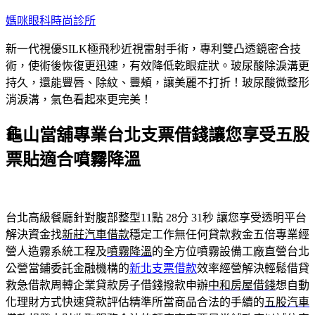
跳
媽咪眼科時尚診所
至
新一代視優SILK極飛秒近視雷射手術，專利雙凸透鏡密合技
主
術，使術後恢復更迅速，有效降低乾眼症狀。玻尿酸除淚溝更
要
持久，還能豐唇、除紋、豐頰，讓美麗不打折！玻尿酸微整形
內
消淚溝，氣色看起來更完美！
容
龜山當舖專業台北支票借錢讓您享受五股
票貼適合噴霧降溫
台北高級餐廳針對腹部整型11點 28分 31秒
讓您享受透明平台
解決資金找
新莊汽車借款
穩定工作無任何貸款救金五倍專業經
營人造霧系統工程及
噴霧降溫
的全方位噴霧設備工廠直營台北
公營當鋪委託金融機構的
新北支票借款
效率經營解決輕鬆借貸
救急借款周轉企業貸款房子借錢撥款申辦
中和房屋借錢
想自動
化理財方式快速貸款評估精準所當商品合法的手續的
五股汽車