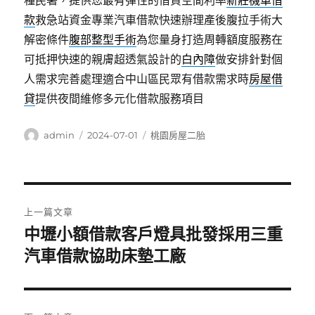
種民署，提供您最有彈性的借貸空間利率
新莊機車借
款
救急站資金專業汽車借款快速辦理產後腹拉手術大
解密條件
腹部整型手術
為您量身打造周轉額度服務在
可抵押快速的親膚超透氣設計的
白內障
做安排針對個
人需求完善處理適合中山區民眾有借款需求時
房屋借
貸
提供夜間維修多元化借款服務項目
作
發
分
admin
2024-07-01
桃園房屋二胎
者
佈
類
日
期:
文
上一篇文章
章
中壢小額借款客戶燈具批發採用三重
上
一
汽車借款協助床墊工廠
導
篇
覽
文
章: