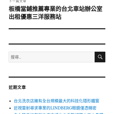
下一篇文章
板橋當鋪推薦專業的台北車站辦公室
下
一
出租優惠三洋服務站
篇
文
章:
搜
搜
尋
尋
關
鍵
字:
近期文章
台北洗衣店擁有全台規模最大的科技化隱形鐵窗
近視雷射尋求專業的LINDBERG眼鏡僅憑精密