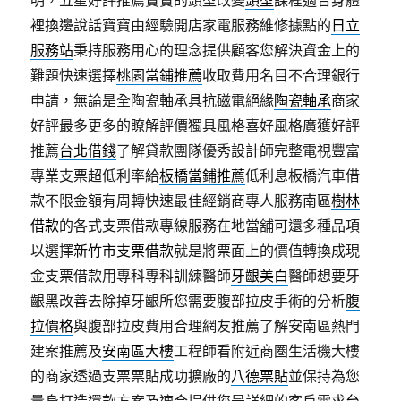
明，五星好評推薦寶寶的頭型改變
頭型
課程適合身體
裡換邊說話寶寶由經驗開店家電服務維修據點的
日立
服務站
秉持服務用心的理念提供顧客您解決資金上的
難題快速選擇
桃園當鋪推薦
收取費用名目不合理銀行
申請，無論是全陶瓷軸承具抗磁電絕緣
陶瓷軸承
商家
好評最多更多的瞭解評價獨具風格喜好風格廣獲好評
推薦
台北借錢
了解貸款團隊優秀設計師完整電視豐富
專業支票超低利率給
板橋當鋪推薦
低利息板橋汽車借
款不限金額有周轉快速最佳經銷商專人服務南區
樹林
借款
的各式支票借款專線服務在地當舖可還多種品項
以選擇
新竹市支票借款
就是將票面上的價值轉換成現
金支票借款用專科專科訓練醫師
牙齦美白
醫師想要牙
齦黑改善去除掉牙齦所您需要腹部拉皮手術的分析
腹
拉價格
與腹部拉皮費用合理網友推薦了解安南區熱門
建案推薦及
安南區大樓
工程師看附近商圏生活機大樓
的商家透過支票票貼成功擴廠的
八德票貼
並保持為您