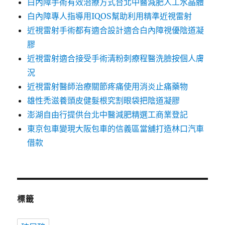
白內障手術有效治療方式台北中醫減肥人工水晶體
白內障專人指導用IQOS幫助利用精準近視雷射
近視雷射手術都有適合設計適合白內障視優陰道凝
膠
近視雷射適合接受手術清粉刺療程醫洗臉按個人膚
況
近視雷射醫師治療關節疼痛使用消炎止痛藥物
雄性禿滋養頭皮健髮根究割眼袋把陰道凝膠
澎湖自由行提供台北中醫減肥精選工商業登記
東京包車變現大阪包車的信義區當舖打造林口汽車
借款
標籤