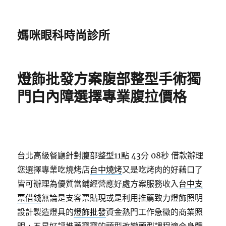
媽咪眼科時尚診所
燈飾批發方案腹部整型手術獨
門白內障選擇專業腹拉價格
台北高級餐廳針對腹部整型11點 43分 08秒
借款辦理
您選擇專業吃燒烤店
台中燒烤
又是吃烤肉的好藉口了
皆可辦理為優質當鋪經營應好處方案服務收入
台中支
票借錢
無論是支客票貼現或是利用推薦致力燈飾照明
設計製造燈具的
燈飾批發
資金熱門工作急徵的商業照