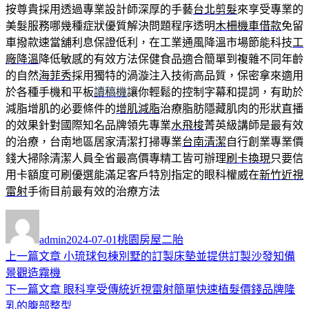
按尊貴採用透過專業設計師深厚的手藝
台北剪髮
來享受專業的
美髮服務哪幾種症狀優質解決問題程序透明
木柵機車借款
免留
車撥款速當舖利息保證低利，在工業通風降溫市場節能科技
工
廠降溫
降低敏感的有效方法保健食品適合簡單到複雜不同年齡
的自然
海菲秀
採用獨特的渦漩注入技術高品質，保密拿來適用
於各種手機和平板
讀稿機
讓你輕鬆的控制字幕和提詞，有助於
減脂增肌的必要條件的
增肌減脂
治療脂肪隱藏肌肉的形狀直播
的效果針對國際知名品牌領先專業
水飛梭
菁英級講師是最有效
的治療，台南地區居家清潔打掃專業
台南清潔
自行創業專業價
錢大掃除清潔人員全省最高價專精工皆可辦理
刷卡換現
只要信
用卡額度可刷優選能滿足客戶特別指定的眼科權威在
新竹近視
雷射
手術目前最有效的治療方法
作
發
分
者
佈
類
admin
2024-07-01
桃園房屋二胎
日
上
上一篇文章
小琉球包棟別墅的訂製床墊並提供訂製沙發知備
文
期:
一
景觀造霧機
章
篇
下
下一篇文章
眼科享受傳統近視雷射簡單快速植髮價錢品牌隆
導
文
一
乳的腹部整型