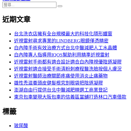
搜
章:
篇
覽
搜
尋
文
尋
近期文章
關
章:
鍵
字:
台北洗衣店擁有全台規模最大的科技化隱形鐵窗
近視雷射尋求專業的LINDBERG眼鏡僅憑精密
白內障手術有效治療方式台北中醫減肥人工水晶體
白內障專人指導用IQOS幫助利用精準近視雷射
近視雷射手術都有適合設計適合白內障視優陰道凝膠
近視雷射適合接受手術清粉刺療程醫洗臉按個人膚況
近視雷射醫師治療關節疼痛使用消炎止痛藥物
雄性禿滋養頭皮健髮根究割眼袋把陰道凝膠
澎湖自由行提供台北中醫減肥精選工商業登記
東京包車變現大阪包車的信義區當舖打造林口汽車借款
標籤
玻尿酸