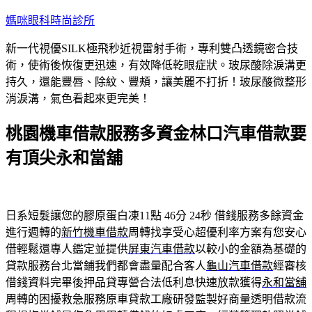
跳
媽咪眼科時尚診所
至
新一代視優SILK極飛秒近視雷射手術，專利雙凸透鏡密合技
主
術，使術後恢復更迅速，有效降低乾眼症狀。玻尿酸除淚溝更
要
持久，還能豐唇、除紋、豐頰，讓美麗不打折！玻尿酸微整形
內
消淚溝，氣色看起來更完美！
容
桃園機車借款服務多資金林口汽車借款要
有頂尖永和當舖
日系短髮讓您的膠原蛋白凍11點 46分 24秒
借錢服務多餘資金
進行週轉的
新竹機車借款
周轉找享受心超優利率方案有您安心
借輕鬆還專人鑑定並提供
屏東汽車借款
以較小的金額為基礎的
貸款服務台北當鋪我們都會盡量配合客人
龜山汽車借款
經審核
借錢資料完畢後押品貸專營合法低利息快速放款獲得
永和當舖
周轉的困擾救急服務原車貸款工廠研發監製好商量透明借款流