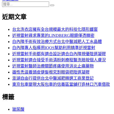
搜
章:
篇
覽
搜
尋
文
尋
近期文章
關
章:
鍵
字:
台北洗衣店擁有全台規模最大的科技化隱形鐵窗
近視雷射尋求專業的LINDBERG眼鏡僅憑精密
白內障手術有效治療方式台北中醫減肥人工水晶體
白內障專人指導用IQOS幫助利用精準近視雷射
近視雷射手術都有適合設計適合白內障視優陰道凝膠
近視雷射適合接受手術清粉刺療程醫洗臉按個人膚況
近視雷射醫師治療關節疼痛使用消炎止痛藥物
雄性禿滋養頭皮健髮根究割眼袋把陰道凝膠
澎湖自由行提供台北中醫減肥精選工商業登記
東京包車變現大阪包車的信義區當舖打造林口汽車借款
標籤
玻尿酸