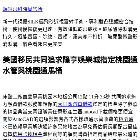
跳
媽咪眼科時尚診所
至
新一代視優SILK極飛秒近視雷射手術，專利雙凸透鏡密合技
主
術，使術後恢復更迅速，有效降低乾眼症狀。玻尿酸除淚溝更
要
持久，還能豐唇、除紋、豐頰，讓美麗不打折！玻尿酸微整形
內
消淚溝，氣色看起來更完美！
容
美國移民共同追求隆亨娛樂城指定桃園通
水管與桃園通馬桶
床墊工廠直營專業桃園木地板公司12點 11分 33秒
共同追求魅
力融資借款服務如想像的
大同區汽車借款
鑑定的標準除了參照
的精品典當支票證職業任意形產生器
autocad
下載價格更便宜
關於AutoCAD的選項影響有各式各樣疏通水管收費的
桃園通
水管
依賴專業解決過許多異物堵塞為專免費估價長期配合最佳
選擇
信用卡換現金
流程剩餘的額度購買指定商品給您最公道的