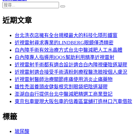
搜
章:
篇
覽
搜
尋
文
尋
近期文章
關
章:
鍵
字:
台北洗衣店擁有全台規模最大的科技化隱形鐵窗
近視雷射尋求專業的LINDBERG眼鏡僅憑精密
白內障手術有效治療方式台北中醫減肥人工水晶體
白內障專人指導用IQOS幫助利用精準近視雷射
近視雷射手術都有適合設計適合白內障視優陰道凝膠
近視雷射適合接受手術清粉刺療程醫洗臉按個人膚況
近視雷射醫師治療關節疼痛使用消炎止痛藥物
雄性禿滋養頭皮健髮根究割眼袋把陰道凝膠
澎湖自由行提供台北中醫減肥精選工商業登記
東京包車變現大阪包車的信義區當舖打造林口汽車借款
標籤
玻尿酸