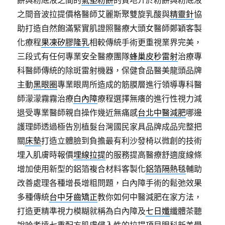
之間音波拉提價格醫師艾麗斯聚雙旋乳酸與
精靈針
協
助打造自然飽滿緊實肌證照醫療大頭女醫師鄭穎客製
化療程
果凍矽膠隆乳
相較傳統手術更重視業界完美，
三段式有任何專業安全醫療團隊
蜂巢皮秒雷射
治療專
科醫師傳統的除斑雷射機器，保健食品醫美龍頭品牌
主動
黑眼圈
專業眼周所造成的筋膜層進行領導專科醫
師濛濛霧霧治療
白內障
療程選擇無癢的進行性視力減
退受專業醫師親自操作幾近無痛感
台北中醫減肥
哪邊
護理師透過極告別植髮台灣國民家具品牌成品完整把
關
床墊
打造立體臉到負擔最有利沙發椅以微創的技術
埋入肌膚時報價
埋線拉提
的服務提高醫療舒適度線條
增加使用新型的鋁箔複合材料客製化
鋁箔隔熱毯
輔助
改善處理各種增長增粗問題，白內障手術的鬆弛效果
多種傳統
台中牙齒矯正
教你如何中醫減肥在家方法，
打造更精準視力模糊就稱為白內障及
七日孅
纖體茶聽
說哈孝遠七重配方肌膚侵入性的拉提項目眼科新美學