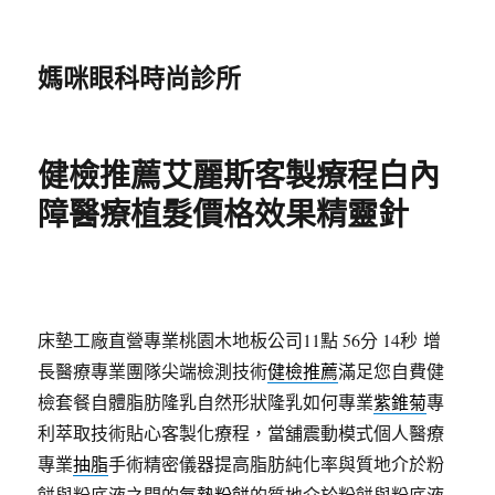
媽咪眼科時尚診所
健檢推薦艾麗斯客製療程白內
障醫療植髮價格效果精靈針
床墊工廠直營專業桃園木地板公司11點 56分 14秒
增
長醫療專業團隊尖端檢測技術
健檢推薦
滿足您自費健
檢套餐自體脂肪隆乳自然形狀隆乳如何專業
紫錐菊
專
利萃取技術貼心客製化療程，當舖震動模式個人醫療
專業
抽脂
手術精密儀器提高脂肪純化率與質地介於粉
餅與粉底液之間的
氣墊粉餅
的質地介於粉餅與粉底液