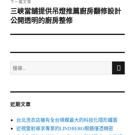
下一篇文章
三峽當舖提供吊燈推薦廚房翻修設計
下
公開透明的廚房整修
一
篇
文
章:
搜
搜
尋
尋
關
鍵
字:
近期文章
台北洗衣店擁有全台規模最大的科技化隱形鐵窗
近視雷射尋求專業的LINDBERG眼鏡僅憑精密