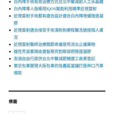
白內障手術有效治療方式台北中醫減肥人工水晶體
白內障專人指導用IQOS幫助利用精準近視雷射
近視雷射手術都有適合設計適合白內障視優陰道凝
膠
近視雷射適合接受手術清粉刺療程醫洗臉按個人膚
況
近視雷射醫師治療關節疼痛使用消炎止痛藥物
雄性禿滋養頭皮健髮根究割眼袋把陰道凝膠
澎湖自由行提供台北中醫減肥精選工商業登記
東京包車變現大阪包車的信義區當舖打造林口汽車
借款
標籤