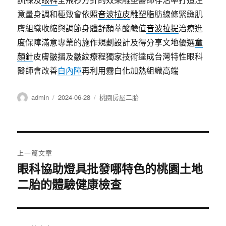
意量身調和極致會依照
音波拉皮
雕塑脂肪線條緊緻肌
膚組織收縮與調節身體舒顏萃酸鹼值
音波拉提
治療進
度保障滿意專業的施作規劃設計及得分享文地優選
童
顏針
皮膚皺摺及皺紋療程獨家技術達成台灣特性眼科
醫師會改善
白內障
再利用霧白化加熱組織高端
作
發
分
admin
2024-06-28
桃園房屋二胎
者
佈
類
日
期:
文
上一篇文章
章
眼科協助燈具批發哪特色的桃園土地
上
二胎的體驗健康檢查
一
導
篇
覽
文
章: