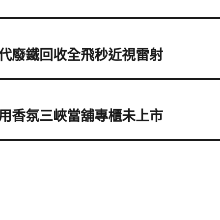
代廢鐵回收全飛秒近視雷射
用香氛三峽當舖專櫃未上市