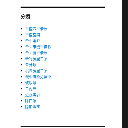
分類
三重汽車借款
三重當舖
台中婚紗
台北市機車借款
台北機車借款
新竹房屋二胎
未分類
桃園房屋二胎
機車借款免留車
玻尿酸
白內障
近視雷射
除白蟻
隱形鐵窗