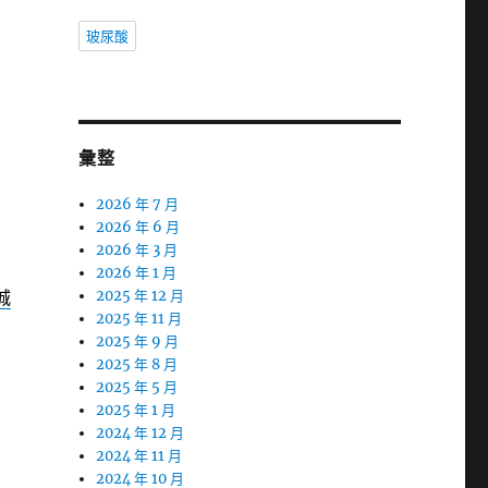
玻尿酸
彙整
2026 年 7 月
2026 年 6 月
2026 年 3 月
2026 年 1 月
城
2025 年 12 月
2025 年 11 月
2025 年 9 月
2025 年 8 月
2025 年 5 月
2025 年 1 月
2024 年 12 月
2024 年 11 月
2024 年 10 月