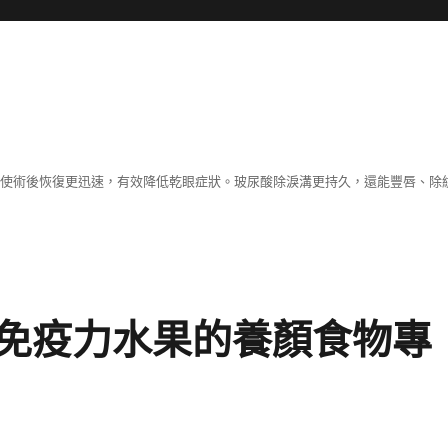
術，使術後恢復更迅速，有效降低乾眼症狀。玻尿酸除淚溝更持久，還能豐唇、
免疫力水果的養顏食物專