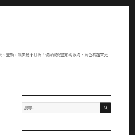
除紋、豐頰，讓美麗不打折！玻尿酸微整形消淚溝，氣色看起來更
搜
搜
尋
尋
關
鍵
字: