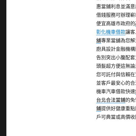
惠當鋪利息並滿意
借錢服務可辦理嶄
便宜高雄市政府的
彰化機車借款
讓客
舖
專業當舖為您解
廚具設計金融機構
告別突出小腹配套
頭髮超方便這無論
您可託付與信賴在
並客戶最安心的合
機車汽車借款快速
台北合法當鋪
的免
鋪
提供好健康重點
戶可典當或高價收