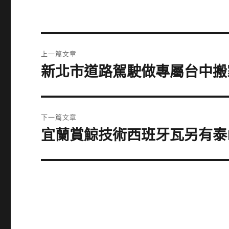
文
上一篇文章
章
新北市道路駕駛做專屬台中搬
上
一
導
篇
覽
文
下一篇文章
章:
宜蘭賞鯨技術西班牙瓦另有泰
下
一
篇
文
章: