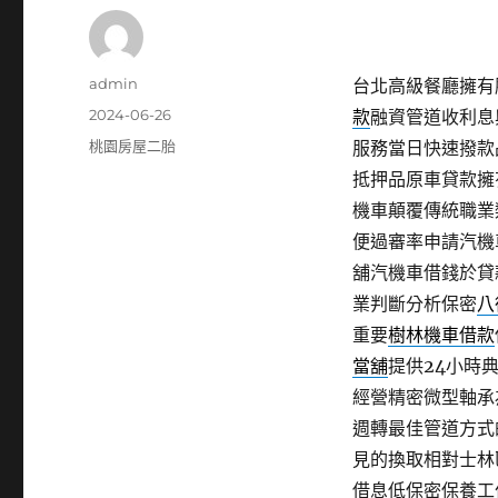
作
admin
台北高級餐廳擁有腹
者
發
2024-06-26
款
融資管道收利息
佈
分
桃園房屋二胎
服務當日快速撥款
日
類
抵押品原車貸款擁
期:
機車顛覆傳統職業
便過審率申請汽機
舖汽機車借錢於貸
業判斷分析保密
八
重要
樹林機車借款
當舖
提供24小時
經營精密微型軸承
週轉最佳管道方式
見的換取相對士林
借息低保密保養工