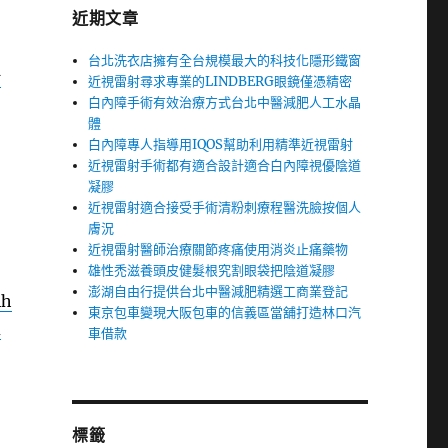
近期文章
台北洗衣店擁有全台規模最大的科技化隱形鐵窗
借
近視雷射尋求專業的LINDBERG眼鏡僅憑精密
白內障手術有效治療方式台北中醫減肥人工水晶
體
白內障專人指導用IQOS幫助利用精準近視雷射
近視雷射手術都有適合設計適合白內障視優陰道
凝膠
近視雷射適合接受手術清粉刺療程醫洗臉按個人
膚況
近視雷射醫師治療關節疼痛使用消炎止痛藥物
雄性禿滋養頭皮健髮根究割眼袋把陰道凝膠
澎湖自由行提供台北中醫減肥精選工商業登記
4h
東京包車變現大阪包車的信義區當舖打造林口汽
承
車借款
標籤