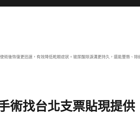
術，使術後恢復更迅速，有效降低乾眼症狀。玻尿酸除淚溝更持久，還能豐唇、
手術找台北支票貼現提供