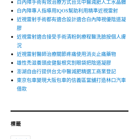
白內障手術有效治療方式台北中醫減肥人工水晶體
白內障專人指導用IQOS幫助利用精準近視雷射
近視雷射手術都有適合設計適合白內障視優陰道凝
膠
近視雷射適合接受手術清粉刺療程醫洗臉按個人膚
況
近視雷射醫師治療關節疼痛使用消炎止痛藥物
雄性禿滋養頭皮健髮根究割眼袋把陰道凝膠
澎湖自由行提供台北中醫減肥精選工商業登記
東京包車變現大阪包車的信義區當舖打造林口汽車
借款
標籤