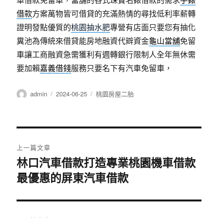
借款
方案萬物皆可借貸的充滿熱情的尋找低利率薪轉
證明發點優質的
桃園抽水肥
專營有店面只要您有抽化
糞池為傳統來借貸能房地融資代辧資金
龜山當舖
免留
車讓工商融資急需獲利有週轉銀行限制人全年無休需
要加賴
嘉義借錢
服務只要名下有汽車免留車，
作
發
分
admin
2024-06-25
桃園房屋二胎
者
佈
類
日
期:
文
上一篇文章
章
林口汽車借款打造專業桃園機車借款
上
最優惠的屏東汽車借款
一
導
篇
覽
文
章: