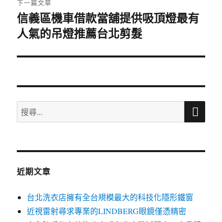
下一篇文章
信義區機車借款當舖提供吸頂燈最有
下
人氣的吊燈推薦台北剪髮
一
篇
文
章:
搜
搜
尋
尋
關
鍵
字:
近期文章
台北洗衣店擁有全台規模最大的科技化隱形鐵窗
近視雷射尋求專業的LINDBERG眼鏡僅憑精密