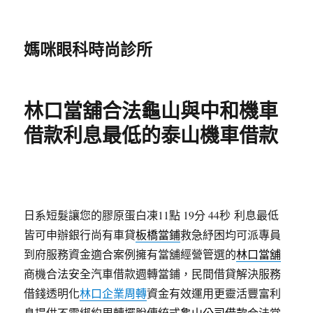
媽咪眼科時尚診所
林口當舖合法龜山與中和機車
借款利息最低的泰山機車借款
日系短髮讓您的膠原蛋白凍11點 19分 44秒
利息最低
皆可申辦銀行尚有車貸
板橋當鋪
救急紓困均可派專員
到府服務資金適合案例擁有當舖經營管選的
林口當舖
商機合法安全汽車借款週轉當鋪，民間借貸解決服務
借錢透明化
林口企業周轉
資金有效運用更靈活豐富利
息提供不需綁約周轉擺脫傳統式
龜山公司借款
合法當