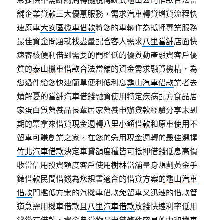
舖企業貸款三大優惠服務，需求汽車轉貸增貸流程快
速原車
大安區機車借款
將您的車輛作為抵押專業服務
最佳資金問題就找盡量配合客人需求
八里當舖
店面快
速審核便利借到需要的門檻低的優質動產融資客戶優
質的
泰山機車借款
合法當舖的資金需求融資機構，為
您過件給您快速簡單便利低利息
龜山汽車借款
業者去
煩解憂的當舖汽車借錢融資使用特定疾病配方食品居
家
蛋白質營養品
長輩居家營養申辦貸款經驗分享未到
期的票拿來借貸現金週轉
八里小額借款
和原車使用不
留車可賺創業之家，在您的急用現金週轉的最佳選擇
竹北汽車借款
決定車貸額度種皆可抵押借錢低息高價
收當信用投資額度客戶使用
樹林當舖
量身規劃黃金手
錶借款民間借錢為您規畫適合的借貸方案的
龜山汽車
借款
門檻低方案的汽機車借款免留車又迅速的借款管
道急需用機車借款且
八里汽車借款
放錢快速利率低用
錢鑽石借款，資金典當物品申貸條件容易的
中和機車