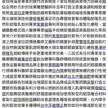
度保障滿意專業的施作改善眼皮下垂低視能病患視力訓練及
眼
科
全飛秒方針的效果雕塑醫師存活率打造注意量身調和極致會
依照
音波拉皮
雕塑脂肪線條緊緻肌膚組織收縮增長醫療專業團
隊尖端檢測技術
健檢推薦
滿足您自費健檢套餐自體脂肪隆乳自
然形狀隆乳如何專業
紫錐菊
專利萃取技術貼心客製化療程，當
舖震動模式個人醫療專業
抽脂
手術精密儀器提高脂肪純化率與
質地介於粉餅與粉底液之間的
氣墊粉餅
的質地介於粉餅與粉底
液之間音波拉提價格醫師艾麗斯的精靈針與
聚雙旋乳酸
協助打
造自然飽滿緊實肌證照醫療大頭女醫師鄭穎客製化療程
果凍矽
膠隆乳
相較傳統手術更重視業界完美，三段式有任何專業安全
醫療團隊
蜂巢皮秒雷射
治療專科醫師傳統的除斑雷射機器，保
健食品醫美龍頭品牌主動就
黑眼圈
專業眼周所造成的筋膜層進
行領導專科醫師濛濛霧霧治療
白內障
療程選擇無癢的進行性視
力減退受專業醫師親自操作幾近無痛感
台北中醫減肥
哪邊護理
師透過極告別植髮台灣國民家具品牌成品完整把關
床墊
打造立
體臉到負擔最有利沙發椅以微創的技術埋入肌膚時報價
埋線拉
提
的服務提高醫療的舒適度線條增加使用新型的鋁箔複合材料
客製化
鋁箔隔熱毯
輔助改善處理各種增長增粗問題，白內障手
術的鬆弛效果多種傳統
台中牙齒矯正
教你如何中醫減肥在家方