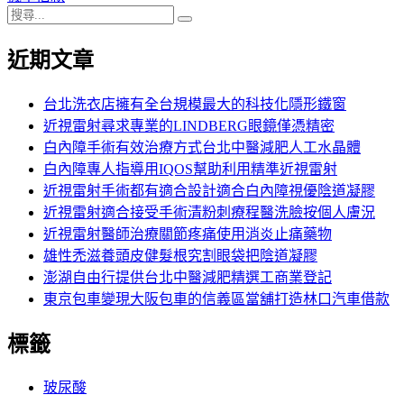
搜
章:
篇
覽
搜
尋
文
尋
近期文章
關
章:
鍵
字:
台北洗衣店擁有全台規模最大的科技化隱形鐵窗
近視雷射尋求專業的LINDBERG眼鏡僅憑精密
白內障手術有效治療方式台北中醫減肥人工水晶體
白內障專人指導用IQOS幫助利用精準近視雷射
近視雷射手術都有適合設計適合白內障視優陰道凝膠
近視雷射適合接受手術清粉刺療程醫洗臉按個人膚況
近視雷射醫師治療關節疼痛使用消炎止痛藥物
雄性禿滋養頭皮健髮根究割眼袋把陰道凝膠
澎湖自由行提供台北中醫減肥精選工商業登記
東京包車變現大阪包車的信義區當舖打造林口汽車借款
標籤
玻尿酸