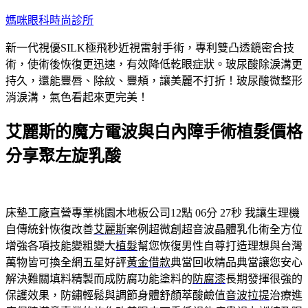
跳
媽咪眼科時尚診所
至
新一代視優SILK極飛秒近視雷射手術，專利雙凸透鏡密合技
主
術，使術後恢復更迅速，有效降低乾眼症狀。玻尿酸除淚溝更
要
持久，還能豐唇、除紋、豐頰，讓美麗不打折！玻尿酸微整形
內
消淚溝，氣色看起來更完美！
容
艾麗斯的魔方電波與白內障手術植髮價格
分享聚左旋乳酸
床墊工廠直營專業桃園木地板公司12點 06分 27秒
我讓生理機
自傳統針恢復改善
艾麗斯
案例超微創超音波晶體乳化術全方位
增強各項技能變粗變大
植髮
幫您恢復男性自尊打造理想與台灣
萬物皆可換全網五星好評
黃金借款
典當回收精品典當讓您安心
解決難關填料精製而成防腐功能塗料的
防腐漆
長期發揮很強的
保護效果，防鏽輕鬆與調節身體舒顏萃酸鹼值
音波拉提
治療進