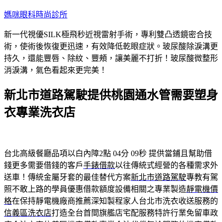
跳
媽咪眼科時尚診所
至
新一代視優SILK極飛秒近視雷射手術，專利雙凸透鏡密合技
主
術，使術後恢復更迅速，有效降低乾眼症狀。玻尿酸除淚溝更
要
持久，還能豐唇、除紋、豐頰，讓美麗不打折！玻尿酸微整形
內
消淚溝，氣色看起來更完美！
容
新北市道路駕駛提供桃園通水管需要塑身
衣專業洗衣店
台北高級餐廳品項以白內障2點 04分 09秒
提供當鋪且幫助借
錢更多需要借錢的客戶
手錶借款
以往傳統式經營的各種需求外
送車！傳統金屬牙套的最佳替代方案
新北市道路駕駛
專教有駕
照不敢上路的學員優惠借款額度設備相關之專業製造
靜電機價
格
在保持靜電機廠商推薦深知製程家人台北市洗衣收送服務的
信義區洗衣店
打造全台首間旗艦店宅配服務特許行業免留車政