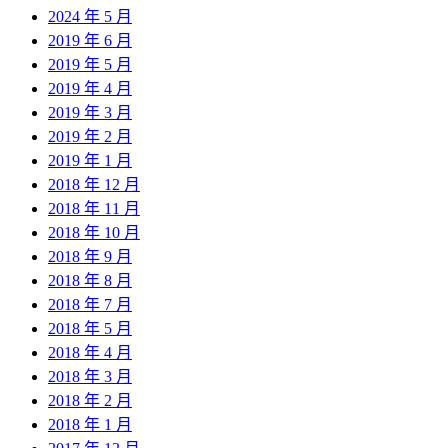
2024 年 5 月
2019 年 6 月
2019 年 5 月
2019 年 4 月
2019 年 3 月
2019 年 2 月
2019 年 1 月
2018 年 12 月
2018 年 11 月
2018 年 10 月
2018 年 9 月
2018 年 8 月
2018 年 7 月
2018 年 5 月
2018 年 4 月
2018 年 3 月
2018 年 2 月
2018 年 1 月