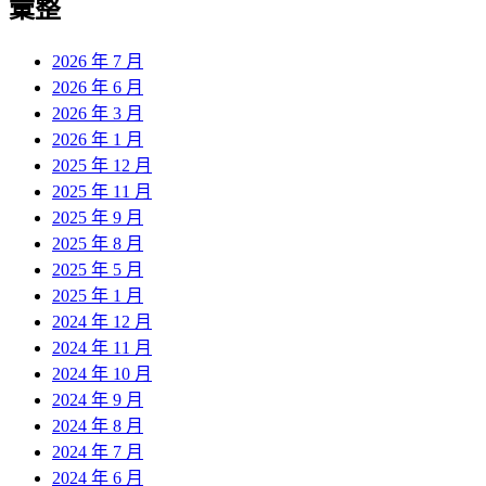
彙整
2026 年 7 月
2026 年 6 月
2026 年 3 月
2026 年 1 月
2025 年 12 月
2025 年 11 月
2025 年 9 月
2025 年 8 月
2025 年 5 月
2025 年 1 月
2024 年 12 月
2024 年 11 月
2024 年 10 月
2024 年 9 月
2024 年 8 月
2024 年 7 月
2024 年 6 月