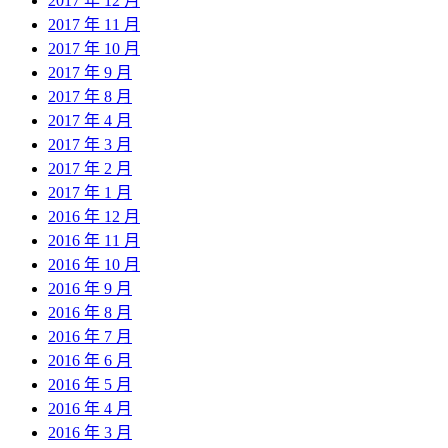
2017 年 12 月
2017 年 11 月
2017 年 10 月
2017 年 9 月
2017 年 8 月
2017 年 4 月
2017 年 3 月
2017 年 2 月
2017 年 1 月
2016 年 12 月
2016 年 11 月
2016 年 10 月
2016 年 9 月
2016 年 8 月
2016 年 7 月
2016 年 6 月
2016 年 5 月
2016 年 4 月
2016 年 3 月