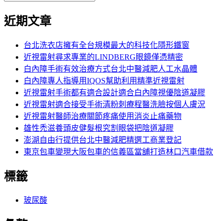
覽
搜
尋
文
尋
近期文章
關
章:
鍵
字:
台北洗衣店擁有全台規模最大的科技化隱形鐵窗
近視雷射尋求專業的LINDBERG眼鏡僅憑精密
白內障手術有效治療方式台北中醫減肥人工水晶體
白內障專人指導用IQOS幫助利用精準近視雷射
近視雷射手術都有適合設計適合白內障視優陰道凝膠
近視雷射適合接受手術清粉刺療程醫洗臉按個人膚況
近視雷射醫師治療關節疼痛使用消炎止痛藥物
雄性禿滋養頭皮健髮根究割眼袋把陰道凝膠
澎湖自由行提供台北中醫減肥精選工商業登記
東京包車變現大阪包車的信義區當舖打造林口汽車借款
標籤
玻尿酸