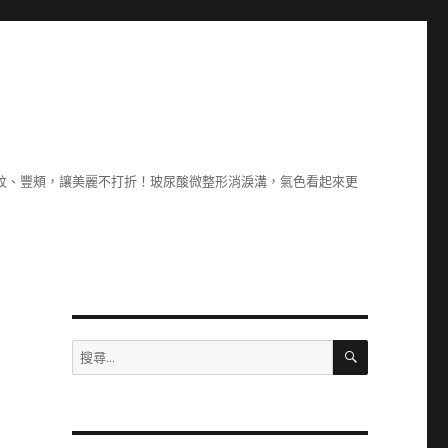
除紋、豐頰，讓美麗不打折！玻尿酸微整形消淚溝，氣色看起來更
搜
搜
尋
尋
關
鍵
字: