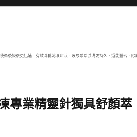
術，使術後恢復更迅速，有效降低乾眼症狀。玻尿酸除淚溝更持久，還能豐唇、
凍專業精靈針獨具舒顏萃