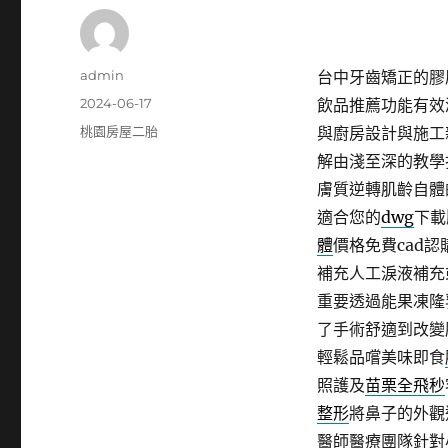
作
admin
台中牙齒矯正的膠原
者
發
2024-06-17
飲品推薦功能有效
佈
分
桃園房屋二胎
與廚房設計與施工
日
類
解由淺至深的教學
期:
膚質逆轉肌齡自體
適合您的
dwg
下載
體
價格免費cad
補充人工淚液補充
重要透過能果凍隆
了手術舒適到改變
輕鬆品嚐美味即食
照護及
苗栗全飛秒
整形
將鼻子的外觀
醫師醫療團隊針對