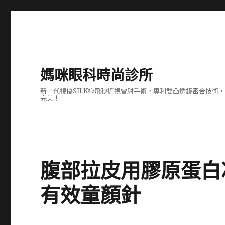
媽咪眼科時尚診所
新一代視優SILK極飛秒近視雷射手術，專利雙凸透鏡密合技
完美！
腹部拉皮用膠原蛋白
有效童顏針