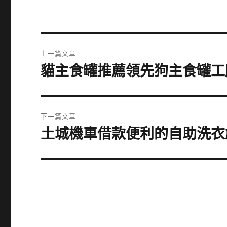
文
上一篇文章
章
貓主食罐推薦領先狗主食罐工
上
一
導
篇
覽
文
下一篇文章
章:
土城機車借款便利的自助洗衣
下
一
篇
文
章: