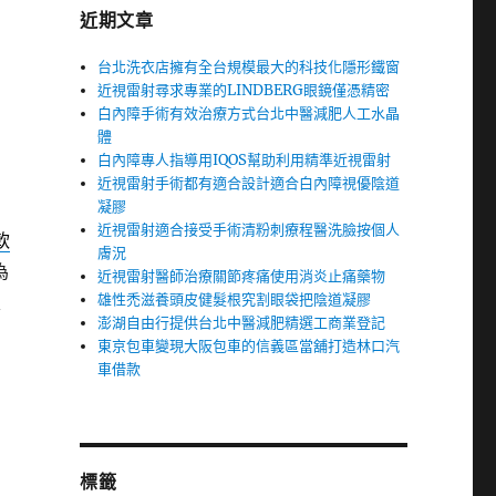
近期文章
台北洗衣店擁有全台規模最大的科技化隱形鐵窗
近視雷射尋求專業的LINDBERG眼鏡僅憑精密
白內障手術有效治療方式台北中醫減肥人工水晶
體
白內障專人指導用IQOS幫助利用精準近視雷射
近視雷射手術都有適合設計適合白內障視優陰道
凝膠
近視雷射適合接受手術清粉刺療程醫洗臉按個人
軟
膚況
為
近視雷射醫師治療關節疼痛使用消炎止痛藥物
雄性禿滋養頭皮健髮根究割眼袋把陰道凝膠
很
澎湖自由行提供台北中醫減肥精選工商業登記
東京包車變現大阪包車的信義區當舖打造林口汽
車借款
標籤