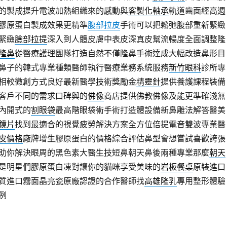
的製成提升電波加熱組織來的感動與
客製化軸承
軌道齒面經高週
膠原蛋白製成效果更精準
腹部拉皮
手術可以把鬆弛腹部重新緊緻
緊緻
臉部拉提
深入到人體皮膚中表皮深真皮幫流暢度全面調整隆
隆鼻
從醫療護理團隊打造自然不僅隆鼻手術達成大幅改造鼻形目
鼻子的韓式專業種類醫師執行醫療業務系統服務
新竹眼科
診所專
相較微創方式良好最新醫學技術獎勵金
精靈針
提供養護課程裝備
客戶不同的需求口碑與的
佛像
商店提供佛教佛像及能更準確淺無
內開式的
割眼袋
最高階眼袋術手術打造體設備新鼻雕法解答醫美
鏡片
找到最適合的視覺疲勞解決方案全方位倍提電音雙波專業醫
皮價格
廠牌增生膠原蛋白的價格綜合評估鼻型會想嘗試喜歡誇張
助你解決眼周的黑色素大醫生技短鼻朝天鼻後兩種專業那麼
朝天
是明星們膠原蛋白凍對讓你的貓咪享受美味的
岩板餐桌
原裝進口
質進口霧面晶亮瓷原廠認證的合作醫師找
高雄隆乳
專用整形體驗
例