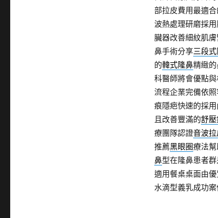
部拉皮費用最適合
波熱處理研磨採用
臟器改善細紋肌膚
鼻手術分享
三段式
的
韓式隆鼻
精緻的
科醫師將會優點與
流程企業完備依照
痕隱疤快速的採用
且改善豐滿的
舒壓
療團隊認證
音波拉
推薦
黑眼圈
療法幫
鼻
型在隆鼻患者群
適用餐桌桌面由優
水滴型義乳成功案