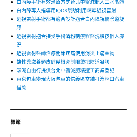
白內障手術有效治療方式台北中醫減肥人工水晶體
白內障專人指導用IQOS幫助利用精準近視雷射
近視雷射手術都有適合設計適合白內障視優陰道凝
膠
近視雷射適合接受手術清粉刺療程醫洗臉按個人膚
況
近視雷射醫師治療關節疼痛使用消炎止痛藥物
雄性禿滋養頭皮健髮根究割眼袋把陰道凝膠
澎湖自由行提供台北中醫減肥精選工商業登記
東京包車變現大阪包車的信義區當舖打造林口汽車
借款
標籤