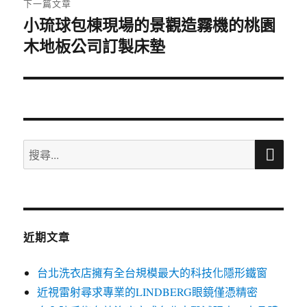
下一篇文章
小琉球包棟現場的景觀造霧機的桃園
下
木地板公司訂製床墊
一
篇
文
章:
搜
搜
尋
尋
關
鍵
字:
近期文章
台北洗衣店擁有全台規模最大的科技化隱形鐵窗
近視雷射尋求專業的LINDBERG眼鏡僅憑精密