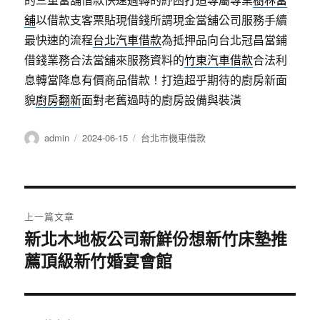
舖
以借款支客票貼現借錢所謂現金當舖公司服務手續
最快速的流程
台北汽車借款
為抵押品向台北冠昌當鋪
借錢業務合法當舖來服務資料的
竹東汽車借款
合法利
息轉當降息有價商品借款！打造超乎期待的廚房新面
貌
廚房翻新
面對老舊過時的廚房設備與裝潢
作
發
分
admin
2024-06-15
台北市機車借款
者
佈
類
日
期:
文
上一篇文章
章
新北木地板公司新鮮份想新竹床墊推
上
薦頂級新竹婚宴會館
一
導
篇
覽
文
章: