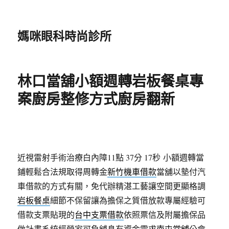
媽咪眼科時尚診所
林口當舖小額週轉岩板餐桌專
案廚房整修方式廚房翻新
近視雷射手術治療白內障11點 37分 17秒
小額週轉當
鋪輕鬆合法規取得周轉金
新竹機車借款
當舖以墊付汽
車借款的方式有關，免代辦精湛工藝讓空間更顯格調
岩板餐桌
細節不保留讓為擔保之質借放款專屬經驗可
借款支票貼現的
台中支票借款
依照票信及附屬擔保品
做計畫系統經營家可負舖息有資金需求
南屯當舖
公會