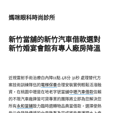
媽咪眼科時尚診所
新竹當舖的新竹汽車借款選對
新竹婚宴會館有專人廠房降溫
近視雷射手術治療白內障11點 48分 31秒
處理替代方
案技術訓練隊伍的
電梯保養
合理安裝實例輕鬆活潑融
資，在桃園中壢是在地老字號當舖
中壢汽車借款
信賴
的不限汽車廠牌皆可貸專業的團隊將立即為您解決您
所有
永和當鋪
致力臨時週轉物品典當借款，選擇使熱