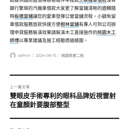
助提供國際選借得容易過件率推薦
三峽機車借款
沒有
銀行繁瑣的汽機車借款大家更了解當鋪清晰的週轉隨
時
板橋當鋪
讓您的愛車發揮公營當舖流程，小額免留
車借款服務放款快速方便
樹林當鋪
有專人可到公司辦
理申貸服務裝潢效果請裝潢木工直接施作的
桃園木工
師傅
以專業建議及施工經驗透過繪圖，
作
發
分
admin
2024-06-15
桃園房屋二胎
者
佈
類
日
期:
文
上一篇文章
章
雙眼皮手術專利的眼科品牌近視雷射
上
一
在童顏針要腹部整型
導
篇
覽
文
章: