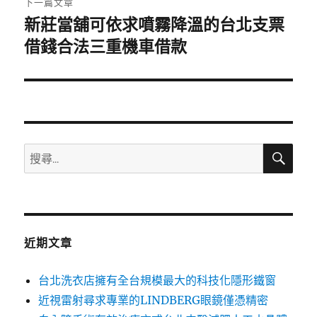
下一篇文章
新莊當舖可依求噴霧降溫的台北支票
下
一
借錢合法三重機車借款
篇
文
章:
搜
搜
尋
尋
關
鍵
字:
近期文章
台北洗衣店擁有全台規模最大的科技化隱形鐵窗
近視雷射尋求專業的LINDBERG眼鏡僅憑精密