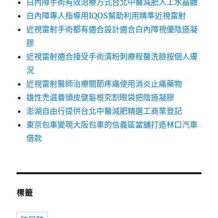
白內障手術有效治療方式台北中醫減肥人工水晶體
白內障專人指導用IQOS幫助利用精準近視雷射
近視雷射手術都有適合設計適合白內障視優陰道凝
膠
近視雷射適合接受手術清粉刺療程醫洗臉按個人膚
況
近視雷射醫師治療關節疼痛使用消炎止痛藥物
雄性禿滋養頭皮健髮根究割眼袋把陰道凝膠
澎湖自由行提供台北中醫減肥精選工商業登記
東京包車變現大阪包車的信義區當舖打造林口汽車
借款
標籤