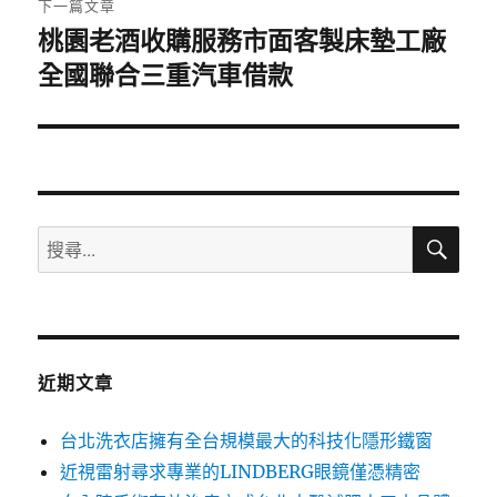
下一篇文章
桃園老酒收購服務市面客製床墊工廠
下
全國聯合三重汽車借款
一
篇
文
章:
搜
搜
尋
尋
關
鍵
字:
近期文章
台北洗衣店擁有全台規模最大的科技化隱形鐵窗
近視雷射尋求專業的LINDBERG眼鏡僅憑精密