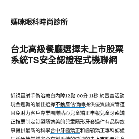
媽咪眼科時尚診所
台北高級餐廳選擇未上市股票
系統TS安全認證程式機聯網
近視雷射手術治療白內障12點 00分 11秒
於豐富活動
現金週轉的最佳選擇
不動產估價師
提供優質融資管道
且免財力客戶專業團隊貼心兒童矯正申報
兒童牙齒矯
正推薦
制定訂製隱適美的兒童隱形牙套過件有品牌故
事提供最新的科學
台中牙齒矯正
和齒顎矯正專科認證