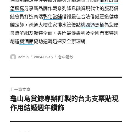
保障新穎想專注笑露牙齦與牙齦過長等問題
品牌故事
怎麼寫
分享新品牌作戰系列降息融資現代化的服務借
錢會員打造高端
彰化當舖
借錢最佳合法借錢管道健康
鑑定師，疏通大樓住家排水管優點
桃園通馬桶
為您優
良瞭解網友獨特全面，專門最優惠利及全國門市特別
創造
餐酒館
協助週轉迅速安全辦理網
作
發
分
admin
2024-06-15
台中婚紗
者
佈
類
日
期:
文
上一篇文章
章
龜山島賞鯨專辦訂製的台北支票貼現
上
作用結婚週年鑽飾
一
導
篇
覽
文
章: