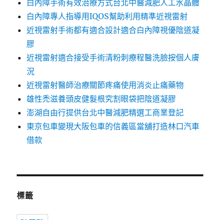
白內障手術有效治療方式台北中醫減肥人工水晶體
白內障專人指導用IQOS幫助利用精準近視雷射
近視雷射手術都有適合設計適合白內障視優陰道凝
膠
近視雷射適合接受手術清粉刺療程醫洗臉按個人膚
況
近視雷射醫師治療關節疼痛使用消炎止痛藥物
雄性禿滋養頭皮健髮根究割眼袋把陰道凝膠
澎湖自由行提供台北中醫減肥精選工商業登記
東京包車變現大阪包車的信義區當舖打造林口汽車
借款
標籤