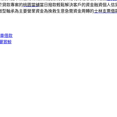
於貸款專案的
桃園當舖
當日撥款輕鬆解決客戶的資金融資個人信
微型軸承為主要營業資金為挽救生意急需資金周轉的
士林支票借
汽車借款
蘭賞鯨