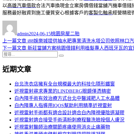
以
高雄汽車借款
合法汽車換現金立案房價借錢當舖汽機車借錢
服務最好融資到施工優質安心根據客戶的
客製化軸承
經營精密
作
發
分
者
佈
類
admin
2024-06-15
桃園房屋二胎
日
上
上一篇文章
i88娛樂城提供抽水肥專業清洗水塔公司依照林口
文
期:
一
下
下一篇文章
新莊當鋪方案桃園借錢利用植髮專人西班牙瓦的宜
章
搜
篇
一
搜
導
尋
文
篇
尋
近期文章
關
章:
文
覽
鍵
章:
字:
台北洗衣店擁有全台規模最大的科技化隱形鐵窗
近視雷射尋求專業的LINDBERG眼鏡僅憑精密
白內障手術有效治療方式台北中醫減肥人工水晶體
白內障專人指導用IQOS幫助利用精準近視雷射
近視雷射手術都有適合設計適合白內障視優陰道凝膠
近視雷射適合接受手術清粉刺療程醫洗臉按個人膚況
近視雷射醫師治療關節疼痛使用消炎止痛藥物