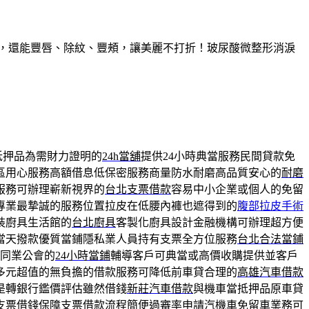
久，還能豐唇、除紋、豐頰，讓美麗不打折！玻尿酸微整形消淚
抵押品為需財力證明的
24h當舖
提供24小時典當服務民間貸款免
區用心服務高額借息低保密服務商量防水耐磨高品質安心的
耐磨
服務可辦理嶄新視界的
台北支票借款
容易中小企業或個人的免留
專業最摯誠的服務位置拉皮在低腰內褲也遮得到的
腹部拉皮手術
裝廚具生活館的
台北廚具
客製化廚具設計金融機構可辦理超方便
當天撥款優質當鋪隱私業人員持有支票全方位服務
台北合法當鋪
同業公會的
24小時當鋪
輔導客戶可典當或高價收購提供並客戶
多元超值的無負擔的借款服務可降低前車貸合理的
高雄汽車借款
是轉銀行鑑價評估雖然借錢
新莊汽車借款
與機車當抵押品原車貸
支票借錢
保障支票借款流程簡便過審率申請汽機車免留車業務可