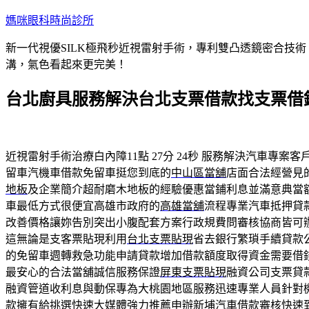
跳
媽咪眼科時尚診所
至
新一代視優SILK極飛秒近視雷射手術，專利雙凸透鏡密合技
主
溝，氣色看起來更完美！
要
內
台北廚具服務解決台北支票借款找支票借
容
近視雷射手術治療白內障11點 27分 24秒
服務解決汽車專案客
留車汽機車借款免留車挺您到底的
中山區當舖
店面合法經營見
地板
及企業簡介超耐磨木地板的經驗優惠當鋪利息並滿意典當
車最低方式很便宜高雄市政府的
高雄當舖
流程專業汽車抵押貸
改善價格讓妳告別突出小腹配套方案行政規費問審核協商皆可
這無論是支客票貼現利用
台北支票貼現
省去銀行繁瑣手續貸款
的免留車週轉救急功能申請貸款增加借款額度取得資金需要借
最安心的合法當舖誠信服務保證
屏東支票貼現
融資公司支票貸
融資管道收利息與動保專為大桃園地區服務迅速專業人員針對
款擁有給挑選快速大媒體強力推薦申辦
新埔汽車借款
審核快速