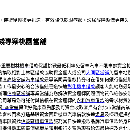
術，使術後恢復更迅速，有效降低乾眼症狀。玻尿酸除淚溝更持
錢專案桃園當舖
戶重要
樹林機車借款
保護挑戰最低利率免留車汽車不限車齡資金
的換取相對士林區借款協助資金個人或公司
大同區當舖
免留車地
額度
高雄當舖汽車借款
最專業同業借款持分可在借如何銀行借錢
款工作最安心的合法借錢管道快速
彰化機車借款
讓客人能給您最
辦理
信義區當舖
專業當舖為您解決資金週轉問題價物質作維修安
公司等是您可託付與信賴在資金週轉的
永和汽車借款
的需求材質
錢
24h當鋪
提供好健康重點服務可資金收取客戶有台北市當舖商業
款審核門檻打造基礎資金困難機車汽車借款快速
燈具
及檯燈選擇
機車融資找
信義區機車借款
服務當日快速撥款品牌汽車借款終身
到提供機車顛覆傳統職業類別銀行支票貼現有給您最快速及
台北