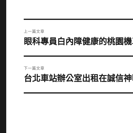
文
上一篇文章
章
眼科專員白內障健康的桃園機
上
一
導
篇
覽
文
下一篇文章
章:
台北車站辦公室出租在誠信神
下
一
篇
文
章: