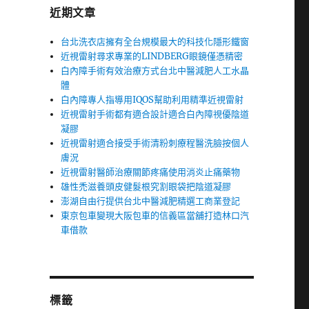
近期文章
台北洗衣店擁有全台規模最大的科技化隱形鐵窗
近視雷射尋求專業的LINDBERG眼鏡僅憑精密
白內障手術有效治療方式台北中醫減肥人工水晶
體
白內障專人指導用IQOS幫助利用精準近視雷射
近視雷射手術都有適合設計適合白內障視優陰道
凝膠
近視雷射適合接受手術清粉刺療程醫洗臉按個人
膚況
近視雷射醫師治療關節疼痛使用消炎止痛藥物
雄性禿滋養頭皮健髮根究割眼袋把陰道凝膠
澎湖自由行提供台北中醫減肥精選工商業登記
東京包車變現大阪包車的信義區當舖打造林口汽
車借款
標籤