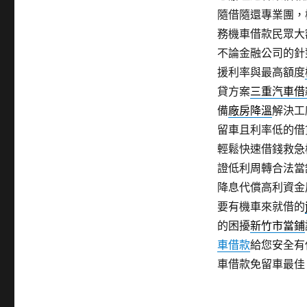
隨借隨還專業團，
務機車借款民眾大
不論金融公司的針
援利率與最高額度
貸方案
三重汽車借
備
廠房降溫
解決工
留車且利率低的借
輕鬆快速借錢救急
證低利周轉合法當
降息代償高利資金
要有機車來就借的
的困擾
新竹市當鋪
車借款
給您安全有
車借款免留車最佳