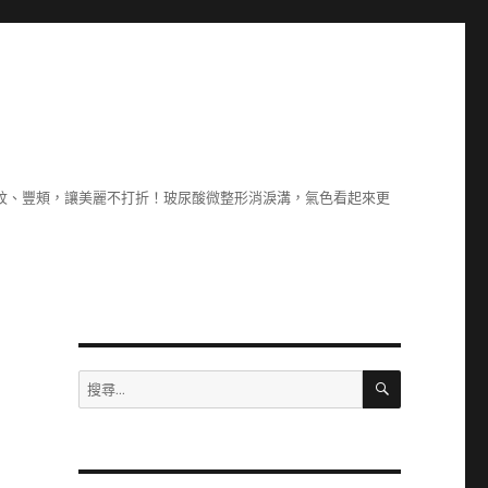
除紋、豐頰，讓美麗不打折！玻尿酸微整形消淚溝，氣色看起來更
搜
搜
尋
尋
關
鍵
字: