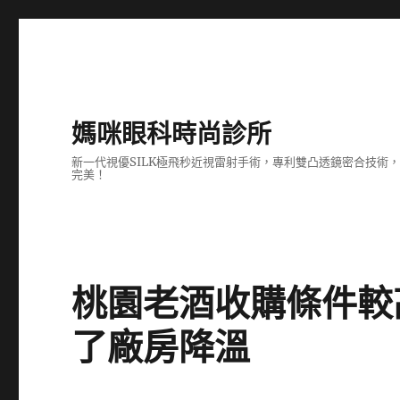
媽咪眼科時尚診所
新一代視優SILK極飛秒近視雷射手術，專利雙凸透鏡密合技
完美！
桃園老酒收購條件較
了廠房降溫