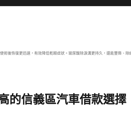
術，使術後恢復更迅速，有效降低乾眼症狀。玻尿酸除淚溝更持久，還能豐唇、
高的信義區汽車借款選擇