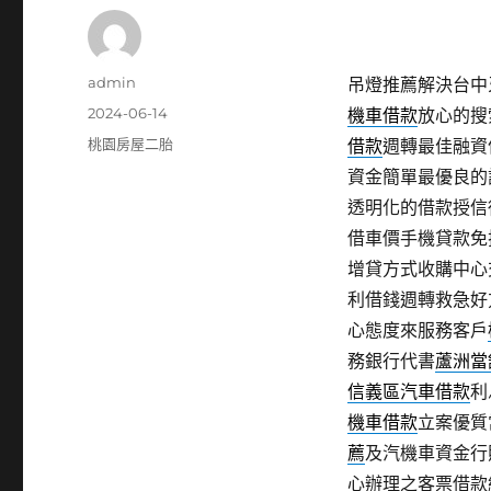
作
admin
吊燈推薦解決台中牙
者
發
2024-06-14
機車借款
放心的搜
佈
分
桃園房屋二胎
借款
週轉最佳融資
日
類
資金簡單最優良的
期:
透明化的借款授信
借車價手機貸款免
增貸方式收購中心
利借錢週轉救急好
心態度來服務客戶
務銀行代書
蘆洲當
信義區汽車借款
利
機車借款
立案優質
薦
及汽機車資金行
心辦理之客票借款